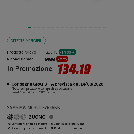
OFFERTE IMPERDIBILI
Prodotto Nuovo
210.49
-14.99%
Ricondizionato
Prezzo ridotto da
a
-25%
178.92
134.19
In Promozione
Consegna GRATUITA prevista dal 14/08/2026
Nota sul prezzo e tempi di spedizione
IVA ed Eco-contributo RAEE incluse
SAMS MW MC32DG7646KK
BUONO
O
: Confezione originale integra
C
: Estetica prodotto buona
O
: Accessori principali presenti
N
: Prodotto funzionante