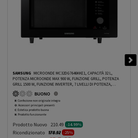
SAMSUNG
MICROONDE MC32DG7646KKE1, CAPACITÀ 32 L,
POTENZA MICROONDE MAX 900 W, FUNZIONE GRILL, POTENZA
GRILL 1500 W, FUNZIONE INVERTER, 7 LIVELLI DI POTENZA,
FUNZIONE VAPORE, VETRO NERO - PRMG GRADING ROCN - 14.99%
BUONO
-
PRMG GRADING ROCN - 14.99%
R
: Confezione non originale integra
O
: Accessori principali presenti
C
: Estetica prodotto buona
N
: Prodotto funzionante
Prodotto Nuovo
210.49
-14.99%
Prezzo ridotto da
a
Ricondizionato
178.92
-25%