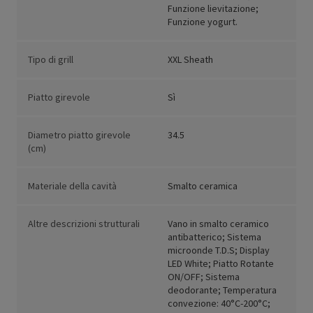
Funzione lievitazione;
Funzione yogurt.
Tipo di grill
XXL Sheath
Piatto girevole
Sì
Diametro piatto girevole
34.5
(cm)
Materiale della cavità
Smalto ceramica
Altre descrizioni strutturali
Vano in smalto ceramico
antibatterico; Sistema
microonde T.D.S; Display
LED White; Piatto Rotante
ON/OFF; Sistema
deodorante; Temperatura
convezione: 40°C-200°C;