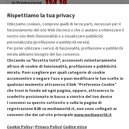
134.19
In Promozione
Rispettiamo la tua privacy
Aggiungi al carrello
Utilizziamo cookies, compresi quelli di terze parti, necessari per il
funzionamento del sito Web (tecnici) o che ci aiutano a ottimizzare il
nostro sito Web (funzionalità) e a visualizzare pubblicità
OFFERTE IMPERDIBILI
personalizzata (profilazione e pubblicità mirata).
Risparmio garantito rispetto al corrispondente prodotto nuovo.
Per poter utilizzare i servizi di funzionalità, profilazione e pubblicità
mirata abbiamo bisogno del tuo consenso.
Cliccando su "Accetta tutti", acconsenti volontariamente
all’uso di cookie di funzionalità, profilazione e pubblicità
mirata. Puoi scegliere per quali categorie di cookie
acconsentire o negare l’uso e puoi modificare le tue scelte in
Condizioni generali di vendita
qualsiasi momento attraverso il link “Preferenze Cookie”
Recedere dal contratto qui
che trovi in fondo ad ogni pagina, oppure, attraverso lo
scudetto posizionato in basso a sinistra del tuo device
Cookie Policy
I consensi su questo sottosito o sulla la pagina di
registrazione B2B su mediaworld.it, non sono collegati ai
Preferenze cookie
consensi che dai sul sito principale
www.mediaworld.it
Informativa privacy
Cookie Policy
|
Privacy Policy
|
Codice etico