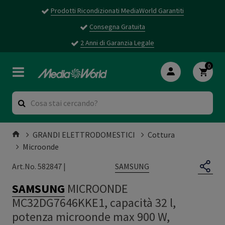
Prodotti Ricondizionati MediaWorld Garantiti
Consegna Gratuita
2 Anni di Garanzia Legale
0
GRANDI ELETTRODOMESTICI
Cottura
Microonde
SAMSUNG
Art.No. 582847 |
SAMSUNG
MICROONDE
MC32DG7646KKE1, capacità 32 l,
potenza microonde max 900 W,