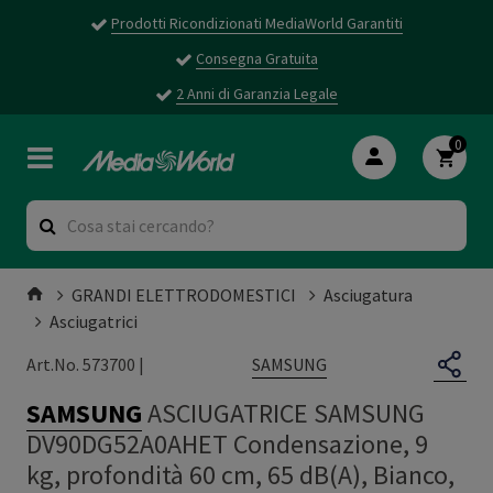
Prodotti Ricondizionati MediaWorld Garantiti
Consegna Gratuita
2 Anni di Garanzia Legale
0
GRANDI ELETTRODOMESTICI
Asciugatura
Asciugatrici
SAMSUNG
Art.No. 573700 |
SAMSUNG
ASCIUGATRICE SAMSUNG
DV90DG52A0AHET Condensazione, 9
kg, profondità 60 cm, 65 dB(A), Bianco,