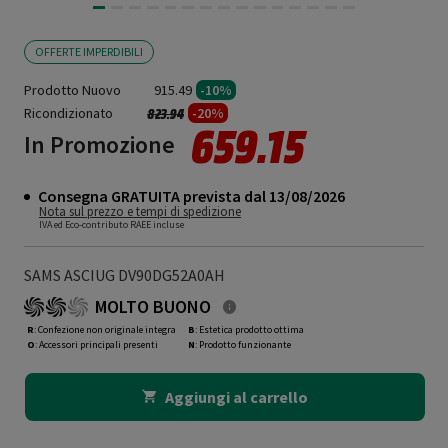
OFFERTE IMPERDIBILI
Prodotto Nuovo
915.49
-10%
Ricondizionato
Prezzo ridotto da
a
-20%
823.94
659.15
In Promozione
Consegna GRATUITA prevista dal 13/08/2026
Nota sul prezzo e tempi di spedizione
IVA ed Eco-contributo RAEE incluse
SAMS ASCIUG DV90DG52A0AH
MOLTO BUONO
R
: Confezione non originale integra
B
: Estetica prodotto ottima
O
: Accessori principali presenti
N
: Prodotto funzionante
Aggiungi al carrello