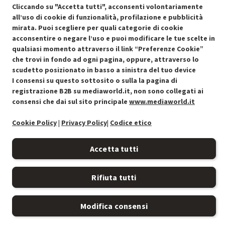
Cliccando su "Accetta tutti", acconsenti volontariamente
all’uso di cookie di funzionalità, profilazione e pubblicità
mirata. Puoi scegliere per quali categorie di cookie
acconsentire o negare l’uso e puoi modificare le tue scelte in
Condizioni generali di vendita
Recedere dal contratto qui
qualsiasi momento attraverso il link “Preferenze Cookie”
che trovi in fondo ad ogni pagina, oppure, attraverso lo
Cookie Policy
scudetto posizionato in basso a sinistra del tuo device
I consensi su questo sottosito o sulla la pagina di
Preferenze cookie
registrazione B2B su mediaworld.it, non sono collegati ai
consensi che dai sul sito principale
www.mediaworld.it
Informativa privacy
Cookie Policy
|
Privacy Policy
|
Codice etico
Accessibilità
Accetta tutti
Rifiuta tutti
Modifica consensi