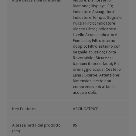
Altre descrizioni strutturali
Motore: DIT; Cestello:
Diamond; Display: LED;
Indicatore Asciugatura'
Indicatore Tempo; Segnale
Pulizia Filtro; Indicatore
Blocco Filtro; Indicatore
Livello Acqua; Indicatore
Fine ciclo; Filtro interno
doppio; Filtro esterno con
segnale acustico; Porta
Reversibile; Sicurezza
bambini (blocco tasti); Kit
drenaggio acqua; Cestello
Lana / Scarpe. Attenzione:
Dimensioni nette non
comprensive di attacchi
acqua e oblò.
Key Features
ASCIUGATRICE
Altezza netta del prodotto
85
(cm)