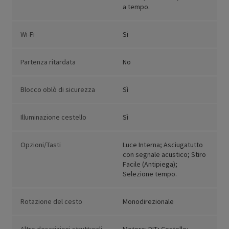
a tempo.
Wi-Fi
Si
Partenza ritardata
No
Blocco oblò di sicurezza
Sì
Illuminazione cestello
Sì
Opzioni/Tasti
Luce Interna; Asciugatutto
con segnale acustico; Stiro
Facile (Antipiega);
Selezione tempo.
Rotazione del cesto
Monodirezionale