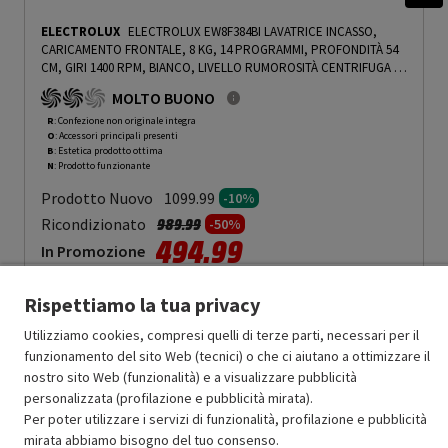
ELECTROLUX
ELECTROLUX EW8F384BI LAVATRICE INCASSO,
CARICAMENTO FRONTALE, 8 KG, 14 PROGRAMMI, PROFONDITÀ 54
CM, GIRI 1400 RPM, BIANCO, LIVELLO RUMOROSITÀ CENTRIFUGA 68
DB(A), CLASSE A - PRMG GRADING ROBN - 10%
-
PRMG GRADING
MOLTO BUONO
ROBN - 10%
R
: Confezione non originale integra
O
: Accessori principali presenti
B
: Estetica prodotto ottima
N
: Prodotto funzionante
Prodotto Nuovo
1099.99
-10%
Prezzo ridotto da
a
Ricondizionato
989.99
-50%
494.99
In Promozione
Aggiungi al carrello
Rispettiamo la tua privacy
Utilizziamo cookies, compresi quelli di terze parti, necessari per il
funzionamento del sito Web (tecnici) o che ci aiutano a ottimizzare il
SCONTO RICONDIZIONATI
nostro sito Web (funzionalità) e a visualizzare pubblicità
Approfitta dello sconto del 50% sul prodotto ricondizionato.
personalizzata (profilazione e pubblicità mirata).
Per poter utilizzare i servizi di funzionalità, profilazione e pubblicità
mirata abbiamo bisogno del tuo consenso.