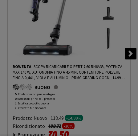
ROWENTA
SCOPA RICARICABILE X-PERT 7.60 RH6A35, POTENZA
MAX 140 W, AUTONOMIA FINO A 45 MIN, CONTENITORE POLVERE
FINO A 0,44 L, VIOLA E ALLUMINIO - PRMG GRADING OOCN - 14.99%
-
PRMG GRADING OOCN - 14.99%
BUONO
O
: Confezione originale integra
O
: Accessori principali presenti
C
: Estetica prodotto buona
N
: Prodotto funzionante
Prodotto Nuovo
118.49
-14.99%
Prezzo ridotto da
a
Ricondizionato
100.72
-30%
70.50
In Promozione