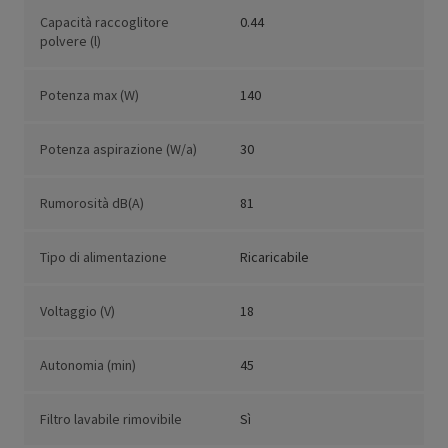
Capacità raccoglitore
0.44
polvere (l)
Potenza max (W)
140
Potenza aspirazione (W/a)
30
Rumorosità dB(A)
81
Tipo di alimentazione
Ricaricabile
Voltaggio (V)
18
Autonomia (min)
45
Filtro lavabile rimovibile
Sì