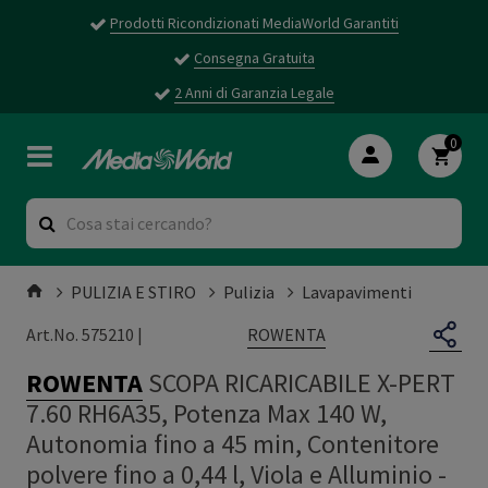
Prodotti Ricondizionati MediaWorld Garantiti
Consegna Gratuita
2 Anni di Garanzia Legale
0
PULIZIA E STIRO
Pulizia
Lavapavimenti
ROWENTA
Art.No. 575210 |
ROWENTA
SCOPA RICARICABILE X-PERT
7.60 RH6A35, Potenza Max 140 W,
Autonomia fino a 45 min, Contenitore
polvere fino a 0,44 l, Viola e Alluminio -