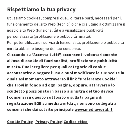
Rispettiamo la tua privacy
Aggiungi al carrello
Utilizziamo cookies, compresi quelli di terze parti, necessari per il
funzionamento del sito Web (tecnici) o che ci aiutano a ottimizzare il
nostro sito Web (funzionalità) e a visualizzare pubblicità
SCONTO RICONDIZIONATI
personalizzata (profilazione e pubblicità mirata).
Approfitta dello sconto del 30% sul prodotto ricondizionato.
Per poter utilizzare i servizi di funzionalità, profilazione e pubblicità
mirata abbiamo bisogno del tuo consenso.
Cliccando su "Accetta tutti", acconsenti volontariamente
all’uso di cookie di funzionalità, profilazione e pubblicità
mirata. Puoi scegliere per quali categorie di cookie
acconsentire o negare l’uso e puoi modificare le tue scelte in
Condizioni generali di vendita
qualsiasi momento attraverso il link “Preferenze Cookie”
Recedere dal contratto qui
che trovi in fondo ad ogni pagina, oppure, attraverso lo
scudetto posizionato in basso a sinistra del tuo device
Cookie Policy
I consensi su questo sottosito o sulla la pagina di
registrazione B2B su mediaworld.it, non sono collegati ai
Preferenze cookie
consensi che dai sul sito principale
www.mediaworld.it
Informativa privacy
Cookie Policy
|
Privacy Policy
|
Codice etico