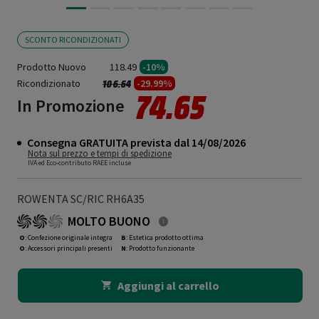
SCONTO RICONDIZIONATI
Prodotto Nuovo
118.49
-10%
Ricondizionato
Prezzo ridotto da
a
-29.99%
106.64
74.65
In Promozione
Consegna GRATUITA prevista dal 14/08/2026
Nota sul prezzo e tempi di spedizione
IVA ed Eco-contributo RAEE incluse
ROWENTA SC/RIC RH6A35
MOLTO BUONO
O
: Confezione originale integra
B
: Estetica prodotto ottima
O
: Accessori principali presenti
N
: Prodotto funzionante
Aggiungi al carrello