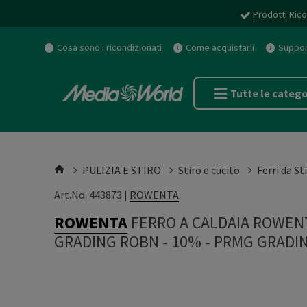
Prodotti Rico
Cosa sono i ricondizionati
Come acquistarli
Support
Tutte le catego
PULIZIA E STIRO
Stiro e cucito
Ferri da St
Art.No. 443873 |
ROWENTA
ROWENTA
FERRO A CALDAIA ROWEN
GRADING ROBN - 10%
-
PRMG GRADIN