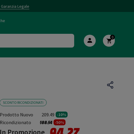
i Garanzia Legale
che
0
SCONTO RICONDIZIONATI
Prodotto Nuovo
209.49
-10%
Prezzo ridotto da
a
Ricondizionato
188.54
-50%
94.27
In Promozione