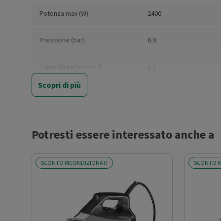
Potenza max (W)
2400
Pressione (bar)
6.9
Capacità serbatoio (l)
1.1
Scopri di più
Indicatore livello d’acqua
Sì
Tempo di riscaldamento (min)
2
Potresti essere interessato anche a
Portata vapore (g/min)
120
SCONTO RICONDIZIONATI
SCONTO R
Regolazione vapore
Sì
Spegnimento automatico
Sì