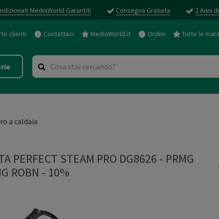
ndizionati MediaWorld Garantiti
Consegna Gratuita
2 Anni d
o clienti
Contattaci
MediaWorld.it
Ordini
Tutte le mar
rie
iro a caldaia
TA PERFECT STEAM PRO DG8626 - PRMG
G ROBN - 10%