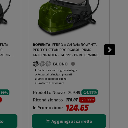
WENTA
ROWENTA
FERRO A CALDAIA ROWENTA
RO
MG
PERFECT STEAM PRO DG8626 - PRMG
PER
ADING
GRADING ROCN - 14.99%
-
PRMG GRADING
GRA
ROCN - 14.99%
OOC
BUONO
R
: Confezione non originale integra
O
: 
O
: Accessori principali presenti
O
: 
C
: Estetica prodotto buona
C
: 
N
: Prodotto funzionante
N
: 
Prodotto Nuovo
Pr
209.49
4.99%
-14.99%
to da
Prezzo ridotto da
a
Ricondizionato
Ric
178.07
%
-29.99%
124.65
In Promozione
In
lo
Aggiungi al carrello