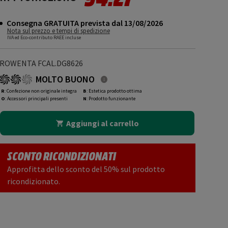
Consegna GRATUITA prevista dal 13/08/2026
Nota sul prezzo e tempi di spedizione
IVA ed Eco-contributo RAEE incluse
ROWENTA FCAL.DG8626
MOLTO BUONO
R
: Confezione non originale integra
B
: Estetica prodotto ottima
O
: Accessori principali presenti
N
: Prodotto funzionante
Aggiungi al carrello
SCONTO RICONDIZIONATI
Approfitta dello sconto del 50% sul prodotto
ricondizionato.