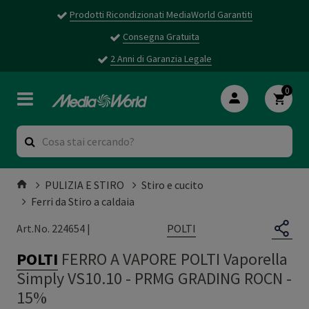
Prodotti Ricondizionati MediaWorld Garantiti
Consegna Gratuita
2 Anni di Garanzia Legale
0
PULIZIA E STIRO
Stiro e cucito
Ferri da Stiro a caldaia
POLTI
Art.No. 224654 |
POLTI
FERRO A VAPORE POLTI Vaporella
Simply VS10.10
-
PRMG GRADING ROCN -
15%