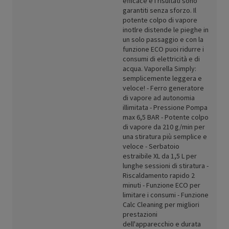
efficace e i risultati sono
garantiti senza sforzo. Il
potente colpo di vapore
inotlre distende le pieghe in
un solo passaggio e con la
funzione ECO puoi ridurre i
consumi di elettricità e di
acqua. Vaporella Simply:
semplicemente leggera e
veloce! - Ferro generatore
di vapore ad autonomia
illimitata - Pressione Pompa
max 6,5 BAR - Potente colpo
di vapore da 210 g/min per
una stiratura più semplice e
veloce - Serbatoio
estraibile XL da 1,5 L per
lunghe sessioni di stiratura -
Riscaldamento rapido 2
minuti - Funzione ECO per
limitare i consumi - Funzione
Calc Cleaning per migliori
prestazioni
dell'apparecchio e durata