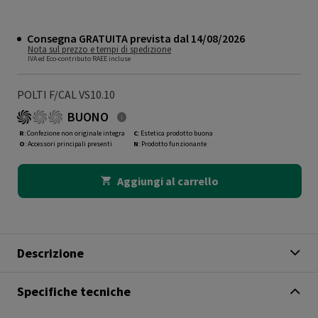
Consegna GRATUITA prevista dal 14/08/2026
Nota sul prezzo e tempi di spedizione
IVA ed Eco-contributo RAEE incluse
POLTI F/CAL VS10.10
BUONO
R
: Confezione non originale integra
C
: Estetica prodotto buona
O
: Accessori principali presenti
N
: Prodotto funzionante
Aggiungi al carrello
Descrizione
Specifiche tecniche