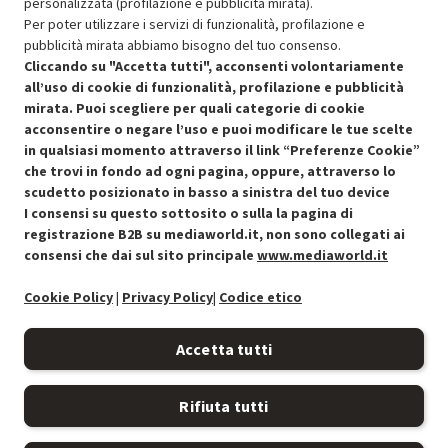
personalizzata (profilazione e pubblicità mirata).
Per poter utilizzare i servizi di funzionalità, profilazione e
pubblicità mirata abbiamo bisogno del tuo consenso.
SCONTO RICONDIZIONATI
Cliccando su "Accetta tutti", acconsenti volontariamente
Approfitta dello sconto del 50% sul prodotto ricondizionato.
all’uso di cookie di funzionalità, profilazione e pubblicità
mirata. Puoi scegliere per quali categorie di cookie
acconsentire o negare l’uso e puoi modificare le tue scelte
in qualsiasi momento attraverso il link “Preferenze Cookie”
che trovi in fondo ad ogni pagina, oppure, attraverso lo
scudetto posizionato in basso a sinistra del tuo device
I consensi su questo sottosito o sulla la pagina di
Condizioni generali di vendita
Recedere dal contratto qui
registrazione B2B su mediaworld.it, non sono collegati ai
consensi che dai sul sito principale
www.mediaworld.it
Cookie Policy
Cookie Policy
|
Privacy Policy
|
Codice etico
Preferenze cookie
Accetta tutti
Informativa privacy
Rifiuta tutti
Accessibilità