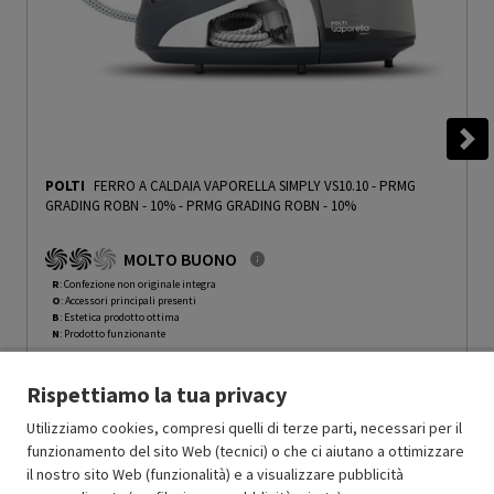
POLTI
FERRO A CALDAIA VAPORELLA SIMPLY VS10.10 - PRMG
GRADING ROBN - 10%
-
PRMG GRADING ROBN - 10%
MOLTO BUONO
R
: Confezione non originale integra
O
: Accessori principali presenti
B
: Estetica prodotto ottima
N
: Prodotto funzionante
Prodotto Nuovo
99.99
-10%
Rispettiamo la tua privacy
Prezzo ridotto da
a
Ricondizionato
89.99
-50%
44.99
In Promozione
Utilizziamo cookies, compresi quelli di terze parti, necessari per il
funzionamento del sito Web (tecnici) o che ci aiutano a ottimizzare
il nostro sito Web (funzionalità) e a visualizzare pubblicità
Aggiungi al carrello