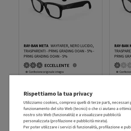
Compatibile con l'app:
Si
Compatible devices:
Smartphone
Camera integrata:
Si
RAY-BAN META
WAYFARER, NERO LUCIDO,
RAY-BAN 
TRASPARENTI - PRMG GRADING OOAN - 5%
-
TRASPARE
Microfono integrato
Sì
PRMG GRADING OOAN - 5%
PRMG GRA
ECCELLENTE
Tipo di batteria:
Li-Ion
O
: Confezione originale integra
O
: Confezio
O
: Accessori principali presenti
O
: Accessor
A
: Estetica prodotto come nuovo
C
: Estetica
Bluetooth:
Si
N
: Prodotto funzionante
N
: Prodotto
Rispettiamo la tua privacy
Prodotto Nuovo
Prodott
247.00
-5%
Altoparlanti integrati
Sì
Prezzo ridotto da
a
Ricondizionato
Ricondi
234.65
-30%
Utilizziamo cookies, compresi quelli di terze parti, necessari p
164.25
funzionamento del sito Web (tecnici) o che ci aiutano a ottimiz
In Promozione
In Prom
nostro sito Web (funzionalità) e a visualizzare pubblicità
Corredo di fornitura:
Custodia di ricarica; pann
personalizzata (profilazione e pubblicità mirata).
Aggiungi al carrello
Per poter utilizzare i servizi di funzionalità, profilazione e pub