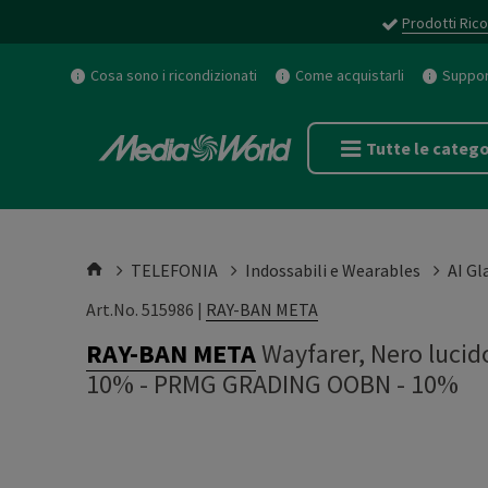
Prodotti Rico
Cosa sono i ricondizionati
Come acquistarli
Support
Tutte le catego
TELEFONIA
Indossabili e Wearables
AI Gl
Art.No. 515986 |
RAY-BAN META
RAY-BAN META
Wayfarer, Nero luci
10%
-
PRMG GRADING OOBN - 10%