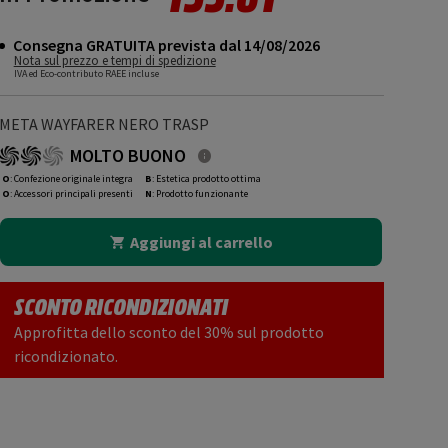
Consegna GRATUITA prevista dal 14/08/2026
Nota sul prezzo e tempi di spedizione
IVA ed Eco-contributo RAEE incluse
META WAYFARER NERO TRASP
MOLTO BUONO
O
: Confezione originale integra
B
: Estetica prodotto ottima
O
: Accessori principali presenti
N
: Prodotto funzionante
Aggiungi al carrello
SCONTO RICONDIZIONATI
Approfitta dello sconto del 30% sul prodotto
ricondizionato.