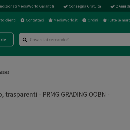
ndizionati MediaWorld Garantiti
Consegna Gratuita
2 Anni d
o clienti
Contattaci
MediaWorld.it
Ordini
Tutte le mar
rie
asses
do, trasparenti - PRMG GRADING OOBN -