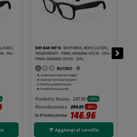
LUCIDO,
RAY-BAN META
WAYFARER, NERO LUCIDO,
RAY
OOAN - 5%
-
TRASPARENTI - PRMG GRADING OOCN - 15%
-
PRMG GRADING OOCN - 15%
PRM
BUONO
O
: Confezione originale integra
O
: 
O
: Accessori principali presenti
O
: 
C
: Estetica prodotto buona
A
: 
N
: Prodotto funzionante
N
: 
Prodotto Nuovo
Pr
247.00
%
-15%
to da
Prezzo ridotto da
a
Ricondizionato
Ric
209.95
%
-30%
146.96
In Promozione
In
lo
Aggiungi al carrello