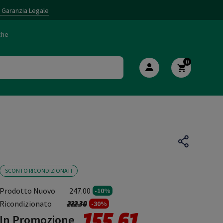
i Garanzia Legale
che
0
SCONTO RICONDIZIONATI
Prodotto Nuovo
247.00
-10%
Prezzo ridotto da
a
Ricondizionato
222.30
-30%
155.61
In Promozione