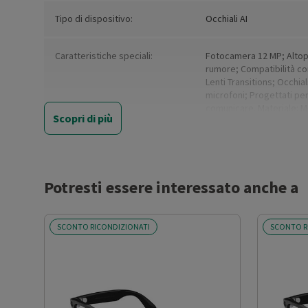
Tipo di dispositivo:
Occhiali AI
Caratteristiche speciali:
Fotocamera 12 MP; Altopar
rumore; Compatibilità con 
Lenti Transitions; Occhial
microfoni; Progettati per
comunicare. Materiale: Mo
Scopri di più
Capacità di memoria (GB)
32
Colore:
Nero lucido, lenti traspar
Potresti essere interessato anche a
Colore (basic):
Black
SCONTO RICONDIZIONATI
SCONTO R
Compatibile con:
iPhone 11and above; iPho
Galaxy Z flip3 e più rece
Pixel 5 e più recenti; OS: 