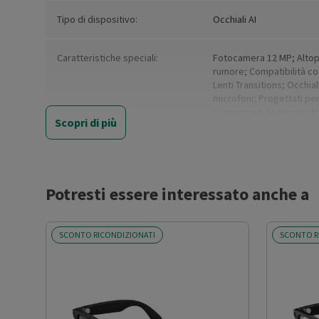
Tipo di dispositivo:
Occhiali AI
Caratteristiche speciali:
Fotocamera 12 MP; Altopar
rumore; Compatibilità con 
Lenti Transitions; Occhial
microfoni; Progettati per
comunicare. Materiale: Mo
Scopri di più
Capacità di memoria (GB)
32
Colore:
Nero lucido, lenti verdi
Potresti essere interessato anche a
Colore (basic):
Black
SCONTO RICONDIZIONATI
SCONTO R
Compatibile con:
iPhone 11and above; iPho
Galaxy Z flip3 e più rece
Pixel 5 e più recenti; OS: 