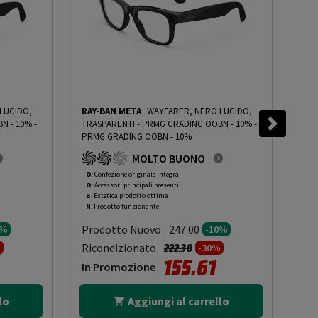
LUCIDO,
RAY-BAN META
WAYFARER, NERO LUCIDO,
RAY
N - 10%
-
TRASPARENTI - PRMG GRADING OOBN - 10%
-
(GE
PRMG GRADING OOBN - 10%
TRA
PRM
MOLTO BUONO
O
: Confezione originale integra
O
: 
O
: Accessori principali presenti
O
: 
B
: Estetica prodotto ottima
B
: 
N
: Prodotto funzionante
N
: 
Prodotto Nuovo
Pr
247.00
0%
-10%
to da
Prezzo ridotto da
a
Ricondizionato
Ric
222.30
%
-30%
155.61
In Promozione
In
lo
Aggiungi al carrello