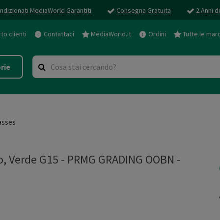
ndizionati MediaWorld Garantiti
Consegna Gratuita
2 Anni d
o clienti
Contattaci
MediaWorld.it
Ordini
Tutte le mar
rie
asses
do, Verde G15 - PRMG GRADING OOBN -