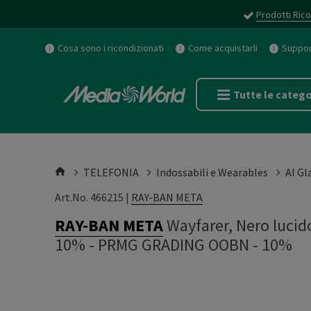
Prodotti Rico
Cosa sono i ricondizionati
Come acquistarli
Support
Tutte le catego
TELEFONIA
Indossabili e Wearables
AI Gl
Art.No. 466215 |
RAY-BAN META
RAY-BAN META
Wayfarer, Nero luci
10%
-
PRMG GRADING OOBN - 10%