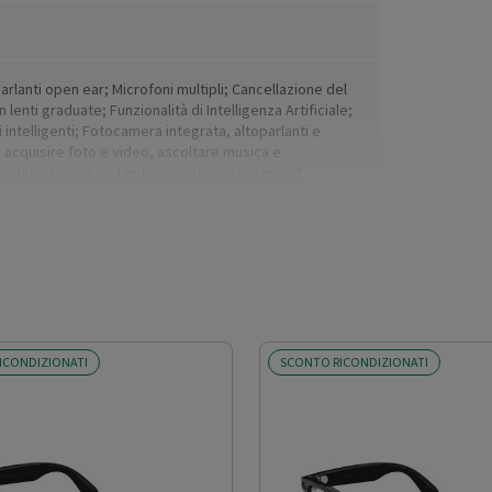
lanti open ear; Microfoni multipli; Cancellazione del
lenti graduate; Funzionalità di Intelligenza Artificiale;
i intelligenti; Fotocamera integrata, altoparlanti e
 acquisire foto e video, ascoltare musica e
ntatura plastica; Lenti policarbonato classe 3.
ICONDIZIONATI
SCONTO RICONDIZIONATI
ne SE (2022); Samsung Galaxy S20 e più recenti;
nti; Galaxy Z Fold2 e più recenti; Galaxy Note 20; Google
iOS - da 14.4 in poi, Android da 10 in poi