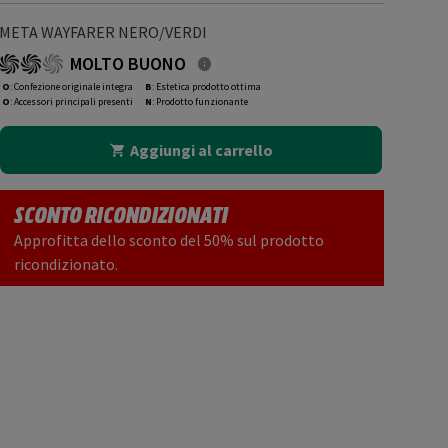
META WAYFARER NERO/VERDI
MOLTO BUONO
O
: Confezione originale integra
B
: Estetica prodotto ottima
O
: Accessori principali presenti
N
: Prodotto funzionante
Aggiungi al carrello
SCONTO RICONDIZIONATI
Approfitta dello sconto del 50% sul prodotto
ricondizionato.