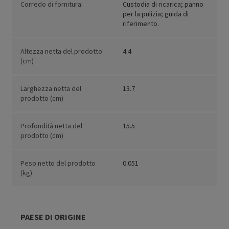
Corredo di fornitura:
Custodia di ricarica; panno
per la pulizia; guida di
riferimento.
Altezza netta del prodotto
4.4
(cm)
Larghezza netta del
13.7
prodotto (cm)
Profondità netta del
15.5
prodotto (cm)
Peso netto del prodotto
0.051
(kg)
PAESE DI ORIGINE