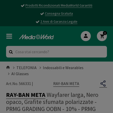
Prodotti Ricondizionati MediaWorld Garantiti
Consegna Gratuita
2 Anni di Garanzia Legale
0
TELEFONIA
Indossabili e Wearables
AI Glasses
RAY-BAN META
Art.No. 566331 |
RAY-BAN META
Wayfarer larga, Nero
opaco, Grafite sfumata polarizzate -
PRMG GRADING OOBN - 10%
-
PRMG