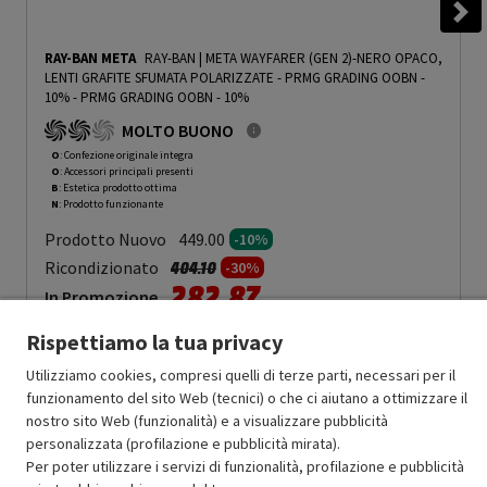
RAY-BAN META
RAY-BAN | META WAYFARER (GEN 2)-NERO OPACO,
LENTI GRAFITE SFUMATA POLARIZZATE - PRMG GRADING OOBN -
10%
-
PRMG GRADING OOBN - 10%
MOLTO BUONO
O
: Confezione originale integra
O
: Accessori principali presenti
B
: Estetica prodotto ottima
N
: Prodotto funzionante
Prodotto Nuovo
449.00
-10%
Prezzo ridotto da
a
Ricondizionato
404.10
-30%
282.87
In Promozione
Rispettiamo la tua privacy
Aggiungi al carrello
Utilizziamo cookies, compresi quelli di terze parti, necessari per il
funzionamento del sito Web (tecnici) o che ci aiutano a ottimizzare il
nostro sito Web (funzionalità) e a visualizzare pubblicità
SCONTO RICONDIZIONATI
personalizzata (profilazione e pubblicità mirata).
Approfitta dello sconto del 30% sul prodotto ricondizionato.
Per poter utilizzare i servizi di funzionalità, profilazione e pubblicità