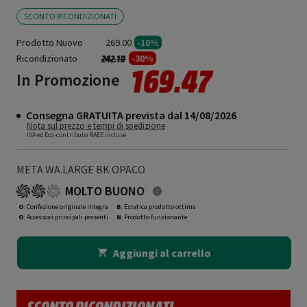
SCONTO RICONDIZIONATI
Prodotto Nuovo
269.00
-10%
Ricondizionato
Prezzo ridotto da
a
-30%
242.10
169.47
In Promozione
Consegna GRATUITA prevista dal 14/08/2026
Nota sul prezzo e tempi di spedizione
IVA ed Eco-contributo RAEE incluse
META WA.LARGE BK OPACO
MOLTO BUONO
O
: Confezione originale integra
B
: Estetica prodotto ottima
O
: Accessori principali presenti
N
: Prodotto funzionante
Aggiungi al carrello
SCONTO RICONDIZIONATI