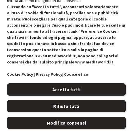
mirata abbiamo bisogno del tuo consenso.
Cliccando su "Accetta tutti", acconsenti volontariamente
all’uso di cookie di funzionalità, profilazione e pubblicità
mirata. Puoi scegliere per quali categorie di cookie
acconsentire o negare l’uso e puoi modificare le tue scelte in
qualsiasi momento attraverso il link “Preferenze Cookie”
Condizioni generali di vendita
Recedere dal contratto qui
che trovi in fondo ad ogni pagina, oppure, attraverso lo
scudetto posizionato in basso a sinistra del tuo device
Cookie Policy
I consensi su questo sottosito o sulla la pagina di
registrazione B2B su mediaworld.it, non sono collegati ai
Preferenze cookie
consensi che dai sul sito principale
www.mediaworld.it
Informativa privacy
Cookie Policy
|
Privacy Policy
|
Codice etico
Accessibilità
Accetta tutti
Rifiuta tutti
Modifica consensi