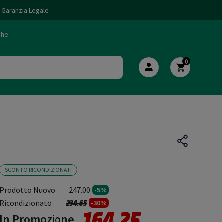
i Garanzia Legale
che
0
SCONTO RICONDIZIONATI
Prodotto Nuovo
247.00
-5%
Prezzo ridotto da
a
Ricondizionato
234.65
-30%
164.25
In Promozione