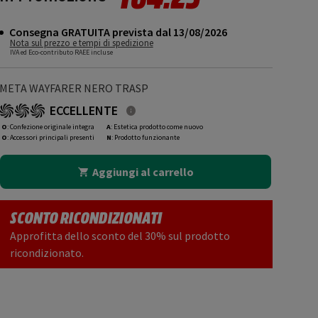
Consegna GRATUITA prevista dal 13/08/2026
Nota sul prezzo e tempi di spedizione
IVA ed Eco-contributo RAEE incluse
META WAYFARER NERO TRASP
ECCELLENTE
O
: Confezione originale integra
A
: Estetica prodotto come nuovo
O
: Accessori principali presenti
N
: Prodotto funzionante
Aggiungi al carrello
SCONTO RICONDIZIONATI
Approfitta dello sconto del 30% sul prodotto
ricondizionato.