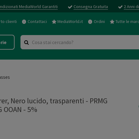
ndizionati MediaWorld Garantiti
Consegna Gratuita
2 Anni d
o clienti
Contattaci
MediaWorld.it
Ordini
Tutte le mar
rie
asses
r, Nero lucido, trasparenti - PRMG
 OOAN - 5%