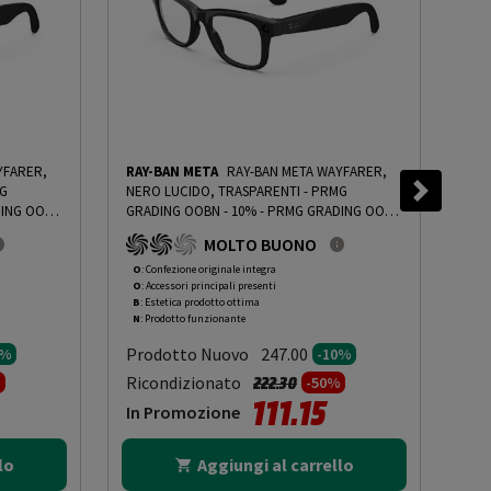
YFARER,
RAY-BAN META
RAY-BAN META WAYFARER,
RAY
MG
NERO LUCIDO, TRASPARENTI - PRMG
NER
ING OOBN
GRADING OOBN - 10%
-
PRMG GRADING OOBN
GRA
- 10%
- 1
MOLTO BUONO
O
: Confezione originale integra
O
: 
O
: Accessori principali presenti
O
: 
B
: Estetica prodotto ottima
B
: 
N
: Prodotto funzionante
N
: 
Prodotto Nuovo
Pr
247.00
0%
-10%
to da
Prezzo ridotto da
a
Ricondizionato
Ric
222.30
%
-50%
111.15
In Promozione
In
lo
Aggiungi al carrello