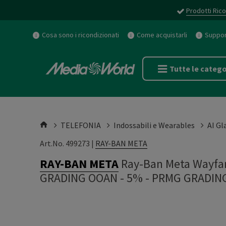
Prodotti Rico
Cosa sono i ricondizionati
Come acquistarli
Support
Tutte le catego
TELEFONIA
Indossabili e Wearables
AI Gl
Art.No. 499273 |
RAY-BAN META
RAY-BAN META
Ray-Ban Meta Wayfare
GRADING OOAN - 5%
-
PRMG GRADING