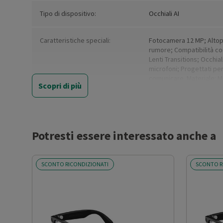
Tipo di dispositivo:
Occhiali AI
Caratteristiche speciali:
Fotocamera 12 MP; Altopar
rumore; Compatibilità con 
Lenti Transitions; Occhial
microfoni; Progettati per
comunicare. Materiale: Mo
Scopri di più
Capacità di memoria (GB)
32
Colore:
Nero lucido, lenti traspar
Potresti essere interessato anche a
Colore (basic):
Black
SCONTO RICONDIZIONATI
SCONTO R
Compatibile con:
iPhone 11and above; iPho
Galaxy Z flip3 e più rece
Pixel 5 e più recenti; OS: 