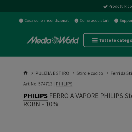
Prodotti Rico
Cosa sono i ricondizionati
Come acquistarli
Support
Tutte le catego
PULIZIA E STIRO
Stiro e cucito
Ferri da St
Art.No. 574713 |
PHILIPS
PHILIPS
FERRO A VAPORE PHILIPS S
ROBN - 10%