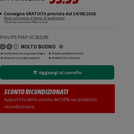
Consegna GRATUITA prevista dal 14/08/2026
Nota sul prezzo e tempi di spedizione
IVA ed Eco-contributo RAEE incluse
PHILIPS FVAP GC362/80
MOLTO BUONO
R
: Confezione non originale integra
B
: Estetica prodotto ottima
O
: Accessori principali presenti
N
: Prodotto funzionante
Aggiungi al carrello
SCONTO RICONDIZIONATI
Approfitta dello sconto del 50% sul prodotto
ricondizionato.