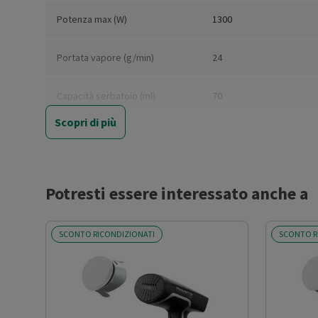
Potenza max (W)
1300
Portata vapore (g/min)
24
Capacità serbatoio (ml)
70
Scopri di più
Tempo di riscaldamento (min)
0.3
Indicatore di potenza
Sì
Potresti essere interessato anche a
Indicatore livello d’acqua
Sì
SCONTO RICONDIZIONATI
SCONTO R
Funzione vapore verticale
Sì
Spia pronto vapore
Sì