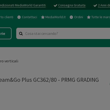
ndizionati MediaWorld Garantiti
Consegna Gratuita
2 Anni d
o clienti
Contattaci
MediaWorld.it
Ordini
Tutte le mar
rie
iro verticali
team&Go Plus GC362/80
-
PRMG GRADING