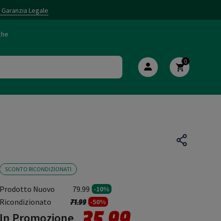
i Garanzia Legale
che
0
SCONTO RICONDIZIONATI
Prodotto Nuovo
79.99
-10%
Prezzo ridotto da
a
Ricondizionato
71.99
-50%
35.99
In Promozione