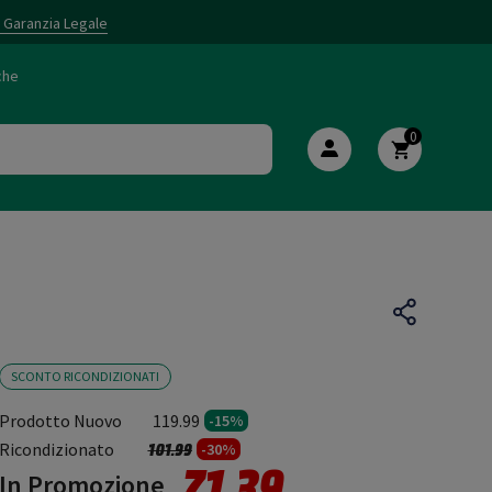
i Garanzia Legale
che
0
SCONTO RICONDIZIONATI
Prodotto Nuovo
119.99
-15%
Prezzo ridotto da
a
Ricondizionato
101.99
-30%
71.39
In Promozione