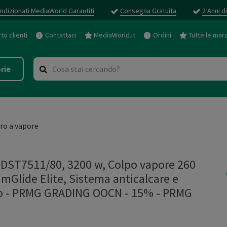
ndizionati MediaWorld Garantiti
Consegna Gratuita
2 Anni d
o clienti
Contattaci
MediaWorld.it
Ordini
Tutte le mar
rie
iro a vapore
DST7511/80, 3200 w, Colpo vapore 260
eamGlide Elite, Sistema anticalcare e
co - PRMG GRADING OOCN - 15%
-
PRMG