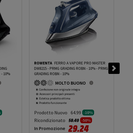
ROWENTA
FERRO A VAPORE PRO MASTER
RO
DING
DW8215 - PRMG GRADING ROBN - 10%
-
PRMG
MAS
 - 10%
GRADING ROBN - 10%
GRA
MOLTO BUONO
R
: Confezione non originale integra
R
: 
O
: Accessori principali presenti
O
: 
B
: Estetica prodotto ottima
C
: 
N
: Prodotto funzionante
N
: 
Prodotto Nuovo
Pr
64.99
%
-10%
to da
Prezzo ridotto da
a
Ricondizionato
Ric
58.49
-50%
29.24
In Promozione
In