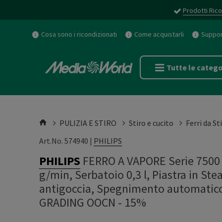
Prodotti Rico
Cosa sono i ricondizionati
Come acquistarli
Support
Tutte le catego
PULIZIA E STIRO
Stiro e cucito
Ferri da St
Art.No. 574940 |
PHILIPS
PHILIPS
FERRO A VAPORE Serie 7500 
g/min, Serbatoio 0,3 l, Piastra in St
antigoccia, Spegnimento automati
GRADING OOCN - 15%