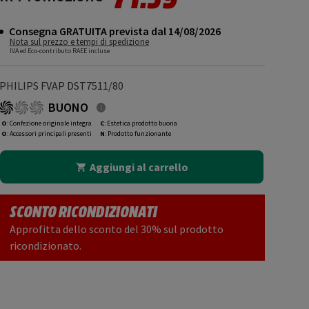
Consegna GRATUITA prevista dal 14/08/2026
Nota sul prezzo e tempi di spedizione
IVA ed Eco-contributo RAEE incluse
PHILIPS FVAP DST7511/80
BUONO
O
: Confezione originale integra
C
: Estetica prodotto buona
O
: Accessori principali presenti
N
: Prodotto funzionante
Aggiungi al carrello
SCONTO RICONDIZIONATI
Approfitta dello sconto del 30% sul prodotto
ricondizionato.