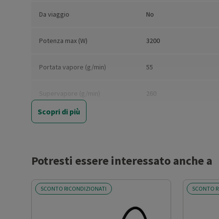
Da viaggio
No
Potenza max (W)
3200
Portata vapore (g/min)
55
Supervapore (g/min)
260
Scopri di più
Capacità serbatoio (ml)
300
Tempo di riscaldamento (min)
2
Potresti essere interessato anche a
Indicatore di potenza
Sì
SCONTO RICONDIZIONATI
SCONTO R
Indicatore livello d’acqua
Sì