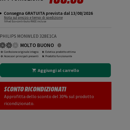
Consegna GRATUITA prevista dal 13/08/2026
Nota sul prezzo e tempi di spedizione
IVA ed Eco-contributo RAEE incluse
PHILIPS MONWLED 328E1CA
MOLTO BUONO
O
: Confezione originale integra
B
: Estetica prodotto ottima
O
: Accessori principali presenti
N
: Prodotto funzionante
Aggiungi al carrello
SCONTO RICONDIZIONATI
Approfitta dello sconto del 30% sul prodotto
ricondizionato.