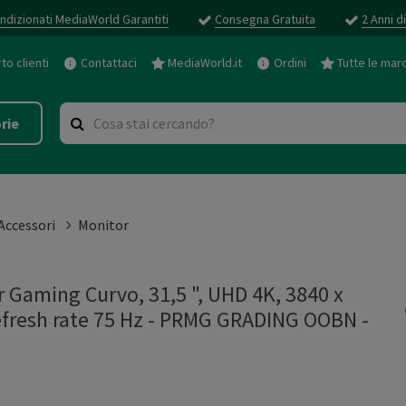
ndizionati MediaWorld Garantiti
Consegna Gratuita
2 Anni d
o clienti
Contattaci
MediaWorld.it
Ordini
Tutte le mar
rie
 Accessori
Monitor
 Gaming Curvo, 31,5 ", UHD 4K, 3840 x
refresh rate 75 Hz - PRMG GRADING OOBN -