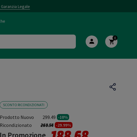
i Garanzia Legale
che
0
SCONTO RICONDIZIONATI
Prodotto Nuovo
299.49
-10%
Prezzo ridotto da
a
Ricondizionato
269.54
-29.99%
188.68
In Promozione