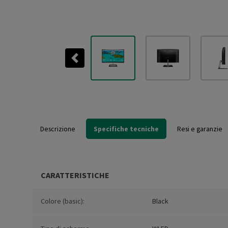
Previous
Descrizione
Specifiche tecniche
Resi e garanzie
CARATTERISTICHE
Colore (basic):
Black