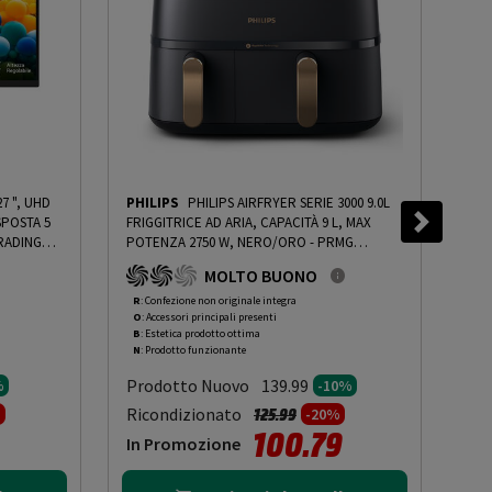
7 ", UHD
PHILIPS
PHILIPS AIRFRYER SERIE 3000 9.0L
PHI
ISPOSTA 5
FRIGGITRICE AD ARIA, CAPACITÀ 9 L, MAX
300
POTENZA 2750 W, NERO/ORO - PRMG
4.9
- 5%
GRADING ROBN - 10%
-
PRMG GRADING ROBN
MOLTO BUONO
- 10%
R
: Confezione non originale integra
O
: 
O
: Accessori principali presenti
O
: 
B
: Estetica prodotto ottima
A
: 
N
: Prodotto funzionante
N
: 
Prodotto Nuovo
Pr
139.99
%
-10%
to da
Prezzo ridotto da
a
Ricondizionato
Ric
125.99
%
-20%
100.79
In Promozione
In