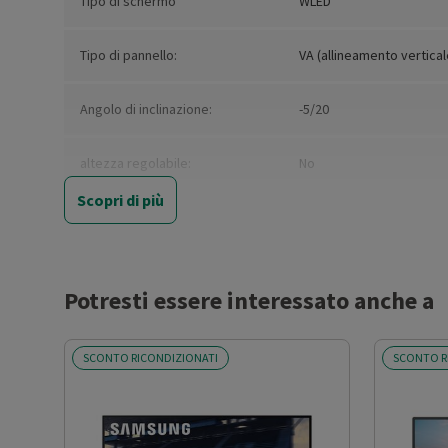
Tipo di schermo
WLED
Tipo di pannello:
VA (allineamento vertical
Angolo di inclinazione:
-5/20
altezza regolabile:
No
Scopri di più
Artificial Intelligence:
None
Dimensioni schermo (')
31.5
Potresti essere interessato anche a
3D
No
SCONTO RICONDIZIONATI
SCONTO R
Touchscreen
No
Risoluzione
4K