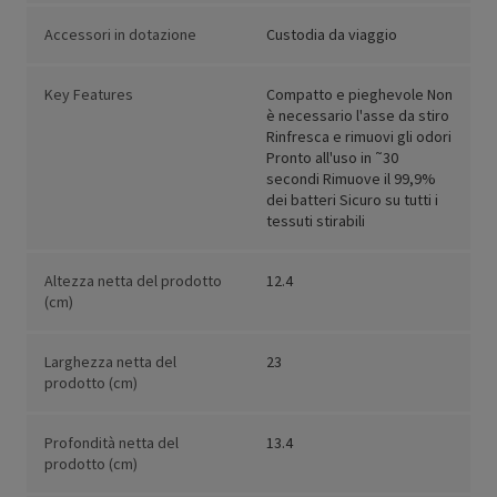
Accessori in dotazione
Custodia da viaggio
Key Features
Compatto e pieghevole Non
è necessario l'asse da stiro
Rinfresca e rimuovi gli odori
Pronto all'uso in ˜30
secondi Rimuove il 99,9%
dei batteri Sicuro su tutti i
tessuti stirabili
Altezza netta del prodotto
12.4
(cm)
Larghezza netta del
23
prodotto (cm)
Profondità netta del
13.4
prodotto (cm)