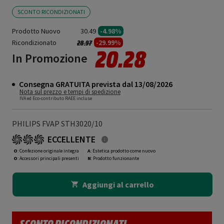
SCONTO RICONDIZIONATI
Prodotto Nuovo
30.49
-4.98%
Ricondizionato
Prezzo ridotto da
a
-29.99%
28.97
20.28
In Promozione
Consegna GRATUITA prevista dal 13/08/2026
Nota sul prezzo e tempi di spedizione
IVA ed Eco-contributo RAEE incluse
PHILIPS FVAP STH3020/10
ECCELLENTE
O
: Confezione originale integra
A
: Estetica prodotto come nuovo
O
: Accessori principali presenti
N
: Prodotto funzionante
Aggiungi al carrello
SCONTO RICONDIZIONATI