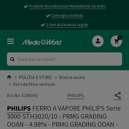
Prodotti Ricondizionati MediaWorld Garantiti
Consegna Gratuita
2 Anni di Garanzia Legale
0
PULIZIA E STIRO
Stiro e cucito
Ferri da Stiro verticali
PHILIPS
Art.No. 533604 |
PHILIPS
FERRO A VAPORE PHILIPS Serie
3000 STH3020/10 - PRMG GRADING
OOAN - 4.98%
-
PRMG GRADING OOAN -