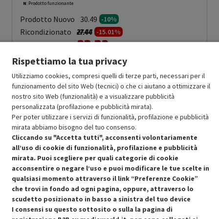
N
: Prodotto funzionante
Prodotto Nuovo
30.49
-10%
Prezzo ridotto da
a
Ricondizionato
27.44
-15.01%
23.32
In Promozione
Rispettiamo la tua privacy
Aggiungi al carrello
Utilizziamo cookies, compresi quelli di terze parti, necessari per il
funzionamento del sito Web (tecnici) o che ci aiutano a ottimizzare il
nostro sito Web (funzionalità) e a visualizzare pubblicità
SCONTO RICONDIZIONATI
personalizzata (profilazione e pubblicità mirata).
Approfitta dello sconto del 15% sul prodotto ricondizionato.
Per poter utilizzare i servizi di funzionalità, profilazione e pubblicità
mirata abbiamo bisogno del tuo consenso.
Cliccando su "Accetta tutti", acconsenti volontariamente
all’uso di cookie di funzionalità, profilazione e pubblicità
mirata. Puoi scegliere per quali categorie di cookie
acconsentire o negare l’uso e puoi modificare le tue scelte in
qualsiasi momento attraverso il link “Preferenze Cookie”
Condizioni generali di vendita
Recedere dal contratto qui
che trovi in fondo ad ogni pagina, oppure, attraverso lo
scudetto posizionato in basso a sinistra del tuo device
Cookie Policy
I consensi su questo sottosito o sulla la pagina di