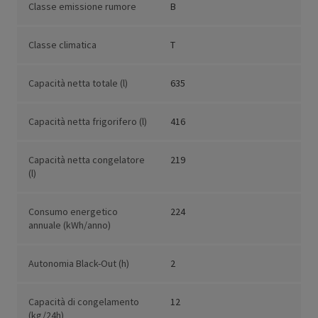
Classe emissione rumore
B
Classe climatica
T
Capacità netta totale (l)
635
Capacità netta frigorifero (l)
416
Capacità netta congelatore
219
(l)
Consumo energetico
224
annuale (kWh/anno)
Autonomia Black-Out (h)
2
Capacità di congelamento
12
(kg/24h)