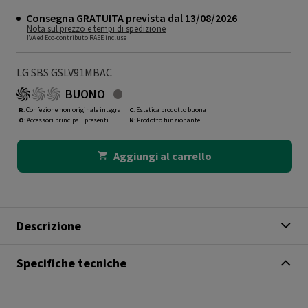
Consegna GRATUITA prevista dal 13/08/2026
Nota sul prezzo e tempi di spedizione
IVA ed Eco-contributo RAEE incluse
LG SBS GSLV91MBAC
BUONO
R
: Confezione non originale integra
C
: Estetica prodotto buona
O
: Accessori principali presenti
N
: Prodotto funzionante
Aggiungi al carrello
Descrizione
Specifiche tecniche