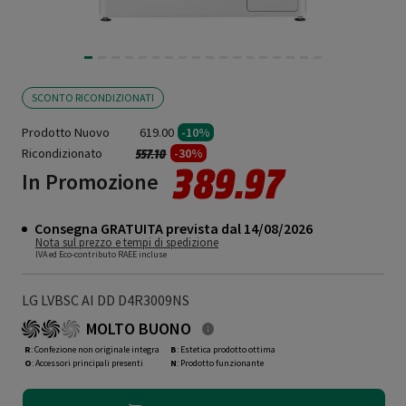
SCONTO RICONDIZIONATI
Prodotto Nuovo
619.00
-10%
Ricondizionato
Prezzo ridotto da
a
-30%
557.10
389.97
In Promozione
Consegna GRATUITA prevista dal 14/08/2026
Nota sul prezzo e tempi di spedizione
IVA ed Eco-contributo RAEE incluse
LG LVBSC AI DD D4R3009NS
MOLTO BUONO
R
: Confezione non originale integra
B
: Estetica prodotto ottima
O
: Accessori principali presenti
N
: Prodotto funzionante