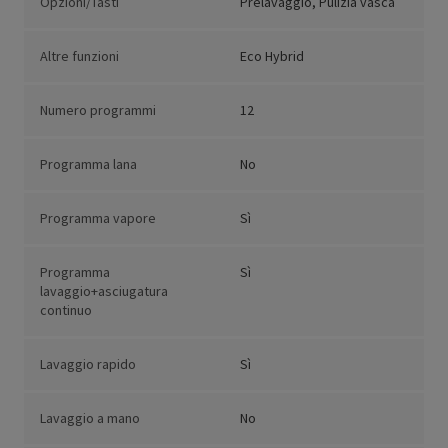
Opzioni/Tasti
Prelavaggio, Pulizia vasca
Altre funzioni
Eco Hybrid
Numero programmi
12
Programma lana
No
Programma vapore
Sì
Programma
Sì
lavaggio+asciugatura
continuo
Lavaggio rapido
Sì
Lavaggio a mano
No