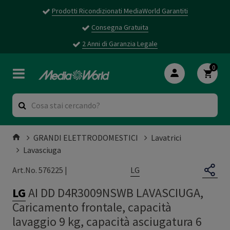
Prodotti Ricondizionati MediaWorld Garantiti
Consegna Gratuita
2 Anni di Garanzia Legale
0
GRANDI ELETTRODOMESTICI
Lavatrici
Lavasciuga
LG
Art.No. 576225 |
LG
AI DD D4R3009NSWB LAVASCIUGA,
Caricamento frontale, capacità
lavaggio 9 kg, capacità asciugatura 6