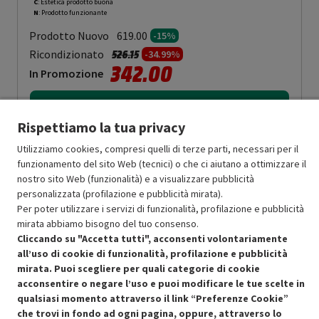
C
: Estetica prodotto buona
N
: Prodotto funzionante
Prodotto Nuovo
619.00
-15%
Prezzo ridotto da
a
Ricondizionato
526.15
-34.99%
342.00
In Promozione
Aggiungi al carrello
Rispettiamo la tua privacy
Utilizziamo cookies, compresi quelli di terze parti, necessari per il
OFFERTE IMPERDIBILI
funzionamento del sito Web (tecnici) o che ci aiutano a ottimizzare il
Risparmio garantito rispetto al corrispondente prodotto nuovo.
nostro sito Web (funzionalità) e a visualizzare pubblicità
personalizzata (profilazione e pubblicità mirata).
Per poter utilizzare i servizi di funzionalità, profilazione e pubblicità
mirata abbiamo bisogno del tuo consenso.
Cliccando su "Accetta tutti", acconsenti volontariamente
all’uso di cookie di funzionalità, profilazione e pubblicità
mirata. Puoi scegliere per quali categorie di cookie
Condizioni generali di vendita
Recedere dal contratto qui
acconsentire o negare l’uso e puoi modificare le tue scelte in
qualsiasi momento attraverso il link “Preferenze Cookie”
Cookie Policy
che trovi in fondo ad ogni pagina, oppure, attraverso lo