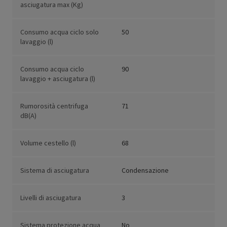
asciugatura max (Kg)
Consumo acqua ciclo solo
50
lavaggio (l)
Consumo acqua ciclo
90
lavaggio + asciugatura (l)
Rumorosità centrifuga
71
dB(A)
Volume cestello (l)
68
Sistema di asciugatura
Condensazione
Livelli di asciugatura
3
Sistema protezione acqua
No