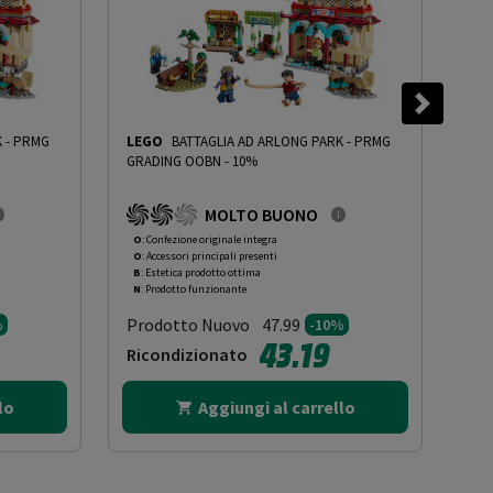
K
-
PRMG
LEGO
BATTAGLIA AD ARLONG PARK
-
PRMG
LE
GRADING OOBN - 10%
GRA
MOLTO BUONO
O
: Confezione originale integra
O
: 
O
: Accessori principali presenti
O
: 
B
: Estetica prodotto ottima
B
: 
N
: Prodotto funzionante
N
: 
Prodotto Nuovo
Pr
47.99
%
-10%
43.19
Ricondizionato
Ri
lo
Aggiungi al carrello