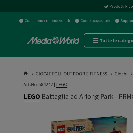
Prodotti Rico
Cosa sono i ricondizionati
Come acquistarli
Support
Tutte le catego
GIOCATTOLI, OUTDOOR E FITNESS
Giochi
Art.No. 584242 |
LEGO
LEGO
Battaglia ad Arlong Park
-
PRM