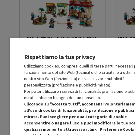
elementi per allungare le
Altezza netta del prodotto
26.2
(cm)
LEGO
BATTAGLIA AD ARLONG PARK
-
PRMG
LEGO
BA
Larghezza netta del prodotto
38.2
GRADING OOBN - 10%
GRADING 
(cm)
Rispettiamo la tua privacy
MOLTO BUONO
Profondità netta del prodotto
7.05
Utilizziamo cookies, compresi quelli di terze parti, necessari p
O
: Confezione originale integra
O
: Confezio
(cm)
O
: Accessori principali presenti
O
: Accessor
funzionamento del sito Web (tecnici) o che ci aiutano a ottimiz
B
: Estetica prodotto ottima
B
: Estetica
nostro sito Web (funzionalità) e a visualizzare pubblicità
N
: Prodotto funzionante
N
: Prodotto
Peso netto del prodotto (kg)
1.021
personalizzata (profilazione e pubblicità mirata).
Prodotto Nuovo
Prodott
47.99
-10%
Per poter utilizzare i servizi di funzionalità, profilazione e pub
43.19
Ricondizionato
Ricondi
mirata abbiamo bisogno del tuo consenso.
Cliccando su "Accetta tutti", acconsenti volontariamen
all’uso di cookie di funzionalità, profilazione e pubblici
Aggiungi al carrello
mirata. Puoi scegliere per quali categorie di cookie
acconsentire o negare l’uso e puoi modificare le tue sce
qualsiasi momento attraverso il link “Preferenze Cooki