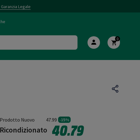
i Garanzia Legale
che
0
Prodotto Nuovo
47.99
-15%
40.79
Ricondizionato