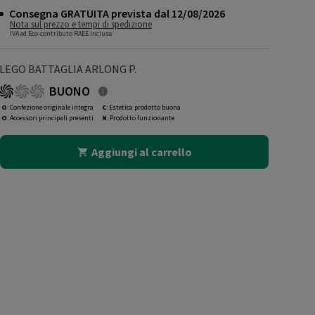
Consegna GRATUITA prevista dal 12/08/2026
Nota sul prezzo e tempi di spedizione
IVA ed Eco-contributo RAEE incluse
LEGO BATTAGLIA ARLONG P.
BUONO
O
: Confezione originale integra
C
: Estetica prodotto buona
O
: Accessori principali presenti
N
: Prodotto funzionante
Aggiungi al carrello