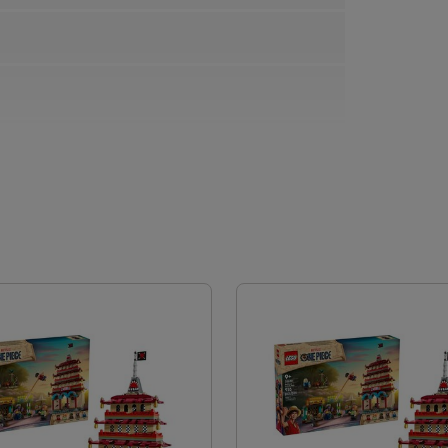
il set comprende le minifigure di Luffy, dotato di