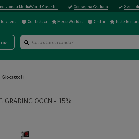
ndizionati MediaWorld Garantiti
Consegna Gratuita
2 Anni d
o clienti
Contattaci
MediaWorld.it
Ordini
Tutte le mar
rie
Giocattoli
G GRADING OOCN - 15%