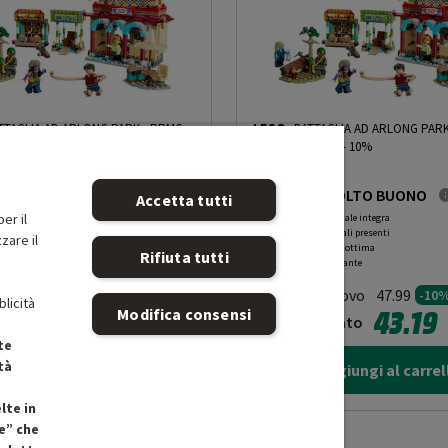
 sie braccia, Nami, Usopp, Arlong e Chu.
TTAGLIA AD ARLONG PARK
-
PRMG
LEGO
BATTAGLIA AD ARLONG PAR
OOBN - 10%
GRADING OOBN - 10%
MOLTO BUONO
MOLTO BUONO
Accetta tutti
er il
ne originale integra
O
: Confezione originale integra
i principali presenti
O
: Accessori principali presenti
zare il
 prodotto ottima
B
: Estetica prodotto ottima
Rifiuta tutti
 funzionante
N
: Prodotto funzionante
o Nuovo
Prodotto Nuovo
47.99
47.99
-10%
-10
blicità
43.19
43.19
Modifica consensi
zionato
Ricondizionato
te
tà
Aggiungi al carrello
Aggiungi al carrel
lte in
e” che