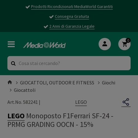
Prodotti Ricondizionati MediaWorld Garantiti
Consegna Gratuita
2 Anni di Garanzia Legale
0
GIOCATTOLI, OUTDOOR E FITNESS
Giochi
Giocattoli
LEGO
Art.No. 582241 |
LEGO
Monoposto F1Ferrari SF-24
-
PRMG GRADING OOCN - 15%