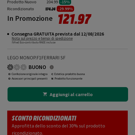
Prodotto Nuovo
204.99
-15%
Ricondizionato
Prezzo ridotto da
a
-29.99%
174.24
121.97
In Promozione
Consegna GRATUITA prevista dal 12/08/2026
Nota sul prezzo e tempi di spedizione
IVA ed Eco-contributo RAEE incluse
LEGO MONOP.F1FERRARI SF
BUONO
O
: Confezione originale integra
C
: Estetica prodotto buona
O
: Accessori principali presenti
N
: Prodotto funzionante
Aggiungi al carrello
SCONTO RICONDIZIONATI
Approfitta dello sconto del 30% sul prodotto
ricondizionato.