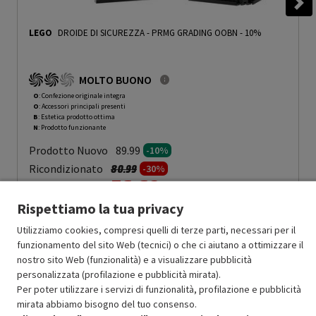
LEGO
DROIDE DI SICUREZZA
-
PRMG GRADING OOBN - 10%
MOLTO BUONO
O
: Confezione originale integra
O
: Accessori principali presenti
B
: Estetica prodotto ottima
N
: Prodotto funzionante
Prodotto Nuovo
89.99
-10%
Prezzo ridotto da
a
Ricondizionato
80.99
-30%
56.69
In Promozione
Rispettiamo la tua privacy
Aggiungi al carrello
Utilizziamo cookies, compresi quelli di terze parti, necessari per il
funzionamento del sito Web (tecnici) o che ci aiutano a ottimizzare il
nostro sito Web (funzionalità) e a visualizzare pubblicità
personalizzata (profilazione e pubblicità mirata).
SCONTO RICONDIZIONATI
Per poter utilizzare i servizi di funzionalità, profilazione e pubblicità
Approfitta dello sconto del 30% sul prodotto ricondizionato.
mirata abbiamo bisogno del tuo consenso.