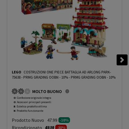
LEGO
COSTRUZIONI ONE PIECE BATTAGLIA AD ARLONG PARK-
75638 - PRMG GRADING OOBN - 10%
-
PRMG GRADING OOBN - 10%
MOLTO BUONO
O
: Confezione originale integra
O
: Accessori principali presenti
B
: Estetica prodotto ottima
N
: Prodotto funzionante
Prodotto Nuovo
47.99
-10%
Prezzo ridotto da
a
Ricondizionato
43.19
-30%