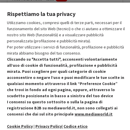
30.23
In Promozione
Rispettiamo la tua privacy
Aggiungi al carrello
Utilizziamo cookies, compresi quelli di terze parti, necessari per il
funzionamento del sito Web (tecnici) o che ci aiutano a ottimizzare il
nostro sito Web (funzionalità) e a visualizzare pubblicità
personalizzata (profilazione e pubblicità mirata).
SCONTO RICONDIZIONATI
Per poter utilizzare i servizi di funzionalità, profilazione e pubblicità
Approfitta dello sconto del 30% sul prodotto ricondizionato.
mirata abbiamo bisogno del tuo consenso.
Cliccando su "Accetta tutti", acconsenti volontariamente
all’uso di cookie di funzionalità, profilazione e pubblicità
mirata. Puoi scegliere per quali categorie di cookie
acconsentire o negare l’uso e puoi modificare le tue scelte in
qualsiasi momento attraverso il link “Preferenze Cookie”
Condizioni generali di vendita
che trovi in fondo ad ogni pagina, oppure, attraverso lo
Recedere dal contratto qui
scudetto posizionato in basso a sinistra del tuo device
I consensi su questo sottosito o sulla la pagina di
Cookie Policy
registrazione B2B su mediaworld.it, non sono collegati ai
consensi che dai sul sito principale
www.mediaworld.it
Preferenze cookie
Cookie Policy
|
Privacy Policy
|
Codice etico
Informativa privacy