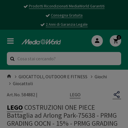
Prodotti Ricondizionati MediaWorld Garantiti
Consegna Gratuita
2 Anni di Garanzia Legale
0
GIOCATTOLI, OUTDOOR E FITNESS
Giochi
Giocattoli
LEGO
Art.No. 584882 |
LEGO
COSTRUZIONI ONE PIECE
Battaglia ad Arlong Park-75638 - PRMG
GRADING OOCN - 15%
-
PRMG GRADING