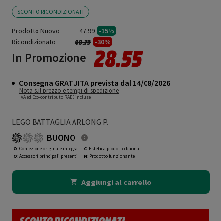
SCONTO RICONDIZIONATI
Prodotto Nuovo
47.99
-15%
Ricondizionato
Prezzo ridotto da
a
-30%
40.79
28.55
In Promozione
Consegna GRATUITA prevista dal 14/08/2026
Nota sul prezzo e tempi di spedizione
IVA ed Eco-contributo RAEE incluse
LEGO BATTAGLIA ARLONG P.
BUONO
O
: Confezione originale integra
C
: Estetica prodotto buona
O
: Accessori principali presenti
N
: Prodotto funzionante
Aggiungi al carrello
SCONTO RICONDIZIONATI