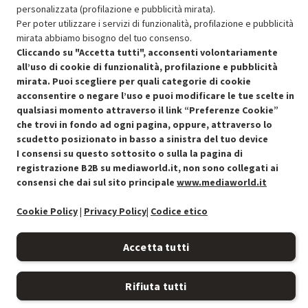
SCONTO RICONDIZIONATI
personalizzata (profilazione e pubblicità mirata).
Approfitta dello sconto del 15% sul prodotto ricondizionato.
Per poter utilizzare i servizi di funzionalità, profilazione e pubblicità
mirata abbiamo bisogno del tuo consenso.
Cliccando su "Accetta tutti", acconsenti volontariamente
all’uso di cookie di funzionalità, profilazione e pubblicità
mirata. Puoi scegliere per quali categorie di cookie
acconsentire o negare l’uso e puoi modificare le tue scelte in
qualsiasi momento attraverso il link “Preferenze Cookie”
Condizioni generali di vendita
Recedere dal contratto qui
che trovi in fondo ad ogni pagina, oppure, attraverso lo
scudetto posizionato in basso a sinistra del tuo device
Cookie Policy
I consensi su questo sottosito o sulla la pagina di
registrazione B2B su mediaworld.it, non sono collegati ai
Preferenze cookie
consensi che dai sul sito principale
www.mediaworld.it
Cookie Policy
|
Privacy Policy
|
Codice etico
Informativa privacy
Accessibilità
Accetta tutti
Rifiuta tutti