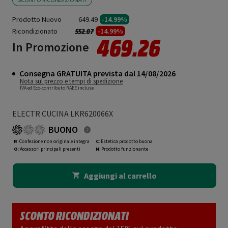
Prodotto Nuovo
649.49
-14.99%
Ricondizionato
Prezzo ridotto da
a
-14.99%
552.07
469.26
In Promozione
Consegna GRATUITA prevista dal 14/08/2026
Nota sul prezzo e tempi di spedizione
IVA ed Eco-contributo RAEE incluse
ELECTR CUCINA LKR620066X
BUONO
R
: Confezione non originale integra
C
: Estetica prodotto buona
O
: Accessori principali presenti
N
: Prodotto funzionante
Aggiungi al carrello
SCONTO RICONDIZIONATI