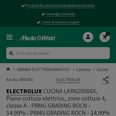
Prodotti Ricondizionati MediaWorld Garantiti
Consegna Gratuita
2 Anni di Garanzia Legale
0
GRANDI ELETTRODOMESTICI
Cottura
Cucine
ELECTROLUX
Art.No. 585370 |
ELECTROLUX
CUCINA LKR620066X,
Piano cottura elettrico, zone cottura 4,
classe A - PRMG GRADING ROCN -
14.99%
-
PRMG GRADING ROCN - 14.99%