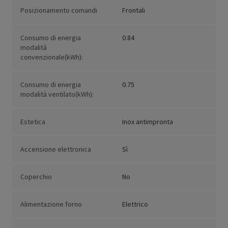
Posizionamento comandi
Frontali
Consumo di energia
0.84
modalità
convenzionale(kWh):
Consumo di energia
0.75
modalità ventilato(kWh):
Estetica
Inox antimpronta
Accensione elettronica
Sì
Coperchio
No
Alimentazione forno
Elettrico