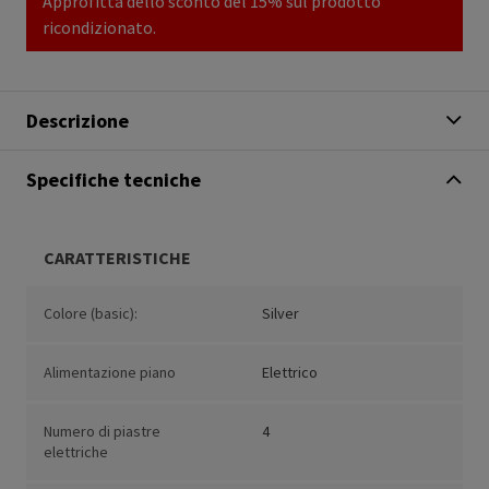
Approfitta dello sconto del 15% sul prodotto
ricondizionato.
Descrizione
Specifiche tecniche
CARATTERISTICHE
Colore (basic):
Silver
Alimentazione piano
Elettrico
Numero di piastre
4
elettriche