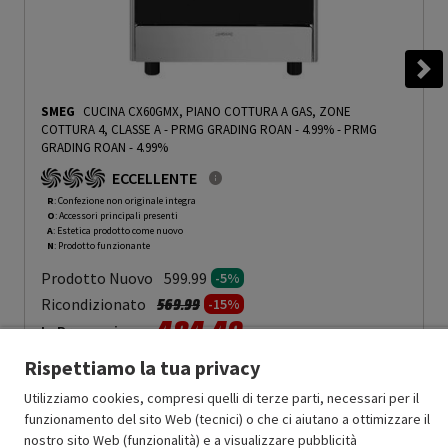
SMEG
CUCINA CX60GMX, PIANO COTTURA A GAS, ZONE
COTTURA 4, CLASSE A - PRMG GRADING ROAN - 4.99%
-
PRMG
GRADING ROAN - 4.99%
ECCELLENTE
R
: Confezione non originale integra
O
: Accessori principali presenti
A
: Estetica prodotto come nuovo
N
: Prodotto funzionante
Prodotto Nuovo
599.99
-5%
Prezzo ridotto da
a
Ricondizionato
569.99
-15%
484.49
In Promozione
Rispettiamo la tua privacy
Aggiungi al carrello
Utilizziamo cookies, compresi quelli di terze parti, necessari per il
funzionamento del sito Web (tecnici) o che ci aiutano a ottimizzare il
nostro sito Web (funzionalità) e a visualizzare pubblicità