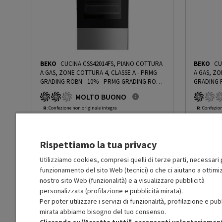
Classe efficienza energetica
A
Capacità utile forno (l)
38
BEKO
CUCINA CSS42014FS, PIANO COTTURA
BEKO
CU
Ventilato
Sì
A GAS, ZONE COTTURA 4, CLASSE A - PRMG
A GAS, ZO
GRADING ROBN - 10%
-
PRMG GRADING ROBN
GRADING 
- 10%
- 15%
MOLTO BUONO
Sistema di pulizia
No
R
: Confezione non originale integra
R
: Confezio
O
: Accessori principali presenti
O
: Accessor
B
: Estetica prodotto ottima
C
: Estetica
Timer fine cottura
No
N
: Prodotto funzionante
N
: Prodotto
Rispettiamo la tua privacy
Prodotto Nuovo
Prodott
299.99
-10%
Programmazione cottura
Fine cottura
Prezzo ridotto da
a
Ricondizionato
Ricondi
269.99
-30%
Utilizziamo cookies, compresi quelli di terze parti, necessari p
188.99
funzionamento del sito Web (tecnici) o che ci aiutano a ottimiz
In Promozione
In Prom
Ventola tangenziale di
No
nostro sito Web (funzionalità) e a visualizzare pubblicità
raffreddamento
personalizzata (profilazione e pubblicità mirata).
Aggiungi al carrello
Per poter utilizzare i servizi di funzionalità, profilazione e pub
mirata abbiamo bisogno del tuo consenso.
Termostato
Sì