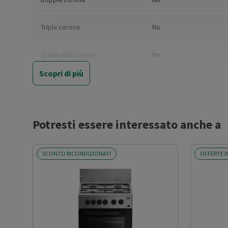
Tripla corona
No
Quadrupla corona
No
Scopri di più
Posizionamento comandi
Frontali
Estetica
Argento
Potresti essere interessato anche a
Valvole di sicurezza
No
SCONTO RICONDIZIONATI
OFFERTE I
Accensione elettronica
Sì
Coperchio
No
Alimentazione forno
Elettrico