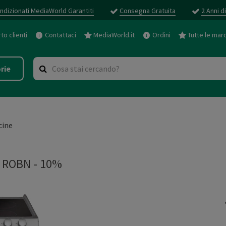
ndizionati MediaWorld Garantiti
Consegna Gratuita
2 Anni d
o clienti
Contattaci
MediaWorld.it
Ordini
Tutte le mar
rie
cine
 ROBN - 10%