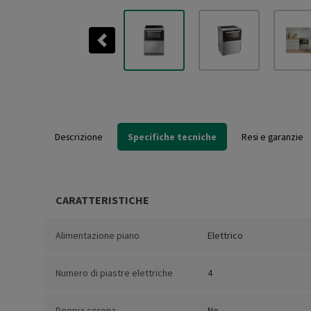
Previous
Descrizione
Specifiche tecniche
Resi e garanzie
CARATTERISTICHE
Alimentazione piano
Elettrico
Numero di piastre elettriche
4
Doppia corona
No