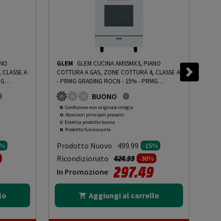
ANO
GLEM
GLEM CUCINA AM55MX3, PIANO
CA
 CLASSE A
COTTURA A GAS, ZONE COTTURA 4, CLASSE A
CAR
MG
- PRMG GRADING ROCN - 15%
-
PRMG
PRO
GRADING ROCN - 15%
RPM
BUONO
CEN
GRA
R
: Confezione non originale integra
R
: 
O
: Accessori principali presenti
O
: 
- 1
C
: Estetica prodotto buona
B
: 
N
: Prodotto funzionante
N
: 
Prodotto Nuovo
Pr
499.99
0%
-15%
to da
Prezzo ridotto da
a
Ricondizionato
Ric
424.99
-30%
297.49
In Promozione
In
lo
Aggiungi al carrello