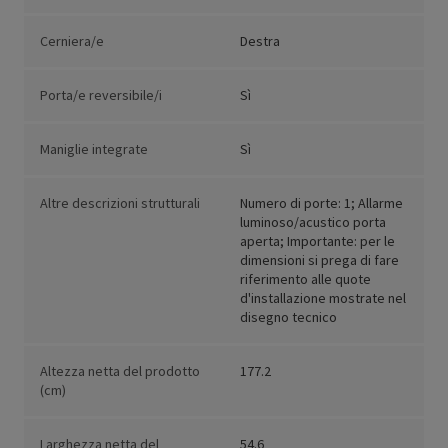
Cerniera/e
Destra
Porta/e reversibile/i
Sì
Maniglie integrate
Sì
Altre descrizioni strutturali
Numero di porte: 1; Allarme
luminoso/acustico porta
aperta; Importante: per le
dimensioni si prega di fare
riferimento alle quote
d'installazione mostrate nel
disegno tecnico
Altezza netta del prodotto
177.2
(cm)
Larghezza netta del
54.6