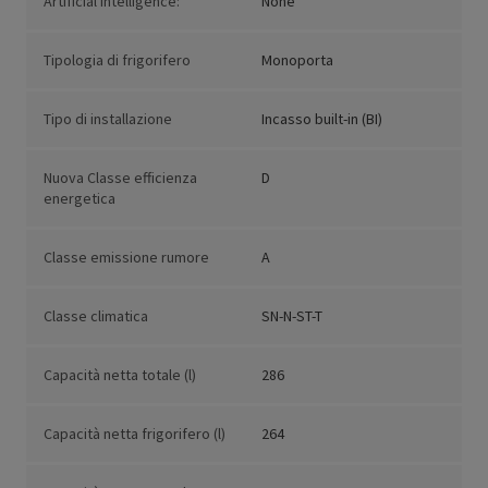
Artificial Intelligence:
None
Tipologia di frigorifero
Monoporta
Tipo di installazione
Incasso built-in (BI)
Nuova Classe efficienza
D
energetica
Classe emissione rumore
A
Classe climatica
SN-N-ST-T
Capacità netta totale (l)
286
Capacità netta frigorifero (l)
264