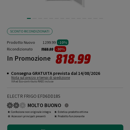
SCONTO RICONDIZIONATI
Prodotto Nuovo
1299.99
-10%
Ricondizionato
Prezzo ridotto da
a
-30%
1169.99
818.99
In Promozione
Consegna GRATUITA prevista dal 14/08/2026
Nota sul prezzo e tempi di spedizione
IVA ed Eco-contributo RAEE incluse
ELECTR FRIGO EFD6DD18S
MOLTO BUONO
R
: Confezione non originale integra
B
: Estetica prodotto ottima
O
: Accessori principali presenti
N
: Prodotto funzionante