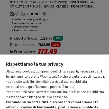
NETTA TOTALE 286 L, RUMOROSITÀ: 29 DB(A), DIMENSIONI: L 54,6
CM A 177,2 CM P 54,9 CM, BIANCO, CLASSE D - PRMG GRADING
ROCN - 15%
-
PRMG GRADING ROCN - 15%
BUONO
R
: Confezione non originale integra
O
: Accessori principali presenti
C
: Estetica prodotto buona
N
: Prodotto funzionante
Prodotto Nuovo
1299.99
-15%
Prezzo ridotto da
a
Ricondizionato
1104.99
-30%
773.49
In Promozione
Aggiungi al carrello
Rispettiamo la tua privacy
Utilizziamo cookies, compresi quelli di terze parti, necessari per il
funzionamento del sito Web (tecnici) o che ci aiutano a ottimizzare il
SCONTO RICONDIZIONATI
nostro sito Web (funzionalità) e a visualizzare pubblicità
personalizzata (profilazione e pubblicità mirata).
Approfitta dello sconto del 30% sul prodotto ricondizionato.
Per poter utilizzare i servizi di funzionalità, profilazione e pubblicità
mirata abbiamo bisogno del tuo consenso.
Cliccando su "Accetta tutti", acconsenti volontariamente
all’uso di cookie di funzionalità, profilazione e pubblicità