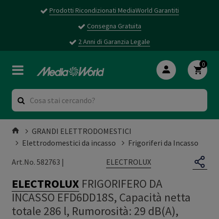
Prodotti Ricondizionati MediaWorld Garantiti
Consegna Gratuita
2 Anni di Garanzia Legale
0
GRANDI ELETTRODOMESTICI
Elettrodomestici da incasso
Frigoriferi da Incasso
ELECTROLUX
Art.No. 582763 |
ELECTROLUX
FRIGORIFERO DA
INCASSO EFD6DD18S, Capacità netta
totale 286 l, Rumorosità: 29 dB(A),