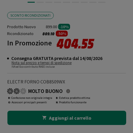
SCONTO RICONDIZIONATI
Prodotto Nuovo
899.00
-10%
Ricondizionato
Prezzo ridotto da
a
-50%
809.10
404.55
In Promozione
Consegna GRATUITA prevista dal 14/08/2026
Nota sul prezzo e tempi di spedizione
IVA ed Eco-contributo RAEE incluse
ELECTR FORNO COB8S09WX
MOLTO BUONO
R
: Confezione non originale integra
B
: Estetica prodotto ottima
O
: Accessori principali presenti
N
: Prodotto funzionante
Aggiungi al carrello