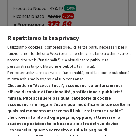
Prodotto Nuovo
488.49
-10%
Prezzo ridotto da
a
Ricondizionato
439.64
-15%
373.69
In Promozione
Rispettiamo la tua privacy
Aggiungi al carrello
Utilizziamo cookies, compresi quelli di terze parti, necessari per il
funzionamento del sito Web (tecnici) o che ci aiutano a ottimizzare il
nostro sito Web (funzionalità) e a visualizzare pubblicità
SCONTO RICONDIZIONATI
personalizzata (profilazione e pubblicità mirata).
Approfitta dello sconto del 15% sul prodotto ricondizionato.
Per poter utilizzare i servizi di funzionalità, profilazione e pubblicità
mirata abbiamo bisogno del tuo consenso.
Cliccando su "Accetta tutti", acconsenti volontariamente
all’uso di cookie di funzionalità, profilazione e pubblicità
mirata. Puoi scegliere per quali categorie di cookie
acconsentire o negare l’uso e puoi modificare le tue scelte in
Condizioni generali di vendita
qualsiasi momento attraverso il link “Preferenze Cookie”
Recedere dal contratto qui
che trovi in fondo ad ogni pagina, oppure, attraverso lo
scudetto posizionato in basso a sinistra del tuo device
Cookie Policy
I consensi su questo sottosito o sulla la pagina di