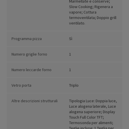
Marmellate e conserve;
Slow Cooking; Rigenera a
vapore; Cottura
termoventilata; Doppio grill
ventilato.
Programma pizza
Sì
Numero griglie forno
1
Numero leccarde forno
1
Vetro porta
Triplo
Altre descrizioni strutturali
Tipologia Luce: Doppia luce,
Luce alogena laterale, Luce
alogena superiore; Display
Touch Full Color TFT;
Termosonda per alimenti;
Teglie incluse: 1 Teglia per