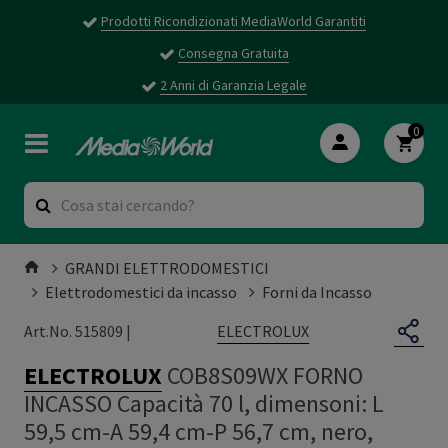
Prodotti Ricondizionati MediaWorld Garantiti
Consegna Gratuita
2 Anni di Garanzia Legale
0
GRANDI ELETTRODOMESTICI
Elettrodomestici da incasso
Forni da Incasso
ELECTROLUX
Art.No. 515809 |
ELECTROLUX
COB8S09WX FORNO
INCASSO Capacità 70 l, dimensoni: L
59,5 cm-A 59,4 cm-P 56,7 cm, nero,