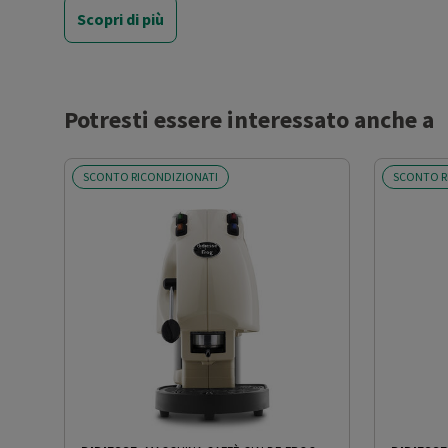
Scopri di più
Dimensione cialde (mm)
44
Numero di tazze
1
Potresti essere interessato anche a
Potenza (W)
650
SCONTO RICONDIZIONATI
SCONTO R
Pressione (bar)
15
Capacità serbatoio acqua (l)
2
Display LCD
No
Regolazione macinatura
No
Espulsione automatica capsule
No