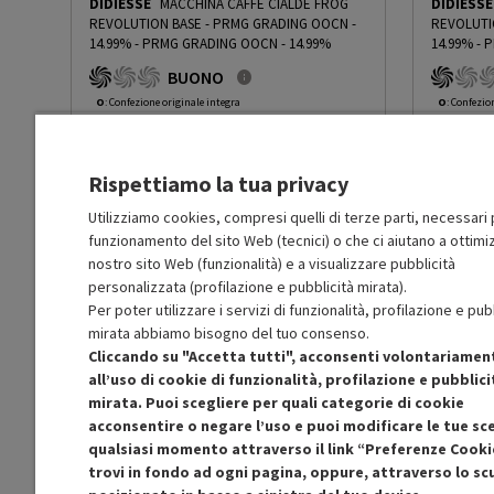
DIDIESSE
MACCHINA CAFFÈ CIALDE FROG
DIDIESSE
Utilizzo cialde
Sì
REVOLUTION BASE - PRMG GRADING OOCN -
REVOLUTI
14.99%
-
PRMG GRADING OOCN - 14.99%
14.99%
-
P
BUONO
Utilizzo capsule
No
O
: Confezione originale integra
O
: Confezio
O
: Accessori principali presenti
O
: Accessor
C
: Estetica prodotto buona
C
: Estetica
Serbatoio acqua removibile
No
N
: Prodotto funzionante
N
: Prodotto
Rispettiamo la tua privacy
Prodotto Nuovo
Prodott
99.49
-14.99%
Macina caffè incorporato
No
Prezzo ridotto da
a
Ricondizionato
Ricondi
84.57
-29.99%
Utilizziamo cookies, compresi quelli di terze parti, necessari p
59.20
funzionamento del sito Web (tecnici) o che ci aiutano a ottimiz
In Promozione
In Prom
Cassetto raccogli fondi
No
nostro sito Web (funzionalità) e a visualizzare pubblicità
personalizzata (profilazione e pubblicità mirata).
Aggiungi al carrello
Per poter utilizzare i servizi di funzionalità, profilazione e pub
Cappuccinatore
No
mirata abbiamo bisogno del tuo consenso.
Cliccando su "Accetta tutti", acconsenti volontariamen
SCONTO RICONDIZIONATI
S
all’uso di cookie di funzionalità, profilazione e pubblici
Pannarello
No
Approfitta dello sconto del 30% sul prodotto
Approfitt
mirata. Puoi scegliere per quali categorie di cookie
ricondizionato.
acconsentire o negare l’uso e puoi modificare le tue sce
Spegnimento automatico:
No
qualsiasi momento attraverso il link “Preferenze Cooki
trovi in fondo ad ogni pagina, oppure, attraverso lo s