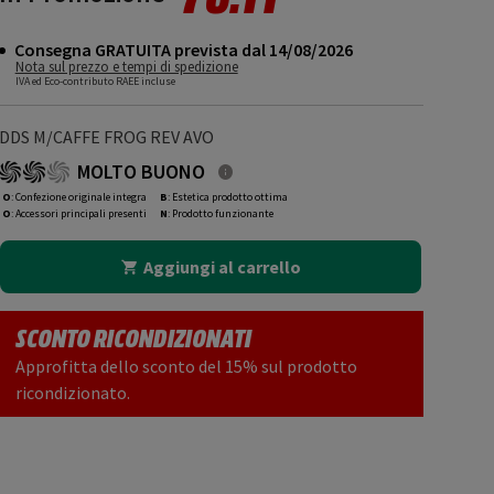
Consegna GRATUITA prevista dal 14/08/2026
Nota sul prezzo e tempi di spedizione
IVA ed Eco-contributo RAEE incluse
DDS M/CAFFE FROG REV AVO
MOLTO BUONO
O
: Confezione originale integra
B
: Estetica prodotto ottima
O
: Accessori principali presenti
N
: Prodotto funzionante
Aggiungi al carrello
SCONTO RICONDIZIONATI
Approfitta dello sconto del 15% sul prodotto
ricondizionato.