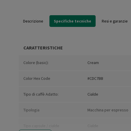
Descrizione
Specifiche tecniche
Resi e garanzie
CARATTERISTICHE
Colore (basic):
Cream
Color Hex Code
#CDC7BB
Tipo di caffè Adatto:
Cialde
Tipologia
Macchina per espresso
Tipo capsule / cialde
Cialde