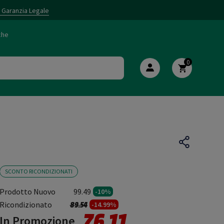
i Garanzia Legale
che
0
SCONTO RICONDIZIONATI
Prodotto Nuovo
99.49
-10%
Prezzo ridotto da
a
Ricondizionato
89.54
-14.99%
76.11
In Promozione