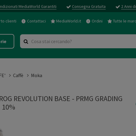
ndizionati MediaWorld Garantiti
Consegna Gratuita
2 Anni d
o clienti
Contattaci
MediaWorld.it
Ordini
Tutte le mar
rie
FE'
Caffè
Moka
FROG REVOLUTION BASE - PRMG GRADING
- 10%