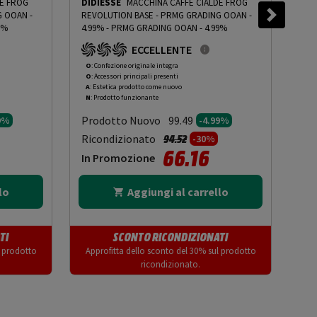
DE FROG
DIDIESSE
MACCHINA CAFFÈ CIALDE FROG
DID
G OOAN -
REVOLUTION BASE - PRMG GRADING OOAN -
REV
9%
4.99%
-
PRMG GRADING OOAN - 4.99%
14.
ECCELLENTE
O
: Confezione originale integra
R
: 
O
: Accessori principali presenti
O
: 
A
: Estetica prodotto come nuovo
C
: 
N
: Prodotto funzionante
N
: 
Prodotto Nuovo
Pr
99.49
9%
-4.99%
to da
Prezzo ridotto da
a
Ricondizionato
Ric
94.52
-30%
66.16
In Promozione
In
lo
Aggiungi al carrello
TI
SCONTO RICONDIZIONATI
l prodotto
Approfitta dello sconto del 30% sul prodotto
App
ricondizionato.