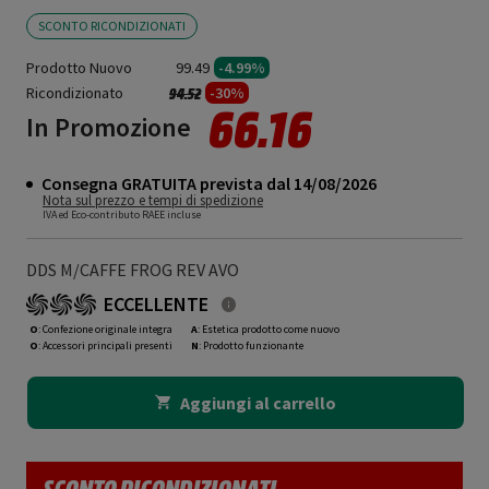
SCONTO RICONDIZIONATI
Prodotto Nuovo
99.49
-4.99%
Ricondizionato
Prezzo ridotto da
a
-30%
94.52
66.16
In Promozione
Consegna GRATUITA prevista dal 14/08/2026
Nota sul prezzo e tempi di spedizione
IVA ed Eco-contributo RAEE incluse
DDS M/CAFFE FROG REV AVO
ECCELLENTE
O
: Confezione originale integra
A
: Estetica prodotto come nuovo
O
: Accessori principali presenti
N
: Prodotto funzionante
Aggiungi al carrello
SCONTO RICONDIZIONATI