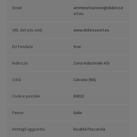
Email
amministrazione@didiesse
srl.eu
URL del sito web
www.didiessesrl.eu
EU Fondata
true
Indirizzo
Zona Industriale ASI
Città
Caivano (NA)
Codice postale
80023
Paese
Italia
Dettagli aggiuntivi
località Pascarola