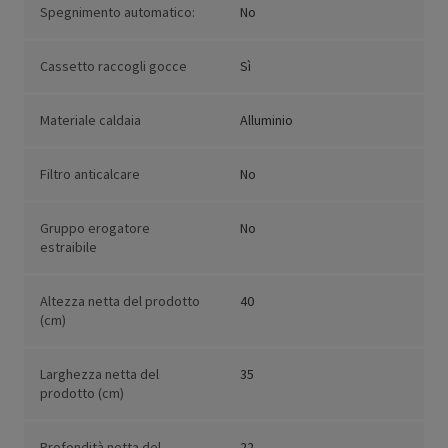
Spegnimento automatico:
No
Cassetto raccogli gocce
Sì
Materiale caldaia
Alluminio
Filtro anticalcare
No
Gruppo erogatore
No
estraibile
Altezza netta del prodotto
40
(cm)
Larghezza netta del
35
prodotto (cm)
Profondità netta del
22