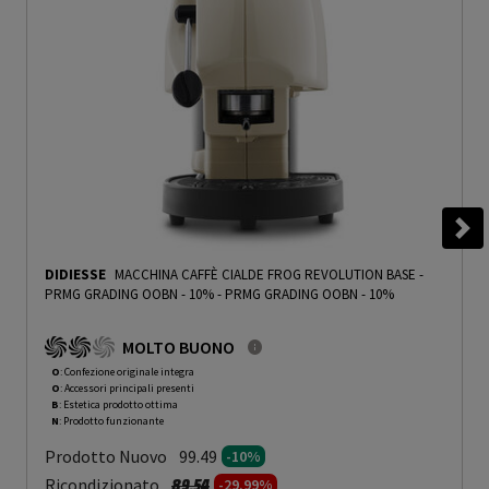
DIDIESSE
MACCHINA CAFFÈ CIALDE FROG REVOLUTION BASE -
PRMG GRADING OOBN - 10%
-
PRMG GRADING OOBN - 10%
MOLTO BUONO
O
: Confezione originale integra
O
: Accessori principali presenti
B
: Estetica prodotto ottima
N
: Prodotto funzionante
Prodotto Nuovo
99.49
-10%
Prezzo ridotto da
a
Ricondizionato
89.54
-29.99%