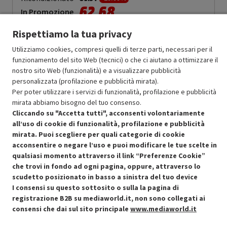
62.68
In Promozione
Rispettiamo la tua privacy
Aggiungi al carrello
Utilizziamo cookies, compresi quelli di terze parti, necessari per il
funzionamento del sito Web (tecnici) o che ci aiutano a ottimizzare il
nostro sito Web (funzionalità) e a visualizzare pubblicità
SCONTO RICONDIZIONATI
personalizzata (profilazione e pubblicità mirata).
Approfitta dello sconto del 30% sul prodotto ricondizionato.
Per poter utilizzare i servizi di funzionalità, profilazione e pubblicità
mirata abbiamo bisogno del tuo consenso.
Cliccando su "Accetta tutti", acconsenti volontariamente
all’uso di cookie di funzionalità, profilazione e pubblicità
mirata. Puoi scegliere per quali categorie di cookie
acconsentire o negare l’uso e puoi modificare le tue scelte in
Condizioni generali di vendita
qualsiasi momento attraverso il link “Preferenze Cookie”
Recedere dal contratto qui
che trovi in fondo ad ogni pagina, oppure, attraverso lo
scudetto posizionato in basso a sinistra del tuo device
Cookie Policy
I consensi su questo sottosito o sulla la pagina di
registrazione B2B su mediaworld.it, non sono collegati ai
Preferenze cookie
consensi che dai sul sito principale
www.mediaworld.it
Informativa privacy