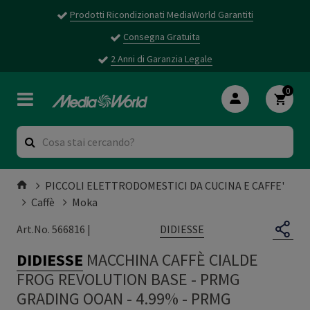
Prodotti Ricondizionati MediaWorld Garantiti
Consegna Gratuita
2 Anni di Garanzia Legale
0
PICCOLI ELETTRODOMESTICI DA CUCINA E CAFFE'
Caffè
Moka
DIDIESSE
Art.No. 566816 |
DIDIESSE
MACCHINA CAFFÈ CIALDE
FROG REVOLUTION BASE - PRMG
GRADING OOAN - 4.99%
-
PRMG