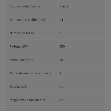
Tipo capsule / cialde
Cialde
Dimensione cialde (mm)
44
Numero di tazze
1
Potenza (W)
650
Pressione (bar)
15
Capacità serbatoio acqua (l)
2
Display LCD
No
Regolazione macinatura
No