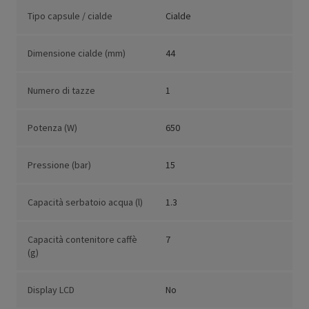
Tipo capsule / cialde
Cialde
Dimensione cialde (mm)
44
Numero di tazze
1
Potenza (W)
650
Pressione (bar)
15
Capacità serbatoio acqua (l)
1.3
Capacità contenitore caffè
7
(g)
Display LCD
No