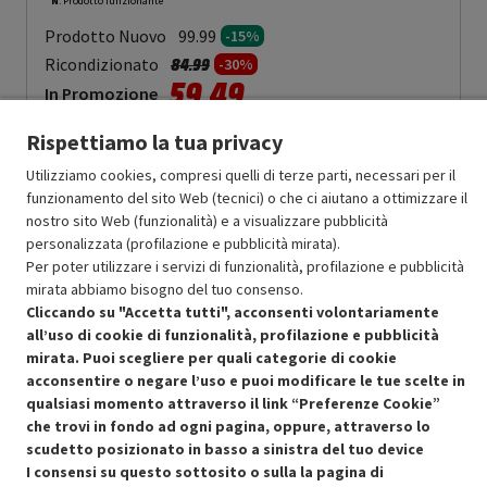
N
: Prodotto funzionante
Prodotto Nuovo
99.99
-15%
Prezzo ridotto da
a
Ricondizionato
84.99
-30%
59.49
In Promozione
Rispettiamo la tua privacy
Aggiungi al carrello
Utilizziamo cookies, compresi quelli di terze parti, necessari per il
funzionamento del sito Web (tecnici) o che ci aiutano a ottimizzare il
nostro sito Web (funzionalità) e a visualizzare pubblicità
SCONTO RICONDIZIONATI
personalizzata (profilazione e pubblicità mirata).
Approfitta dello sconto del 30% sul prodotto ricondizionato.
Per poter utilizzare i servizi di funzionalità, profilazione e pubblicità
mirata abbiamo bisogno del tuo consenso.
Cliccando su "Accetta tutti", acconsenti volontariamente
all’uso di cookie di funzionalità, profilazione e pubblicità
mirata. Puoi scegliere per quali categorie di cookie
acconsentire o negare l’uso e puoi modificare le tue scelte in
Condizioni generali di vendita
qualsiasi momento attraverso il link “Preferenze Cookie”
Recedere dal contratto qui
che trovi in fondo ad ogni pagina, oppure, attraverso lo
scudetto posizionato in basso a sinistra del tuo device
Cookie Policy
I consensi su questo sottosito o sulla la pagina di