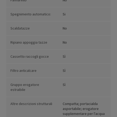
Pannarello
No
Spegnimento automatico:
Si
Scaldatazze
No
Ripiano appoggia tazze
No
Cassetto raccogli gocce
Sì
Filtro anticalcare
Sì
Gruppo erogatore
Sì
estraibile
Altre descrizioni strutturali
Compatta; portacialda
asportabile; erogatore
supplementare per l'acqua