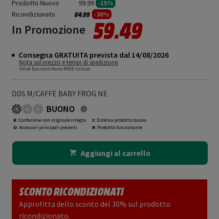
Prodotto Nuovo
99.99
-15%
Ricondizionato
Prezzo ridotto da
a
-30%
84.99
59.49
In Promozione
Consegna GRATUITA prevista dal 14/08/2026
Nota sul prezzo e tempi di spedizione
IVA ed Eco-contributo RAEE incluse
DDS M/CAFFE BABY FROG NE
BUONO
R
: Confezione non originale integra
C
: Estetica prodotto buona
O
: Accessori principali presenti
N
: Prodotto funzionante
Aggiungi al carrello
SCONTO RICONDIZIONATI
Approfitta dello sconto del 30% sul prodotto
ricondizionato.