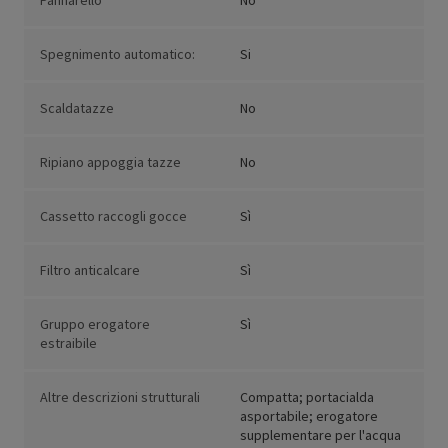
Pannarello
No
Spegnimento automatico:
Si
Scaldatazze
No
Ripiano appoggia tazze
No
Cassetto raccogli gocce
Sì
Filtro anticalcare
Sì
Gruppo erogatore
Sì
estraibile
Altre descrizioni strutturali
Compatta; portacialda
asportabile; erogatore
supplementare per l'acqua