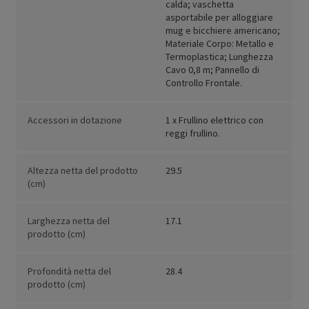
calda; vaschetta
asportabile per alloggiare
mug e bicchiere americano;
Materiale Corpo: Metallo e
Termoplastica; Lunghezza
Cavo 0,8 m; Pannello di
Controllo Frontale.
Accessori in dotazione
1 x Frullino elettrico con
reggi frullino.
Altezza netta del prodotto
29.5
(cm)
Larghezza netta del
17.1
prodotto (cm)
Profondità netta del
28.4
prodotto (cm)