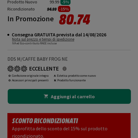
Prodotto Nuovo
99.99
-5%
Ricondizionato
Prezzo ridotto da
a
-15%
94.99
80.74
In Promozione
Consegna GRATUITA prevista dal 14/08/2026
Nota sul prezzo e tempi di spedizione
IVA ed Eco-contributo RAEE incluse
DDS M/CAFFE BABY FROG NE
ECCELLENTE
O
: Confezione originale integra
A
: Estetica prodotto come nuovo
O
: Accessori principali presenti
N
: Prodotto funzionante
Aggiungi al carrello
SCONTO RICONDIZIONATI
Approfitta dello sconto del 15% sul prodotto
ricondizionato.