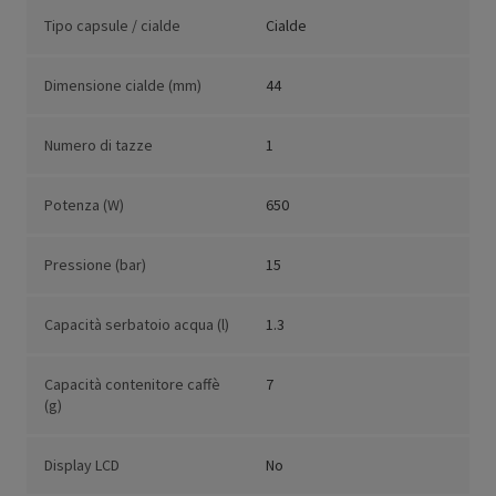
Tipo capsule / cialde
Cialde
Dimensione cialde (mm)
44
Numero di tazze
1
Potenza (W)
650
Pressione (bar)
15
Capacità serbatoio acqua (l)
1.3
Capacità contenitore caffè
7
(g)
Display LCD
No