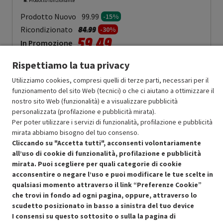
N
: Prodotto funzionante
Prodotto Nuovo
99.99
-15%
Prezzo ridotto da
a
Ricondizionato
84.99
-30%
59.49
In Promozione
Rispettiamo la tua privacy
Aggiungi al carrello
Utilizziamo cookies, compresi quelli di terze parti, necessari per il
funzionamento del sito Web (tecnici) o che ci aiutano a ottimizzare il
nostro sito Web (funzionalità) e a visualizzare pubblicità
SCONTO RICONDIZIONATI
personalizzata (profilazione e pubblicità mirata).
Approfitta dello sconto del 30% sul prodotto ricondizionato.
Per poter utilizzare i servizi di funzionalità, profilazione e pubblicità
mirata abbiamo bisogno del tuo consenso.
Cliccando su "Accetta tutti", acconsenti volontariamente
all’uso di cookie di funzionalità, profilazione e pubblicità
mirata. Puoi scegliere per quali categorie di cookie
acconsentire o negare l’uso e puoi modificare le tue scelte in
Condizioni generali di vendita
qualsiasi momento attraverso il link “Preferenze Cookie”
Recedere dal contratto qui
che trovi in fondo ad ogni pagina, oppure, attraverso lo
scudetto posizionato in basso a sinistra del tuo device
Cookie Policy
I consensi su questo sottosito o sulla la pagina di