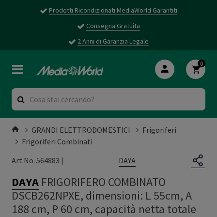
Prodotti Ricondizionati MediaWorld Garantiti
Consegna Gratuita
2 Anni di Garanzia Legale
0
GRANDI ELETTRODOMESTICI
Frigoriferi
Frigoriferi Combinati
DAYA
Art.No. 564883 |
DAYA
FRIGORIFERO COMBINATO
DSCB262NPXE, dimensioni: L 55cm, A
188 cm, P 60 cm, capacità netta totale