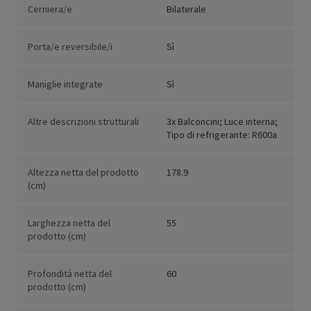
Cerniera/e
Bilaterale
Porta/e reversibile/i
Sì
Maniglie integrate
Sì
Altre descrizioni strutturali
3x Balconcini; Luce interna;
Tipo di refrigerante: R600a
Altezza netta del prodotto
178.9
(cm)
Larghezza netta del
55
prodotto (cm)
Profondità netta del
60
prodotto (cm)