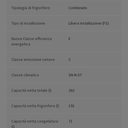
Tipologia di frigorifero
Combinato
Tipo di installazione
Libera installazione (FS)
Nuova Classe efficienza
E
energetica
Classe emissione rumore
C
Classe climatica
SN-N-ST
Capacità netta totale (l)
262
Capacità netta frigorifero (l)
191
Capacità netta congelatore
71
(l)