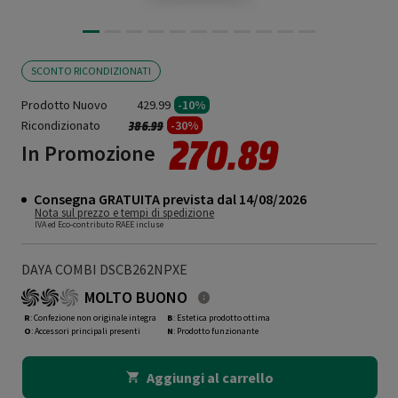
SCONTO RICONDIZIONATI
Prodotto Nuovo
429.99
-10%
Ricondizionato
Prezzo ridotto da
a
-30%
386.99
270.89
In Promozione
Consegna GRATUITA prevista dal 14/08/2026
Nota sul prezzo e tempi di spedizione
IVA ed Eco-contributo RAEE incluse
DAYA COMBI DSCB262NPXE
MOLTO BUONO
R
: Confezione non originale integra
B
: Estetica prodotto ottima
O
: Accessori principali presenti
N
: Prodotto funzionante
Aggiungi al carrello