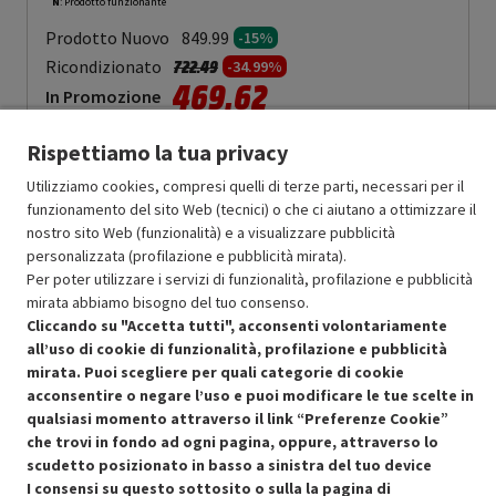
N
: Prodotto funzionante
Prodotto Nuovo
849.99
-15%
Prezzo ridotto da
a
Ricondizionato
722.49
-34.99%
469.62
In Promozione
Rispettiamo la tua privacy
Aggiungi al carrello
Utilizziamo cookies, compresi quelli di terze parti, necessari per il
funzionamento del sito Web (tecnici) o che ci aiutano a ottimizzare il
nostro sito Web (funzionalità) e a visualizzare pubblicità
OFFERTE IMPERDIBILI
personalizzata (profilazione e pubblicità mirata).
Risparmio garantito rispetto al corrispondente prodotto nuovo.
Per poter utilizzare i servizi di funzionalità, profilazione e pubblicità
mirata abbiamo bisogno del tuo consenso.
Cliccando su "Accetta tutti", acconsenti volontariamente
all’uso di cookie di funzionalità, profilazione e pubblicità
mirata. Puoi scegliere per quali categorie di cookie
acconsentire o negare l’uso e puoi modificare le tue scelte in
Condizioni generali di vendita
qualsiasi momento attraverso il link “Preferenze Cookie”
Recedere dal contratto qui
che trovi in fondo ad ogni pagina, oppure, attraverso lo
Cookie Policy
scudetto posizionato in basso a sinistra del tuo device
I consensi su questo sottosito o sulla la pagina di