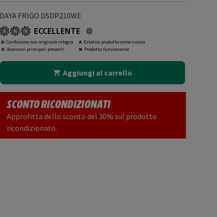
DAYA FRIGO DSDP210WE
ECCELLENTE
R
: Confezione non originale integra
A
: Estetica prodotto come nuovo
O
: Accessori principali presenti
N
: Prodotto funzionante
Aggiungi al carrello
SCONTO RICONDIZIONATI
Approfitta dello sconto del 30% sul prodotto
ricondizionato.