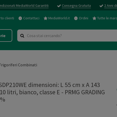
ndizionati MediaWorld Garantiti
Consegna Gratuita
2 Anni d
o clienti
Contattaci
MediaWorld.it
Ordini
Tutte le mar
rie
Frigoriferi Combinati
DP210WE dimensioni: L 55 cm x A 143
10 litri, bianco, classe E - PRMG GRADING
5%