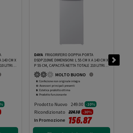
A
DAYA
FRIGORIFERO DOPPIA PORTA
DAY
A 143 CM X
DSDP210WE DIMENSIONI: L 55 CM X A 143 CM X
DSD
0 LITRI,
P 55 CM, CAPACITÀ NETTA TOTALE 210 LITRI,
P 5
 ROBN -
BIANCO, CLASSE E - PRMG GRADING ROBN -
BIA
MOLTO BUONO
10%
-
PRMG GRADING ROBN - 10%
10%
R
: Confezione non originale integra
R
: 
O
: Accessori principali presenti
O
: 
B
: Estetica prodotto ottima
B
: 
N
: Prodotto funzionante
N
: 
Prodotto Nuovo
Pr
249.00
0%
-10%
to da
Prezzo ridotto da
a
Ricondizionato
Ric
224.10
-30%
156.87
In Promozione
In