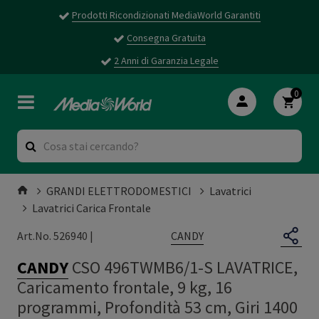
Prodotti Ricondizionati MediaWorld Garantiti
Consegna Gratuita
2 Anni di Garanzia Legale
0
GRANDI ELETTRODOMESTICI
Lavatrici
Lavatrici Carica Frontale
CANDY
Art.No. 526940 |
CANDY
CSO 496TWMB6/1-S LAVATRICE,
Caricamento frontale, 9 kg, 16
programmi, Profondità 53 cm, Giri 1400