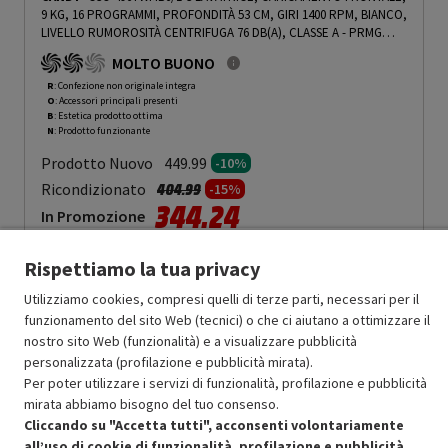
9 KG, 16 PROGRAMMI, PROFONDITÀ 53 CM, GIRI 1400 RPM, BIANCO,
LIVELLO RUMOROSITÀ CENTRIFUGA 76 DB(A), CLASSE A - PRMG
GRADING ROBN - 10%
-
PRMG GRADING ROBN - 10%
MOLTO BUONO
R
: Confezione non originale integra
O
: Accessori principali presenti
B
: Estetica prodotto ottima
N
: Prodotto funzionante
Prodotto Nuovo
449.99
-10%
Prezzo ridotto da
a
Ricondizionato
404.99
-15%
344.24
In Promozione
Aggiungi al carrello
Rispettiamo la tua privacy
Utilizziamo cookies, compresi quelli di terze parti, necessari per il
funzionamento del sito Web (tecnici) o che ci aiutano a ottimizzare il
OFFERTE IMPERDIBILI
nostro sito Web (funzionalità) e a visualizzare pubblicità
personalizzata (profilazione e pubblicità mirata).
Risparmio garantito rispetto al corrispondente prodotto nuovo.
Per poter utilizzare i servizi di funzionalità, profilazione e pubblicità
mirata abbiamo bisogno del tuo consenso.
Cliccando su "Accetta tutti", acconsenti volontariamente
all’uso di cookie di funzionalità, profilazione e pubblicità