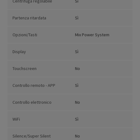
Centrifuga regolabile
Sì
Partenza ritardata
Sì
Opzioni/Tasti
Mix Power System
Display
Sì
Touchscreen
No
Controllo remoto - APP
Sì
Controllo elettronico
No
WiFi
Sì
Silence/Super Silent
No