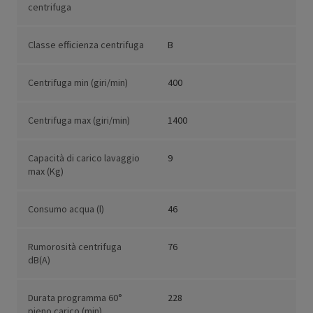
centrifuga
Classe efficienza centrifuga
B
Centrifuga min (giri/min)
400
Centrifuga max (giri/min)
1400
Capacità di carico lavaggio
9
max (Kg)
Consumo acqua (l)
46
Rumorosità centrifuga
76
dB(A)
Durata programma 60°
228
pieno carico (min)