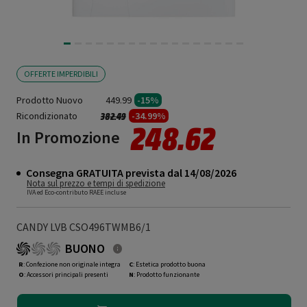
OFFERTE IMPERDIBILI
Prodotto Nuovo
449.99
-15%
Ricondizionato
Prezzo ridotto da
a
-34.99%
382.49
248.62
In Promozione
Consegna GRATUITA prevista dal 14/08/2026
Nota sul prezzo e tempi di spedizione
IVA ed Eco-contributo RAEE incluse
CANDY LVB CSO496TWMB6/1
BUONO
R
: Confezione non originale integra
C
: Estetica prodotto buona
O
: Accessori principali presenti
N
: Prodotto funzionante