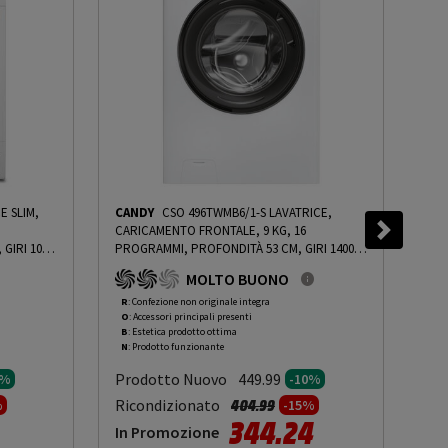
E SLIM,
CANDY
CSO 496TWMB6/1-S LAVATRICE,
LG
CARICAMENTO FRONTALE, 9 KG, 16
CAR
GIRI 1000
PROGRAMMI, PROFONDITÀ 53 CM, GIRI 1400
PRO
À
RPM, BIANCO, LIVELLO RUMOROSITÀ
RPM
MOLTO BUONO
PRMG
CENTRIFUGA 76 DB(A), CLASSE A - PRMG
CEN
ING ROCN
GRADING ROBN - 10%
-
PRMG GRADING ROBN
GRA
R
: Confezione non originale integra
R
: 
O
: Accessori principali presenti
O
: 
- 10%
ROB
B
: Estetica prodotto ottima
B
: 
N
: Prodotto funzionante
N
: 
Prodotto Nuovo
Pr
449.99
5%
-10%
to da
Prezzo ridotto da
a
Ricondizionato
Ric
404.99
%
-15%
344.24
In Promozione
In