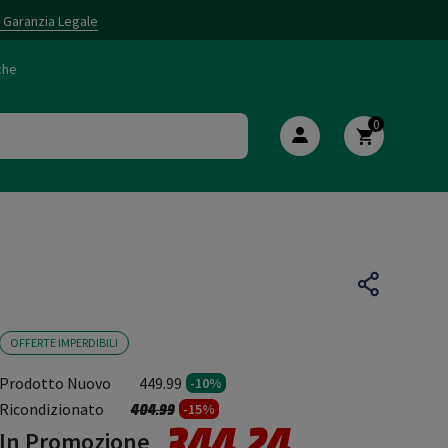
i Garanzia Legale
che
0
OFFERTE IMPERDIBILI
Prodotto Nuovo
449.99
-10%
Prezzo ridotto da
a
Ricondizionato
404.99
-15%
344.24
In Promozione