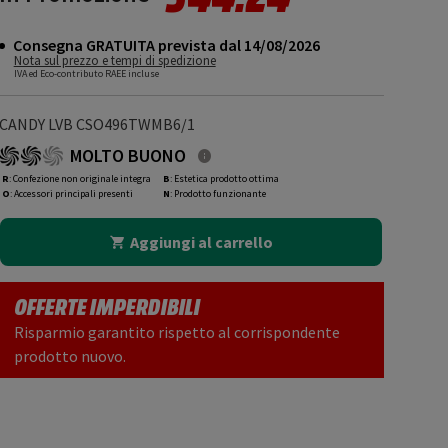
Consegna GRATUITA prevista dal 14/08/2026
Nota sul prezzo e tempi di spedizione
IVA ed Eco-contributo RAEE incluse
CANDY LVB CSO496TWMB6/1
MOLTO BUONO
R
: Confezione non originale integra
B
: Estetica prodotto ottima
O
: Accessori principali presenti
N
: Prodotto funzionante
Aggiungi al carrello
OFFERTE IMPERDIBILI
Risparmio garantito rispetto al corrispondente
prodotto nuovo.