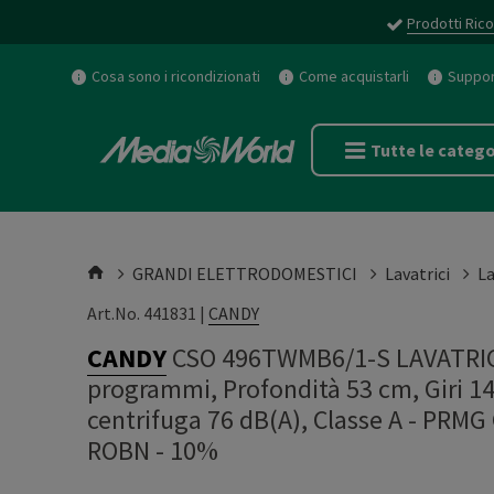
Prodotti Rico
Cosa sono i ricondizionati
Come acquistarli
Support
Tutte le catego
GRANDI ELETTRODOMESTICI
Lavatrici
La
Art.No. 441831 |
CANDY
CANDY
CSO 496TWMB6/1-S LAVATRICE,
programmi, Profondità 53 cm, Giri 14
centrifuga 76 dB(A), Classe A - PR
ROBN - 10%