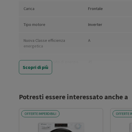
Carica
Frontale
Tipo motore
Inverter
Nuova Classe efficienza
A
energetica
Consumo ponderato di energia
45
Scopri di più
per 100 cicli (kWh)
Capacità nominale del
9
programma eco 40°-60° (kg)
Potresti essere interessato anche a
Durata del programma Eco 40-
3.48
60 alla capacità nominale
OFFERTE IMPERDIBILI
OFFERTE I
(ore,min)