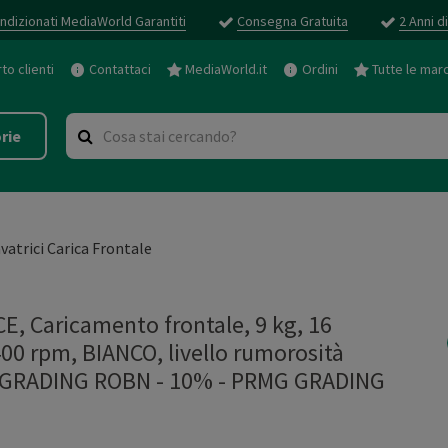
ndizionati MediaWorld Garantiti
Consegna Gratuita
2 Anni d
o clienti
Contattaci
MediaWorld.it
Ordini
Tutte le mar
rie
vatrici Carica Frontale
 Caricamento frontale, 9 kg, 16
00 rpm, BIANCO, livello rumorosità
MG GRADING ROBN - 10%
-
PRMG GRADING