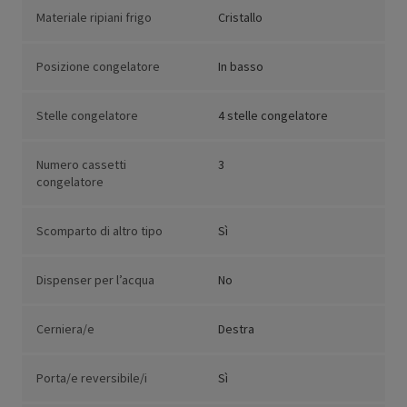
Materiale ripiani frigo
Cristallo
Posizione congelatore
In basso
Stelle congelatore
4 stelle congelatore
Numero cassetti
3
congelatore
Scomparto di altro tipo
Sì
Dispenser per l’acqua
No
Cerniera/e
Destra
Porta/e reversibile/i
Sì