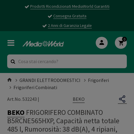
Prodotti Ricondizionati MediaWorld Garantiti
Consegna Gratuita
2 Anni di Garanzia Legale
0
GRANDI ELETTRODOMESTICI
Frigoriferi
Frigoriferi Combinati
BEKO
Art.No. 532243 |
BEKO
FRIGORIFERO COMBINATO
B5RCNE565HXP, Capacità netta totale
485 l, Rumorosità: 38 dB(A), 4 ripiani,