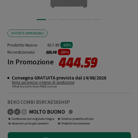
OFFERTE IMPERDIBILI
Prodotto Nuovo
617.49
-10%
Ricondizionato
Prezzo ridotto da
a
-20%
555.74
444.59
In Promozione
Consegna GRATUITA prevista dal 14/08/2026
Nota sul prezzo e tempi di spedizione
IVA ed Eco-contributo RAEE incluse
BEKO COMBI B5RCNE565HXP
MOLTO BUONO
R
: Confezione non originale integra
B
: Estetica prodotto ottima
O
: Accessori principali presenti
N
: Prodotto funzionante