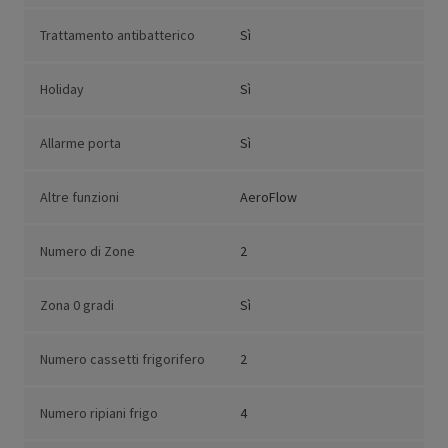
Trattamento antibatterico
Sì
Holiday
Sì
Allarme porta
Sì
Altre funzioni
AeroFlow
Numero di Zone
2
Zona 0 gradi
Sì
Numero cassetti frigorifero
2
Numero ripiani frigo
4