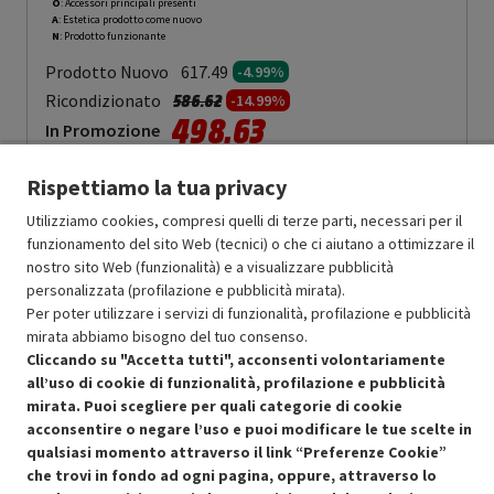
O
: Accessori principali presenti
A
: Estetica prodotto come nuovo
N
: Prodotto funzionante
Prodotto Nuovo
617.49
-4.99%
Prezzo ridotto da
a
Ricondizionato
586.62
-14.99%
498.63
In Promozione
Aggiungi al carrello
Rispettiamo la tua privacy
Utilizziamo cookies, compresi quelli di terze parti, necessari per il
funzionamento del sito Web (tecnici) o che ci aiutano a ottimizzare il
nostro sito Web (funzionalità) e a visualizzare pubblicità
SCONTO RICONDIZIONATI
personalizzata (profilazione e pubblicità mirata).
Approfitta dello sconto del 15% sul prodotto ricondizionato.
Per poter utilizzare i servizi di funzionalità, profilazione e pubblicità
mirata abbiamo bisogno del tuo consenso.
Cliccando su "Accetta tutti", acconsenti volontariamente
all’uso di cookie di funzionalità, profilazione e pubblicità
mirata. Puoi scegliere per quali categorie di cookie
acconsentire o negare l’uso e puoi modificare le tue scelte in
Condizioni generali di vendita
Recedere dal contratto qui
qualsiasi momento attraverso il link “Preferenze Cookie”
che trovi in fondo ad ogni pagina, oppure, attraverso lo