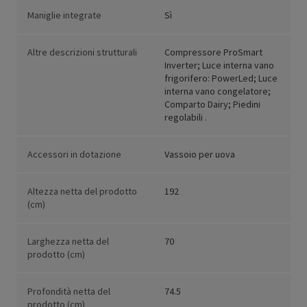
Maniglie integrate
Sì
Altre descrizioni strutturali
Compressore ProSmart
Inverter; Luce interna vano
frigorifero: PowerLed; Luce
interna vano congelatore;
Comparto Dairy; Piedini
regolabili .
Accessori in dotazione
Vassoio per uova
Altezza netta del prodotto
192
(cm)
Larghezza netta del
70
prodotto (cm)
Profondità netta del
74.5
prodotto (cm)