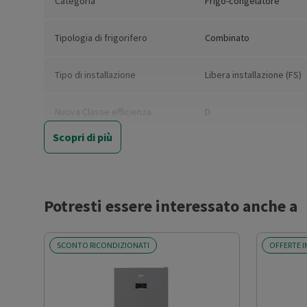
Categoria
Frigo-congelatore
Tipologia di frigorifero
Combinato
Tipo di installazione
Libera installazione (FS)
Nuova Classe efficienza
D
energetica
Scopri di più
Classe emissione rumore
C
Classe climatica
SN-T
Potresti essere interessato anche a
Capacità netta totale (l)
485
SCONTO RICONDIZIONATI
OFFERTE I
Capacità netta frigorifero (l)
337