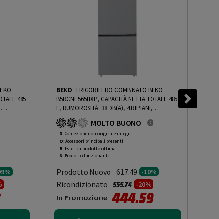
BEKO
BEKO
FRIGORIFERO COMBINATO BEKO
BE
OTALE 485
B5RCNE565HXP, CAPACITÀ NETTA TOTALE 485
B5R
,
L, RUMOROSITÀ: 38 DB(A), 4 RIPIANI,
L, R
5 CM, INOX
DIMENSIONI: L 70 CM A 192 CM P 74,5 CM, INOX
DIME
MOLTO BUONO
DING ROAN - 5%
LOOK, CLASSE D - PRMG GRADING ROBN -
LOO
10%
-
PRMG GRADING ROBN - 10%
10%
R
: Confezione non originale integra
R
: 
O
: Accessori principali presenti
O
: 
B
: Estetica prodotto ottima
B
: 
N
: Prodotto funzionante
N
: 
Prodotto Nuovo
Pr
617.49
.99%
-10%
to da
Prezzo ridotto da
a
Ricondizionato
Ric
555.74
%
-20%
3
444.59
In Promozione
In