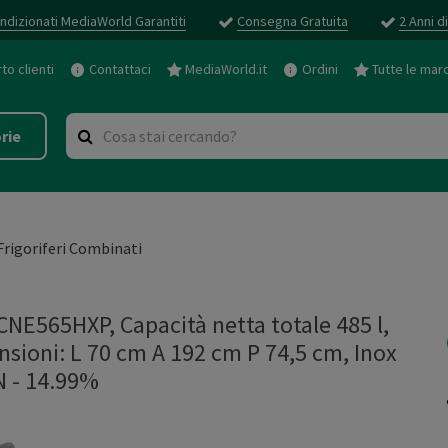
ndizionati MediaWorld Garantiti
Consegna Gratuita
2 Anni d
o clienti
Contattaci
MediaWorld.it
Ordini
Tutte le mar
rie
Frigoriferi Combinati
565HXP, Capacità netta totale 485 l,
nsioni: L 70 cm A 192 cm P 74,5 cm, Inox
 - 14.99%