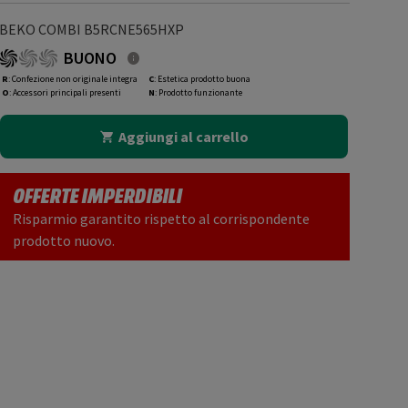
BEKO COMBI B5RCNE565HXP
BUONO
R
: Confezione non originale integra
C
: Estetica prodotto buona
O
: Accessori principali presenti
N
: Prodotto funzionante
Aggiungi al carrello
OFFERTE IMPERDIBILI
Risparmio garantito rispetto al corrispondente
prodotto nuovo.