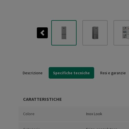
Previous
Descrizione
Specifiche tecniche
Resi e garanzie
CARATTERISTICHE
Colore
Inox Look