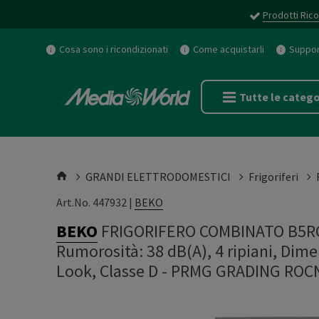
Prodotti Rico
Cosa sono i ricondizionati
Come acquistarli
Support
Tutte le catego
GRANDI ELETTRODOMESTICI
Frigoriferi
Art.No. 447932 |
BEKO
BEKO
FRIGORIFERO COMBINATO B5RCNE
Rumorosità: 38 dB(A), 4 ripiani, Dime
Look, Classe D
-
PRMG GRADING ROCN