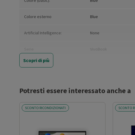
Colore (basic):
Blue
Colore esterno
Blue
Artificial Intelligence:
None
Serie
VivoBook
Scopri di più
Tipologia
Notebook
Convertibile
No
Potresti essere interessato anche a
Marca del processore
Intel
SCONTO RICONDIZIONATI
SCONTO R
Modello Processore:
Core 5
Sigla Processore
120U