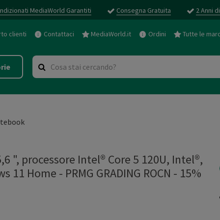
ndizionati MediaWorld Garantiti
Consegna Gratuita
2 Anni d
o clienti
Contattaci
MediaWorld.it
Ordini
Tutte le mar
rie
tebook
", processore Intel® Core 5 120U, Intel®,
ows 11 Home - PRMG GRADING ROCN - 15%