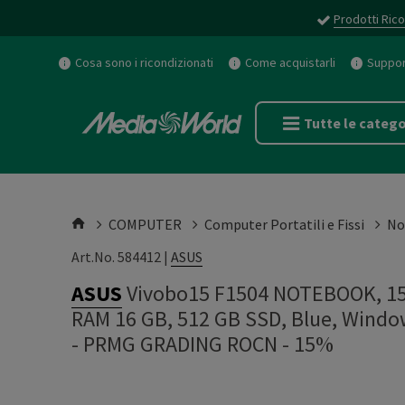
Prodotti Rico
Cosa sono i ricondizionati
Come acquistarli
Support
Tutte le catego
COMPUTER
Computer Portatili e Fissi
No
Art.No. 584412 |
ASUS
ASUS
Vivobo15 F1504 NOTEBOOK, 15,6 
RAM 16 GB, 512 GB SSD, Blue, Wind
-
PRMG GRADING ROCN - 15%