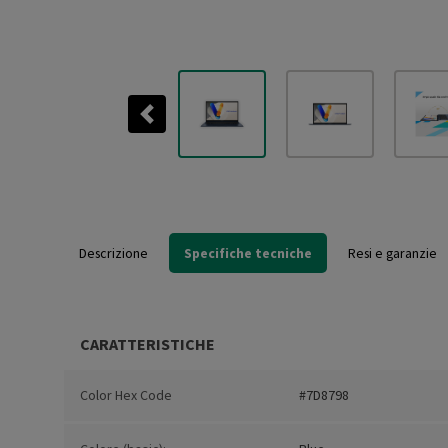
Previous
Descrizione
Specifiche tecniche
Resi e garanzie
CARATTERISTICHE
Color Hex Code
#7D8798