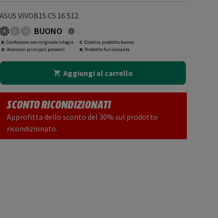
ASUS VIVOB15 C5 16 512
BUONO
R
: Confezione non originale integra
C
: Estetica prodotto buona
O
: Accessori principali presenti
N
: Prodotto funzionante
Aggiungi al carrello
SCONTO RICONDIZIONATI
Approfitta dello sconto del 30% sul prodotto
ricondizionato.