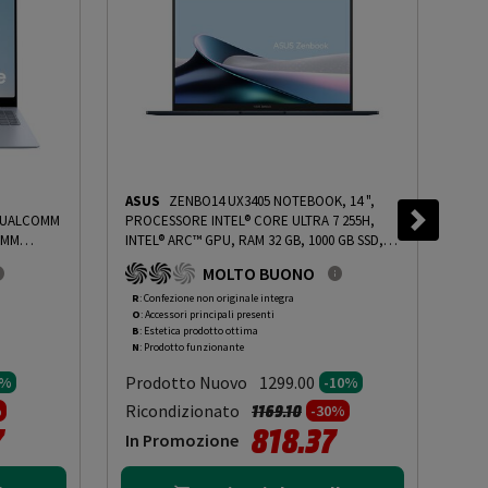
ASUS
ZENBO14 UX3405 NOTEBOOK, 14 ",
AS
 QUALCOMM
PROCESSORE INTEL® CORE ULTRA 7 255H,
GAMI
OMM
INTEL® ARC™ GPU, RAM 32 GB, 1000 GB SSD,
TEM
 16 GB,
BLUE, WINDOWS 11 HOME - PRMG GRADING
200
MOLTO BUONO
S 11 HOME
ROBN - 10%
-
PRMG GRADING ROBN - 10%
GRA
MG
R
: Confezione non originale integra
O
: 
O
: Accessori principali presenti
O
: 
B
: Estetica prodotto ottima
C
: 
N
: Prodotto funzionante
N
: 
Prodotto Nuovo
Pr
1299.00
0%
-10%
to da
Prezzo ridotto da
a
Ricondizionato
Ric
1169.10
%
-30%
7
818.37
In Promozione
In