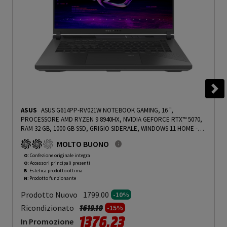
ASUS
ASUS G614PP-RV021W NOTEBOOK GAMING, 16 ",
PROCESSORE AMD RYZEN 9 8940HX, NVIDIA GEFORCE RTX™ 5070,
RAM 32 GB, 1000 GB SSD, GRIGIO SIDERALE, WINDOWS 11 HOME -
PRMG GRADING OOBN - 10%
-
PRMG GRADING OOBN - 10%
MOLTO BUONO
O
: Confezione originale integra
O
: Accessori principali presenti
B
: Estetica prodotto ottima
N
: Prodotto funzionante
Prodotto Nuovo
1799.00
-10%
Prezzo ridotto da
a
Ricondizionato
1619.10
-15%
1376.23
In Promozione