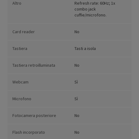
Altro
Refresh rate: 60Hz; 1x
combo jack
cuffie/microfono.
Card reader
No
Tastiera
Tasti a isola
Tastiera retroilluminata
No
Webcam
Sì
Microfono
Sì
Fotocamera posteriore
No
Flash incorporato
No