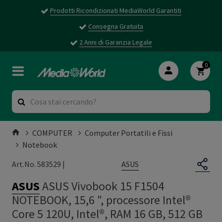
Prodotti Ricondizionati MediaWorld Garantiti
Consegna Gratuita
2 Anni di Garanzia Legale
0
COMPUTER
Computer Portatili e Fissi
Notebook
ASUS
Art.No. 583529 |
ASUS
ASUS Vivobook 15 F1504
NOTEBOOK, 15,6 ", processore Intel®
Core 5 120U, Intel®, RAM 16 GB, 512 GB