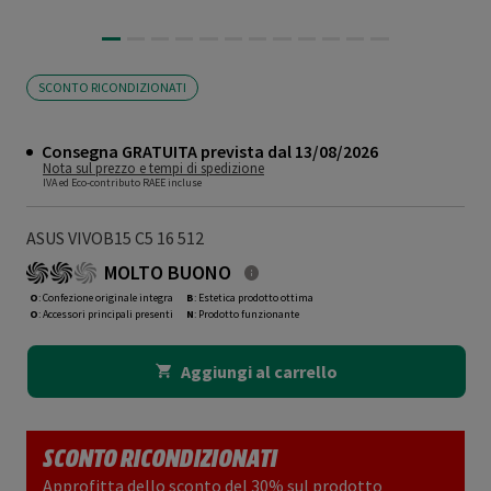
SCONTO RICONDIZIONATI
Consegna GRATUITA prevista dal 13/08/2026
Nota sul prezzo e tempi di spedizione
IVA ed Eco-contributo RAEE incluse
ASUS VIVOB15 C5 16 512
MOLTO BUONO
O
: Confezione originale integra
B
: Estetica prodotto ottima
O
: Accessori principali presenti
N
: Prodotto funzionante
Aggiungi al carrello
SCONTO RICONDIZIONATI
Approfitta dello sconto del 30% sul prodotto