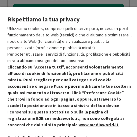
Aggiungi al carrello
Rispettiamo la tua privacy
Utilizziamo cookies, compresi quelli di terze parti, necessari per il
SCONTO RICONDIZIONATI
funzionamento del sito Web (tecnici) o che ci aiutano a ottimizzare il
nostro sito Web (funzionalità) e a visualizzare pubblicità
Approfitta dello sconto del 15% sul prodotto ricondizionato.
personalizzata (profilazione e pubblicità mirata).
Per poter utilizzare i servizi di funzionalità, profilazione e pubblicità
mirata abbiamo bisogno del tuo consenso.
Cliccando su "Accetta tutti", acconsenti volontariamente
all’uso di cookie di funzionalità, profilazione e pubblicità
mirata. Puoi scegliere per quali categorie di cookie
Condizioni generali di vendita
Recedere dal contratto qui
acconsentire o negare l’uso e puoi modificare le tue scelte in
qualsiasi momento attraverso il link “Preferenze Cookie”
Cookie Policy
che trovi in fondo ad ogni pagina, oppure, attraverso lo
scudetto posizionato in basso a sinistra del tuo device
I consensi su questo sottosito o sulla la pagina di
Preferenze cookie
registrazione B2B su mediaworld.it, non sono collegati ai
consensi che dai sul sito principale
www.mediaworld.it
Informativa privacy