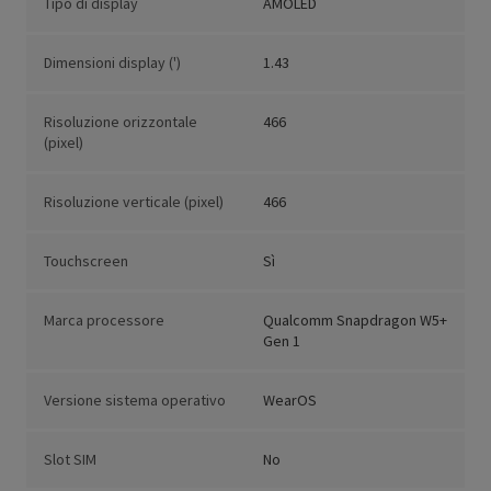
Tipo di display
AMOLED
Dimensioni display (')
1.43
Risoluzione orizzontale
466
(pixel)
Risoluzione verticale (pixel)
466
Touchscreen
Sì
Marca processore
Qualcomm Snapdragon W5+
Gen 1
Versione sistema operativo
WearOS
Slot SIM
No