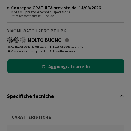
Consegna GRATUITA prevista dal 14/08/2026
Nota sul prezzo e tempi di spedizione
IVA ed Eco-contributo RAEE incluse
XIAOMI WATCH 2PRO BTH BK
MOLTO BUONO
O
: Confezione originale integra
B
: Estetica prodotto ottima
O
: Accessori principali presenti
N
: Prodotto funzionante
Aggiungi al carrello
Specifiche tecniche
CARATTERISTICHE