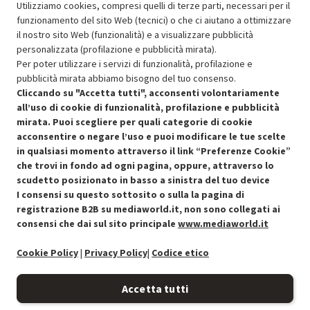
Prezzo ridotto da
a
Ricondizionato
152.99
-30%
Utilizziamo cookies, compresi quelli di terze parti, necessari per il
107.09
funzionamento del sito Web (tecnici) o che ci aiutano a ottimizzare
In Promozione
il nostro sito Web (funzionalità) e a visualizzare pubblicità
personalizzata (profilazione e pubblicità mirata).
Aggiungi al carrello
Per poter utilizzare i servizi di funzionalità, profilazione e
pubblicità mirata abbiamo bisogno del tuo consenso.
Cliccando su "Accetta tutti", acconsenti volontariamente
all’uso di cookie di funzionalità, profilazione e pubblicità
SCONTO RICONDIZIONATI
mirata. Puoi scegliere per quali categorie di cookie
Approfitta dello sconto del 30% sul prodotto ricondizionato.
acconsentire o negare l’uso e puoi modificare le tue scelte
in qualsiasi momento attraverso il link “Preferenze Cookie”
che trovi in fondo ad ogni pagina, oppure, attraverso lo
scudetto posizionato in basso a sinistra del tuo device
I consensi su questo sottosito o sulla la pagina di
Condizioni generali di vendita
Recedere dal contratto qui
registrazione B2B su mediaworld.it, non sono collegati ai
consensi che dai sul sito principale
www.mediaworld.it
Cookie Policy
Cookie Policy
|
Privacy Policy
|
Codice etico
Preferenze cookie
Accetta tutti
Informativa privacy