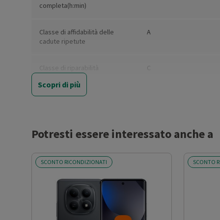
completa(h:min)
Classe di affidabilità delle
A
cadute ripetute
Classe di riparabilità
C
Scopri di più
Durata della batteria in cicli
1000
Protezione da polvere e acqua
IP65
Potresti essere interessato anche a
Artificial Intelligence:
Full AI
SCONTO RICONDIZIONATI
SCONTO R
Color Hex Code
#3D4045
Colore
Black