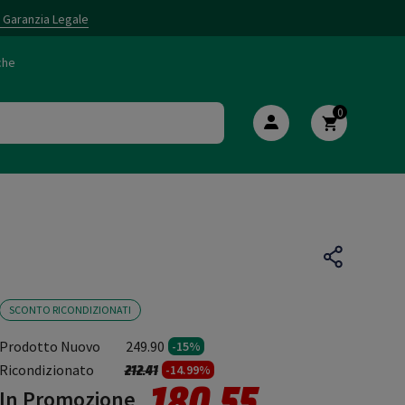
i Garanzia Legale
che
0
SCONTO RICONDIZIONATI
Prodotto Nuovo
249.90
-15%
Prezzo ridotto da
a
Ricondizionato
212.41
-14.99%
180.55
In Promozione