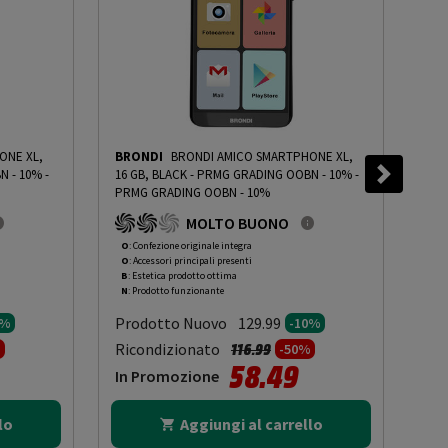
ONE XL,
BRONDI
BRONDI AMICO SMARTPHONE XL,
XIA
N - 10%
-
16 GB, BLACK - PRMG GRADING OOBN - 10%
-
HD,
PRMG GRADING OOBN - 10%
MET
PRM
MOLTO BUONO
OOB
O
: Confezione originale integra
O
: 
O
: Accessori principali presenti
O
: 
B
: Estetica prodotto ottima
B
: 
N
: Prodotto funzionante
N
: 
Prodotto Nuovo
Pr
129.99
0%
-10%
to da
Prezzo ridotto da
a
Ricondizionato
Ric
116.99
%
-50%
58.49
In Promozione
In
lo
Aggiungi al carrello