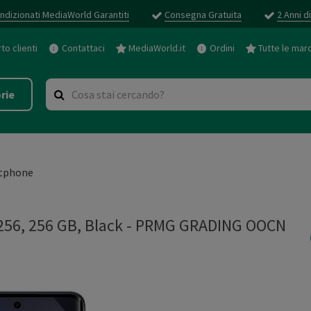
ndizionati MediaWorld Garantiti
Consegna Gratuita
2 Anni d
o clienti
Contattaci
MediaWorld.it
Ordini
Tutte le mar
rie
tphone
256, 256 GB, Black - PRMG GRADING OOCN