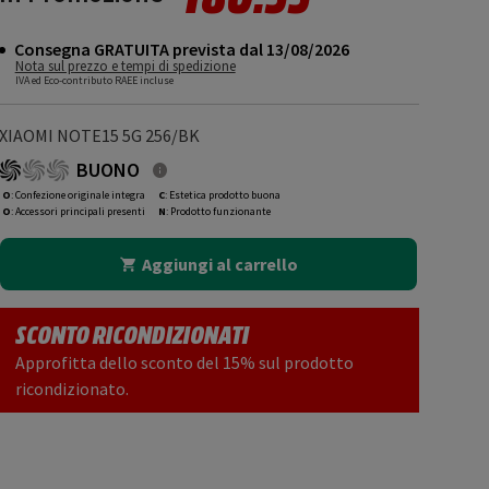
Consegna GRATUITA prevista dal 13/08/2026
Nota sul prezzo e tempi di spedizione
IVA ed Eco-contributo RAEE incluse
XIAOMI NOTE15 5G 256/BK
BUONO
O
: Confezione originale integra
C
: Estetica prodotto buona
O
: Accessori principali presenti
N
: Prodotto funzionante
Aggiungi al carrello
SCONTO RICONDIZIONATI
Approfitta dello sconto del 15% sul prodotto
ricondizionato.