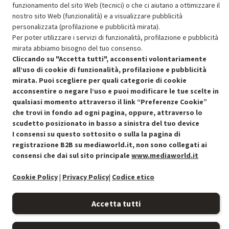
funzionamento del sito Web (tecnici) o che ci aiutano a ottimizzare il
SCONTO RICONDIZIONATI
nostro sito Web (funzionalità) e a visualizzare pubblicità
Approfitta dello sconto del 15% sul prodotto ricondizionato.
personalizzata (profilazione e pubblicità mirata).
Per poter utilizzare i servizi di funzionalità, profilazione e pubblicità
mirata abbiamo bisogno del tuo consenso.
Cliccando su "Accetta tutti", acconsenti volontariamente
all’uso di cookie di funzionalità, profilazione e pubblicità
mirata. Puoi scegliere per quali categorie di cookie
acconsentire o negare l’uso e puoi modificare le tue scelte in
Condizioni generali di vendita
Recedere dal contratto qui
qualsiasi momento attraverso il link “Preferenze Cookie”
che trovi in fondo ad ogni pagina, oppure, attraverso lo
Cookie Policy
scudetto posizionato in basso a sinistra del tuo device
I consensi su questo sottosito o sulla la pagina di
Preferenze cookie
registrazione B2B su mediaworld.it, non sono collegati ai
consensi che dai sul sito principale
www.mediaworld.it
Informativa privacy
Cookie Policy
|
Privacy Policy
|
Codice etico
Accessibilità
Accetta tutti