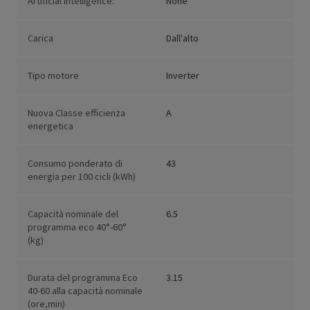
Artificial Intelligence:
None
Carica
Dall'alto
Tipo motore
Inverter
Nuova Classe efficienza
A
energetica
Consumo ponderato di
43
energia per 100 cicli (kWh)
Capacità nominale del
6.5
programma eco 40°-60°
(kg)
Durata del programma Eco
3.15
40-60 alla capacità nominale
(ore,min)