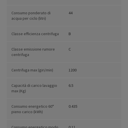
Consumo ponderato di
44
acqua per ciclo (litri)
Classe efficienza centrifuga
B
Classe emissione rumore
C
centrifuga
Centrifuga max (giri/min)
1200
Capacità di carico lavaggio
6.5
max (Kg)
Consumo energetico 60°
0.435
pieno carico (kWh)
Consumo energetico modo
0.11