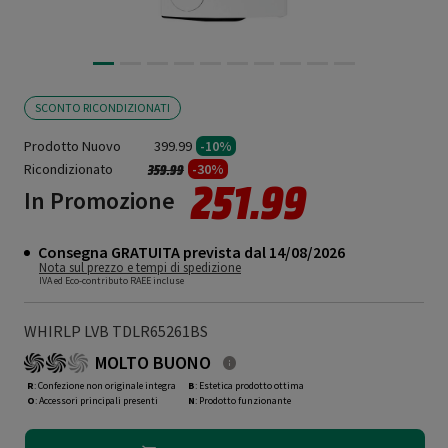
SCONTO RICONDIZIONATI
Prodotto Nuovo
399.99
-10%
Ricondizionato
Prezzo ridotto da
a
-30%
359.99
251.99
In Promozione
Consegna GRATUITA prevista dal 14/08/2026
Nota sul prezzo e tempi di spedizione
IVA ed Eco-contributo RAEE incluse
WHIRLP LVB TDLR65261BS
MOLTO BUONO
R
: Confezione non originale integra
B
: Estetica prodotto ottima
O
: Accessori principali presenti
N
: Prodotto funzionante