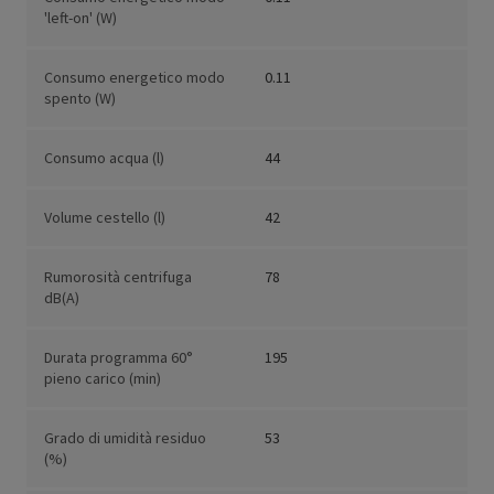
'left-on' (W)
Consumo energetico modo
0.11
spento (W)
Consumo acqua (l)
44
Volume cestello (l)
42
Rumorosità centrifuga
78
dB(A)
Durata programma 60°
195
pieno carico (min)
Grado di umidità residuo
53
(%)