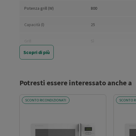
Potenza grill (W)
800
Capacità (l)
25
Grill
Sì
Scopri di più
Cottura combinata
No
Ventilato
No
Potresti essere interessato anche a
Pannello comandi
Elettronico
SCONTO RICONDIZIONATI
SCONTO R
Display
Sì
Timer
Sì