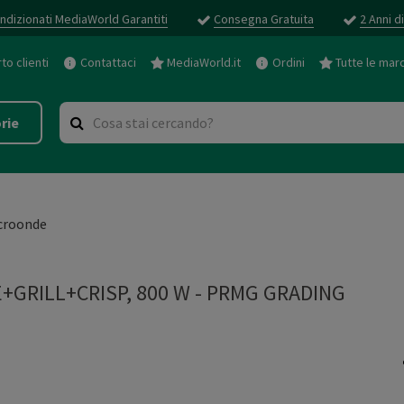
ndizionati MediaWorld Garantiti
Consegna Gratuita
2 Anni d
o clienti
Contattaci
MediaWorld.it
Ordini
Tutte le mar
rie
croonde
GRILL+CRISP, 800 W
-
PRMG GRADING