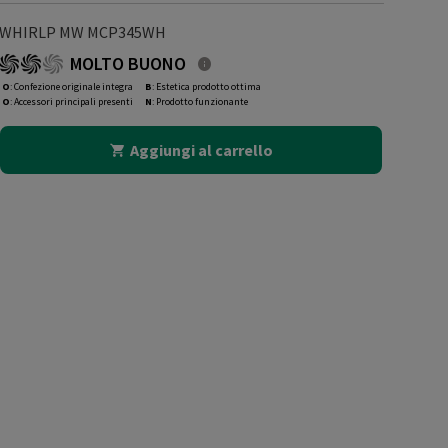
WHIRLP MW MCP345WH
MOLTO BUONO
O
: Confezione originale integra
B
: Estetica prodotto ottima
O
: Accessori principali presenti
N
: Prodotto funzionante
Aggiungi al carrello