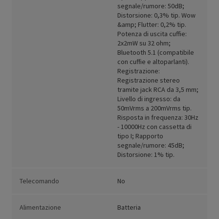
segnale/rumore: 50dB;
Distorsione: 0,3% tip. Wow
&amp; Flutter: 0,2% tip.
Potenza di uscita cuffie:
2x2mW su 32 ohm;
Bluetooth 5.1 (compatibile
con cuffie e altoparlanti).
Registrazione:
Registrazione stereo
tramite jack RCA da 3,5 mm;
Livello di ingresso: da
50mVrms a 200mVrms tip.
Risposta in frequenza: 30Hz
- 10000Hz con cassetta di
tipo I; Rapporto
segnale/rumore: 45dB;
Distorsione: 1% tip.
Telecomando
No
Alimentazione
Batteria