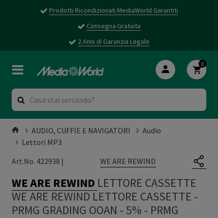
Prodotti Ricondizionati MediaWorld Garantiti
Consegna Gratuita
2 Anni di Garanzia Legale
0
AUDIO, CUFFIE E NAVIGATORI
Audio
Lettori MP3
WE ARE REWIND
Art.No. 422938 |
WE ARE REWIND
LETTORE CASSETTE
WE ARE REWIND LETTORE CASSETTE -
PRMG GRADING OOAN - 5%
-
PRMG