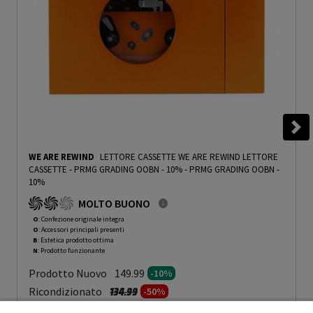
WE ARE REWIND
LETTORE CASSETTE WE ARE REWIND LETTORE
CASSETTE - PRMG GRADING OOBN - 10%
-
PRMG GRADING OOBN -
10%
MOLTO BUONO
O
: Confezione originale integra
O
: Accessori principali presenti
B
: Estetica prodotto ottima
N
: Prodotto funzionante
Prodotto Nuovo
149.99
-10%
Prezzo ridotto da
a
Ricondizionato
134.99
-50%
67.49
In Promozione