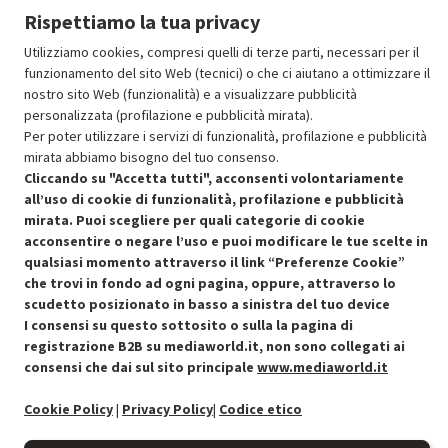
Rispettiamo la tua privacy
Aggiungi al carrello
Utilizziamo cookies, compresi quelli di terze parti, necessari per il
funzionamento del sito Web (tecnici) o che ci aiutano a ottimizzare il
nostro sito Web (funzionalità) e a visualizzare pubblicità
personalizzata (profilazione e pubblicità mirata).
SCONTO RICONDIZIONATI
Per poter utilizzare i servizi di funzionalità, profilazione e pubblicità
Approfitta dello sconto del 50% sul prodotto ricondizionato.
mirata abbiamo bisogno del tuo consenso.
Cliccando su "Accetta tutti", acconsenti volontariamente
all’uso di cookie di funzionalità, profilazione e pubblicità
mirata. Puoi scegliere per quali categorie di cookie
acconsentire o negare l’uso e puoi modificare le tue scelte in
qualsiasi momento attraverso il link “Preferenze Cookie”
Condizioni generali di vendita
che trovi in fondo ad ogni pagina, oppure, attraverso lo
Recedere dal contratto qui
scudetto posizionato in basso a sinistra del tuo device
I consensi su questo sottosito o sulla la pagina di
Cookie Policy
registrazione B2B su mediaworld.it, non sono collegati ai
consensi che dai sul sito principale
www.mediaworld.it
Preferenze cookie
Cookie Policy
|
Privacy Policy
|
Codice etico
Informativa privacy