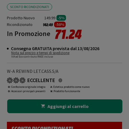
SCONTO RICONDIZIONATI
Prodotto Nuovo
149.99
-5%
Ricondizionato
Prezzo ridotto da
a
-50%
142.49
71.24
In Promozione
Consegna GRATUITA prevista dal 13/08/2026
Nota sul prezzo e tempi di spedizione
IVA ed Eco-contributo RAEE incluse
W-A REWIND LET.CASS.S/A
ECCELLENTE
O
: Confezione originale integra
A
: Estetica prodotto come nuovo
O
: Accessori principali presenti
N
: Prodotto funzionante
Aggiungi al carrello
SCONTO RICONDIZIONATI