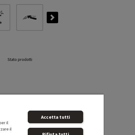
Next
Stato prodotti
Accetta tutti
er il
zare il
Rifiuta tutti