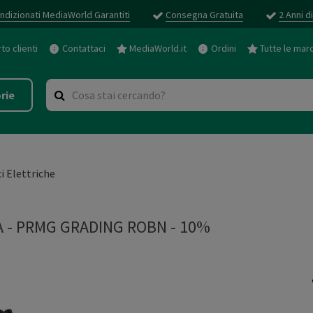
ndizionati MediaWorld Garantiti
Consegna Gratuita
2 Anni d
o clienti
Contattaci
MediaWorld.it
Ordini
Tutte le mar
rie
ci Elettriche
A
-
PRMG GRADING ROBN - 10%