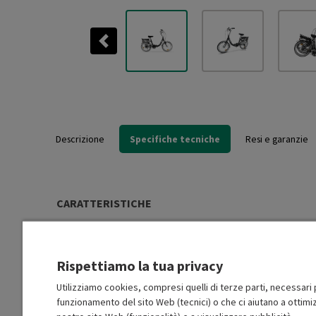
Previous
Descrizione
Specifiche tecniche
Resi e garanzie
CARATTERISTICHE
tipologia
Bicicletta elettrica
Rispettiamo la tua privacy
Dimensione Ruota (“)
20
Utilizziamo cookies, compresi quelli di terze parti, necessari p
funzionamento del sito Web (tecnici) o che ci aiutano a ottimiz
Velocità (Km/h)
25