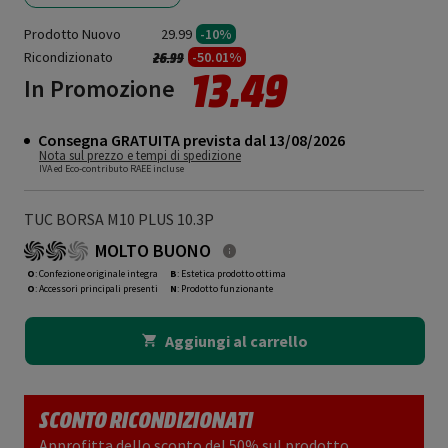
Prodotto Nuovo
29.99
-10%
Ricondizionato
Prezzo ridotto da
a
-50.01%
26.99
13.49
In Promozione
Consegna GRATUITA prevista dal 13/08/2026
Nota sul prezzo e tempi di spedizione
IVA ed Eco-contributo RAEE incluse
TUC BORSA M10 PLUS 10.3P
MOLTO BUONO
O
: Confezione originale integra
B
: Estetica prodotto ottima
O
: Accessori principali presenti
N
: Prodotto funzionante
Aggiungi al carrello
SCONTO RICONDIZIONATI
Approfitta dello sconto del 50% sul prodotto