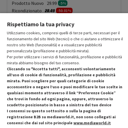
Prodotto Nuovo
29.99
-5%
Prezzo ridotto da
a
Ricondizionato
28.49
-50.01%
14.24
In Promozione
Rispettiamo la tua privacy
Aggiungi al carrello
Utilizziamo cookies, compresi quelli di terze parti, necessari per il
funzionamento del sito Web (tecnici) o che ci aiutano a ottimizzare il
nostro sito Web (funzionalità) e a visualizzare pubblicità
personalizzata (profilazione e pubblicità mirata).
SCONTO RICONDIZIONATI
Per poter utilizzare i servizi di funzionalità, profilazione e pubblicità
Approfitta dello sconto del 50% sul prodotto ricondizionato.
mirata abbiamo bisogno del tuo consenso.
Cliccando su "Accetta tutti", acconsenti volontariamente
all’uso di cookie di funzionalità, profilazione e pubblicità
mirata. Puoi scegliere per quali categorie di cookie
acconsentire o negare l’uso e puoi modificare le tue scelte in
qualsiasi momento attraverso il link “Preferenze Cookie”
che trovi in fondo ad ogni pagina, oppure, attraverso lo
Condizioni generali di vendita
Recedere dal contratto qui
scudetto posizionato in basso a sinistra del tuo device
I consensi su questo sottosito o sulla la pagina di
Cookie Policy
registrazione B2B su mediaworld.it, non sono collegati ai
consensi che dai sul sito principale
www.mediaworld.it
Preferenze cookie