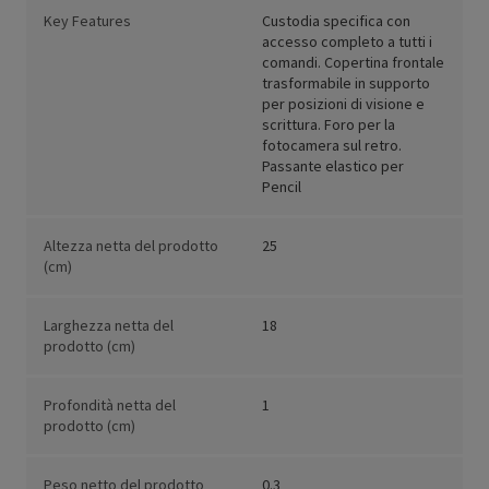
Key Features
Custodia specifica con
accesso completo a tutti i
comandi. Copertina frontale
trasformabile in supporto
per posizioni di visione e
scrittura. Foro per la
fotocamera sul retro.
Passante elastico per
Pencil
Altezza netta del prodotto
25
(cm)
Larghezza netta del
18
prodotto (cm)
Profondità netta del
1
prodotto (cm)
Peso netto del prodotto
0.3