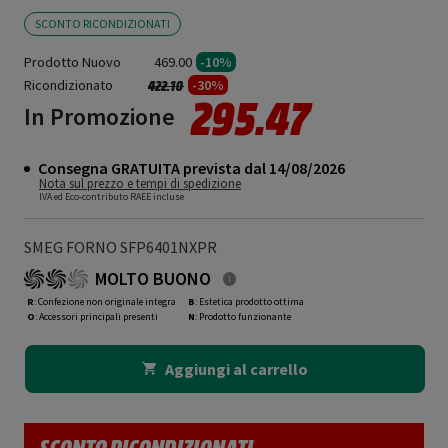
SCONTO RICONDIZIONATI
Prodotto Nuovo
469.00
-10%
Ricondizionato
Prezzo ridotto da
a
-30%
422.10
295.47
In Promozione
Consegna GRATUITA prevista dal 14/08/2026
Nota sul prezzo e tempi di spedizione
IVA ed Eco-contributo RAEE incluse
SMEG FORNO SFP6401NXPR
MOLTO BUONO
R
: Confezione non originale integra
B
: Estetica prodotto ottima
O
: Accessori principali presenti
N
: Prodotto funzionante
Aggiungi al carrello
SCONTO RICONDIZIONATI