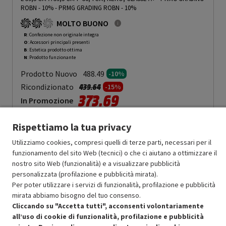
ROBN - 10%
-
PRMG GRADING ROBN - 10%
MOLTO BUONO
R
: Confezione non originale integra
O
: Accessori principali presenti
B
: Estetica prodotto ottima
N
: Prodotto funzionante
Prodotto Nuovo
488.49
-10%
Prezzo ridotto da
a
Ricondizionato
439.64
-15%
373.69
In Promozione
Aggiungi al carrello
Rispettiamo la tua privacy
Utilizziamo cookies, compresi quelli di terze parti, necessari per il
funzionamento del sito Web (tecnici) o che ci aiutano a ottimizzare il
SCONTO RICONDIZIONATI
nostro sito Web (funzionalità) e a visualizzare pubblicità
personalizzata (profilazione e pubblicità mirata).
Approfitta dello sconto del 15% sul prodotto ricondizionato.
Per poter utilizzare i servizi di funzionalità, profilazione e pubblicità
mirata abbiamo bisogno del tuo consenso.
Cliccando su "Accetta tutti", acconsenti volontariamente
all’uso di cookie di funzionalità, profilazione e pubblicità