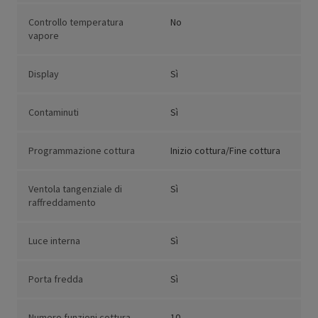
Controllo temperatura
No
vapore
Display
Sì
Contaminuti
Sì
Programmazione cottura
Inizio cottura/Fine cottura
Ventola tangenziale di
Sì
raffreddamento
Luce interna
Sì
Porta fredda
Sì
Numero funzioni cottura
10