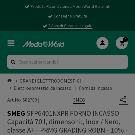
Prodotti Ricondizionati MediaWorld Garantiti
Consegna Gratuita
2 Anni di Garanzia Legale
0
GRANDI ELETTRODOMESTICI
Elettrodomestici da incasso
Forni da Incasso
SMEG
Art.No. 582780 |
SMEG
SFP6401NXPR FORNO INCASSO
Capacità 70 l, dimensoni:, Inox / Nero,
classe A+ - PRMG GRADING ROBN - 10%
-