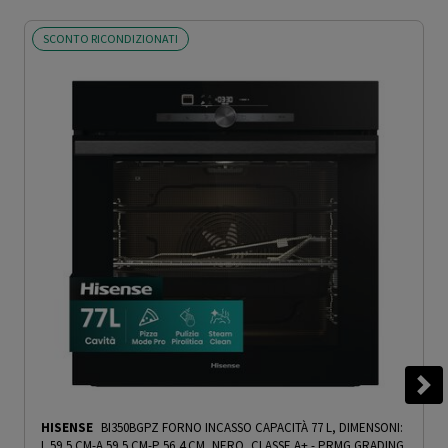
SCONTO RICONDIZIONATI
HISENSE
BI350BGPZ FORNO INCASSO CAPACITÀ 77 L, DIMENSONI:
L 59,5 CM-A 59,5 CM-P 56,4 CM, NERO, CLASSE A+ - PRMG GRADING