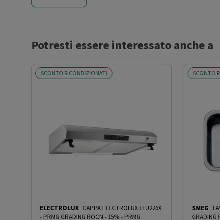
Consumo energetico annuale
71
(kWh/anno)
Potresti essere interessato anche a
Efficienza fluidodinamica (%)
11
SCONTO RICONDIZIONATI
SCONTO R
Classe efficienza
E
fluidodinamica
Efficienza luminosa (lux/W)
12.1
Classe efficienza luminosa
D
Efficienza filtraggio dei grassi
66
(%)
Classe efficienza filtraggio dei
D
ELECTROLUX
CAPPA ELECTROLUX LFU226X
SMEG
LAV
grassi
- PRMG GRADING ROCN - 15%
-
PRMG
GRADING 