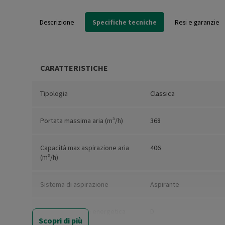
Descrizione
Specifiche tecniche
Resi e garanzie
CARATTERISTICHE
Tipologia
Classica
Portata massima aria (m³/h)
368
Capacità max aspirazione aria
406
(m³/h)
Sistema di aspirazione
Aspirante
Classe efficienza energetica
D
Scopri di più