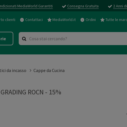
ndizionati MediaWorld Garantiti
Consegna Gratuita
2 Anni d
o clienti
Contattaci
MediaWorld.it
Ordini
Tutte le mar
rie
ici da incasso
Cappe da Cucina
GRADING ROCN - 15%