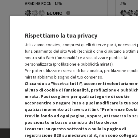
GRADING ROCN - 15%
5%
Flusso d’aria min modalità
288
BUONO
normale (m³/h)
R
: Confezione non originale integra
R
: Confezio
O
: Accessori principali presenti
O
: Accessor
C
: Estetica prodotto buona
A
: Estetica
Flusso d’aria max modalità
406
Rispettiamo la tua privacy
N
: Prodotto funzionante
N
: Prodotto
normale (m³/h)
Prodotto Nuovo
Prodott
209.99
-15%
Utilizziamo cookies, compresi quelli di terze parti, necessari p
funzionamento del sito Web (tecnici) o che ci aiutano a ottimiz
Prezzo ridotto da
a
Ricondizionato
Ricondi
178.49
-50%
Rumorosità min modalità
62
89.24
nostro sito Web (funzionalità) e a visualizzare pubblicità
In Promozione
In Prom
normale (dB)
personalizzata (profilazione e pubblicità mirata).
Per poter utilizzare i servizi di funzionalità, profilazione e pub
Aggiungi al carrello
mirata abbiamo bisogno del tuo consenso.
Rumorosità max modalità
67
Cliccando su "Accetta tutti", acconsenti volontariamen
normale (dB)
all’uso di cookie di funzionalità, profilazione e pubblici
SCONTO RICONDIZIONATI
S
mirata. Puoi scegliere per quali categorie di cookie
Tipo di filtro
Filtri antigrasso: Allumini
Approfitta dello sconto del 50% sul prodotto
Approfitt
acconsentire o negare l’uso e puoi modificare le tue sce
ricondizionato.
qualsiasi momento attraverso il link “Preferenze Cooki
trovi in fondo ad ogni pagina, oppure, attraverso lo s
Filtro lavabile rimovibile
Sì
posizionato in basso a sinistra del tuo device
I consensi su questo sottosito o sulla la pagina di
Numero di motori
1
registrazione B2B su mediaworld.it, non sono collegati 