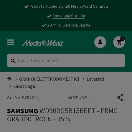
Prodotti Ricondizionati MediaWorld Garantiti
Consegna Gratuita
2 Anni di Garanzia Legale
0
GRANDI ELETTRODOMESTICI
Lavatrici
Lavasciuga
SAMSUNG
Art.No. 576467 |
SAMSUNG
WD90DG5B15BEET
-
PRMG
GRADING ROCN - 15%