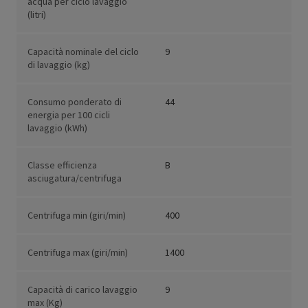
acqua per ciclo lavaggio
(litri)
Capacità nominale del ciclo
9
di lavaggio (kg)
Consumo ponderato di
44
energia per 100 cicli
lavaggio (kWh)
Classe efficienza
B
asciugatura/centrifuga
Centrifuga min (giri/min)
400
Centrifuga max (giri/min)
1400
Capacità di carico lavaggio
9
max (Kg)