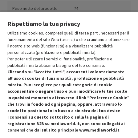
Peso netto del prodotto
74
(kg)
Rispettiamo la tua privacy
Utilizziamo cookies, compresi quelli di terze parti, necessari per il
funzionamento del sito Web (tecnici) o che ci aiutano a ottimizzare
il nostro sito Web (funzionalità) e a visualizzare pubblicità
Resi e garanzie
personalizzata (profilazione e pubblicità mirata).
Per poter utilizzare i servizi di funzionalità, profilazione e
Stato prodotti
pubblicità mirata abbiamo bisogno del tuo consenso.
Cliccando su "Accetta tutti", acconsenti volontariamente
all’uso di cookie di funzionalità, profilazione e pubblicità
mirata. Puoi scegliere per quali categorie di cookie
acconsentire o negare l’uso e puoi modificare le tue scelte
in qualsiasi momento attraverso il link “Preferenze Cookie”
che trovi in fondo ad ogni pagina, oppure, attraverso lo
scudetto posizionato in basso a sinistra del tuo device
I consensi su questo sottosito o sulla la pagina di
Condizioni generali di vendita
Recedere dal contratto qui
registrazione B2B su mediaworld.it, non sono collegati ai
consensi che dai sul sito principale
www.mediaworld.it
Cookie Policy