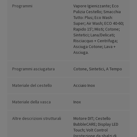
Programmi
Vapore Igienizzante; Eco
Pulizia Cestello; Smacchia
Tutto: Plus; Eco Wash:
Super; Air Wash; ECO 40-60;
Rapido 15'; Misti; Cotone;
Sintetici; Lana/Delicati;
Risciacquo + Centrifuga;
Asciuga Cotone; Lava +
Asciuga.
Programmi asciugatura
Cotone, Sintetici, A Tempo
Materiale del cestello
Acciaio Inox
Materiale della vasca
Inox
Altre descrizioni strutturali
Motore DIT; Cestello
BubbleCARE; Display LED
Touch; Volt Control
(protezione da sbalzi di