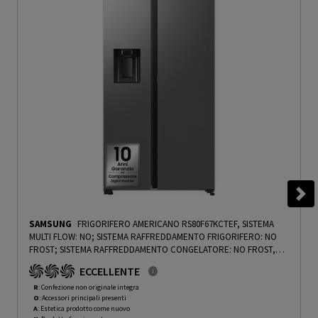
SAMSUNG
FRIGORIFERO AMERICANO RS80F67KCTEF, SISTEMA
MULTI FLOW: NO; SISTEMA RAFFREDDAMENTO FRIGORIFERO: NO
FROST; SISTEMA RAFFREDDAMENTO CONGELATORE: NO FROST,
CAPACITÀ NETTA TOTALE 634 L, RUMOROSITÀ: 33 DB(A), LAN
ECCELLENTE
WIRELESS, DISPENSER ACQUA, DISPENSER GHIACCIO, DIMENSIONI:
L 91,2 CM A 178,4 CM P 72,6 CM, INOX, CLASSE C - PRMG GRADING
R
: Confezione non originale integra
O
: Accessori principali presenti
ROAN - 4.99%
-
PRMG GRADING ROAN - 4.99%
A
: Estetica prodotto come nuovo