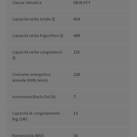
Classe climatica
SN-N-ST-T
Capacità netta totale (l)
634
Capacità netta frigorifero (l)
409
Capacità netta congelatore
225
(l)
Consumo energetico
226
annuale (kWh/anno)
Autonomia Black-Out (h)
7
Capacità di congelamento
13
(kg/24h)
Rumorosità dB(A)
33