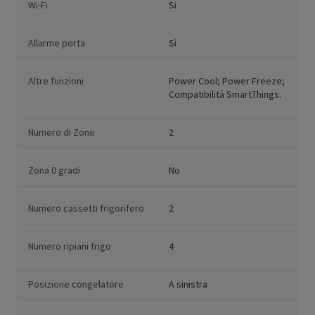
Wi-Fi
Si
Allarme porta
Sì
Altre funzioni
Power Cool; Power Freeze;
Compatibilità SmartThings.
Numero di Zone
2
Zona 0 gradi
No
Numero cassetti frigorifero
2
Numero ripiani frigo
4
Posizione congelatore
A sinistra