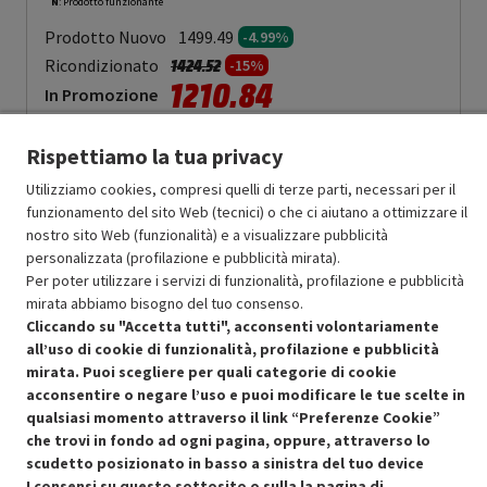
N
: Prodotto funzionante
Prodotto Nuovo
1499.49
-4.99%
Prezzo ridotto da
a
Ricondizionato
1424.52
-15%
1210.84
In Promozione
Aggiungi al carrello
Rispettiamo la tua privacy
Utilizziamo cookies, compresi quelli di terze parti, necessari per il
funzionamento del sito Web (tecnici) o che ci aiutano a ottimizzare il
SCONTO RICONDIZIONATI
nostro sito Web (funzionalità) e a visualizzare pubblicità
Approfitta dello sconto del 15% sul prodotto ricondizionato.
personalizzata (profilazione e pubblicità mirata).
Per poter utilizzare i servizi di funzionalità, profilazione e pubblicità
mirata abbiamo bisogno del tuo consenso.
Cliccando su "Accetta tutti", acconsenti volontariamente
all’uso di cookie di funzionalità, profilazione e pubblicità
mirata. Puoi scegliere per quali categorie di cookie
acconsentire o negare l’uso e puoi modificare le tue scelte in
Condizioni generali di vendita
Recedere dal contratto qui
qualsiasi momento attraverso il link “Preferenze Cookie”
che trovi in fondo ad ogni pagina, oppure, attraverso lo
Cookie Policy
scudetto posizionato in basso a sinistra del tuo device
I consensi su questo sottosito o sulla la pagina di