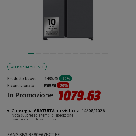
OFFERTE IMPERDIBILI
Prodotto Nuovo
1499.49
-10%
Ricondizionato
Prezzo ridotto da
a
-20%
1349.54
1079.63
In Promozione
Consegna GRATUITA prevista dal 14/08/2026
Nota sul prezzo e tempi di spedizione
IVA ed Eco-contributo RAEE incluse
SAMS SBS RS80F67KCTEF