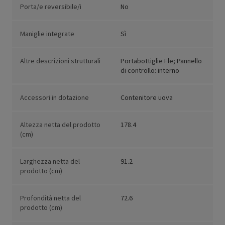
Porta/e reversibile/i
No
Maniglie integrate
Sì
Altre descrizioni strutturali
Portabottiglie Fle; Pannello
di controllo: interno
Accessori in dotazione
Contenitore uova
Altezza netta del prodotto
178.4
(cm)
Larghezza netta del
91.2
prodotto (cm)
Profondità netta del
72.6
prodotto (cm)