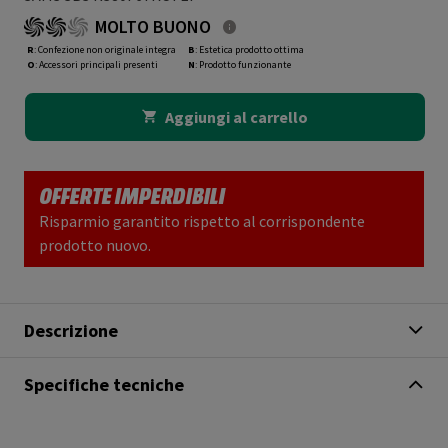
MOLTO BUONO
R
: Confezione non originale integra
B
: Estetica prodotto ottima
O
: Accessori principali presenti
N
: Prodotto funzionante
Aggiungi al carrello
OFFERTE IMPERDIBILI
Risparmio garantito rispetto al corrispondente
prodotto nuovo.
Descrizione
Specifiche tecniche