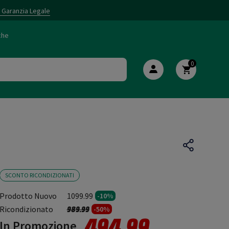
i Garanzia Legale
che
0
SCONTO RICONDIZIONATI
Prodotto Nuovo
1099.99
-10%
Prezzo ridotto da
a
Ricondizionato
989.99
-50%
494.99
In Promozione