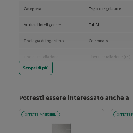
Categoria
Frigo-congelatore
Artificial Intelligence:
Full AI
Tipologia di frigorifero
Combinato
Tipo di installazione
Libera installazione (FS)
Scopri di più
Nuova Classe efficienza
E
energetica
Classe emissione rumore
B
Potresti essere interessato anche a
Classe climatica
SN-N-ST-T
OFFERTE IMPERDIBILI
OFFERTE I
Capacità netta totale (l)
508