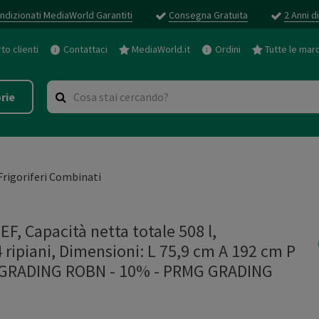
ndizionati MediaWorld Garantiti
Consegna Gratuita
2 Anni d
o clienti
Contattaci
MediaWorld.it
Ordini
Tutte le mar
rie
Frigoriferi Combinati
 Capacità netta totale 508 l,
 ripiani, Dimensioni: L 75,9 cm A 192 cm P
MG GRADING ROBN - 10%
-
PRMG GRADING