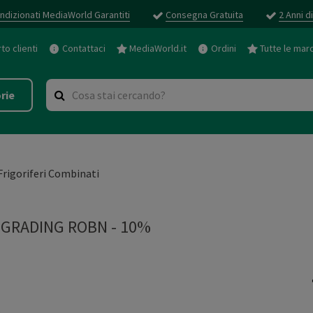
ndizionati MediaWorld Garantiti
Consegna Gratuita
2 Anni d
o clienti
Contattaci
MediaWorld.it
Ordini
Tutte le mar
rie
Frigoriferi Combinati
GRADING ROBN - 10%