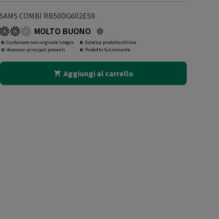
SAMS COMBI RB50DG602ES9
MOLTO BUONO
R
: Confezione non originale integra
B
: Estetica prodotto ottima
O
: Accessori principali presenti
N
: Prodotto funzionante
Aggiungi al carrello