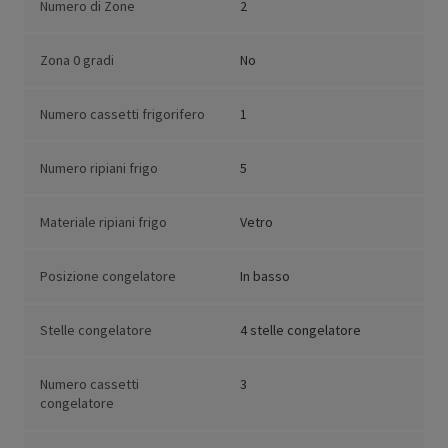
Numero di Zone
2
Zona 0 gradi
No
Numero cassetti frigorifero
1
Numero ripiani frigo
5
Materiale ripiani frigo
Vetro
Posizione congelatore
In basso
Stelle congelatore
4 stelle congelatore
Numero cassetti
3
congelatore