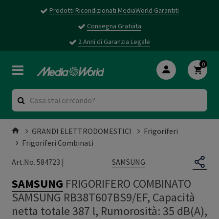
Prodotti Ricondizionati MediaWorld Garantiti
Consegna Gratuita
2 Anni di Garanzia Legale
0
GRANDI ELETTRODOMESTICI
Frigoriferi
Frigoriferi Combinati
SAMSUNG
Art.No. 584723 |
SAMSUNG
FRIGORIFERO COMBINATO
SAMSUNG RB38T607BS9/EF, Capacità
netta totale 387 l, Rumorosità: 35 dB(A),