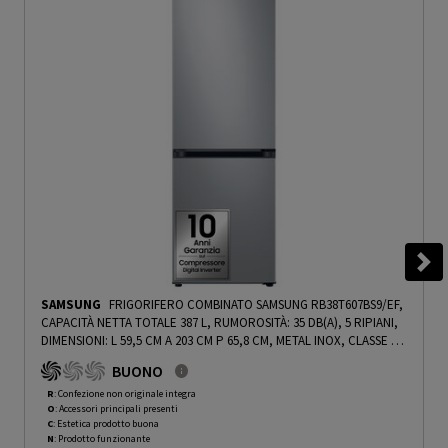
SAMSUNG
FRIGORIFERO COMBINATO SAMSUNG RB38T607BS9/EF,
CAPACITÀ NETTA TOTALE 387 L, RUMOROSITÀ: 35 DB(A), 5 RIPIANI,
DIMENSIONI: L 59,5 CM A 203 CM P 65,8 CM, METAL INOX, CLASSE B -
PRMG GRADING ROCN - 14.99%
-
PRMG GRADING ROCN - 15%
BUONO
R
: Confezione non originale integra
O
: Accessori principali presenti
C
: Estetica prodotto buona
N
: Prodotto funzionante