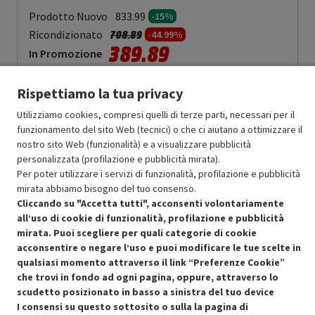
Prodotto Nuovo
833.99
-15%
Prezzo ridotto da
a
Ricondizionato
708.89
-44.99%
389.89
In Promozione
Aggiungi al carrello
Rispettiamo la tua privacy
Utilizziamo cookies, compresi quelli di terze parti, necessari per il
funzionamento del sito Web (tecnici) o che ci aiutano a ottimizzare il
OFFERTE IMPERDIBILI
nostro sito Web (funzionalità) e a visualizzare pubblicità
Risparmio garantito rispetto al corrispondente prodotto nuovo.
personalizzata (profilazione e pubblicità mirata).
Per poter utilizzare i servizi di funzionalità, profilazione e pubblicità
mirata abbiamo bisogno del tuo consenso.
Cliccando su "Accetta tutti", acconsenti volontariamente
all’uso di cookie di funzionalità, profilazione e pubblicità
mirata. Puoi scegliere per quali categorie di cookie
acconsentire o negare l’uso e puoi modificare le tue scelte in
Condizioni generali di vendita
Recedere dal contratto qui
qualsiasi momento attraverso il link “Preferenze Cookie”
che trovi in fondo ad ogni pagina, oppure, attraverso lo
Cookie Policy
scudetto posizionato in basso a sinistra del tuo device
I consensi su questo sottosito o sulla la pagina di