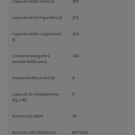
Capacità netta totale (l)
387
Capacità netta frigorifero (l)
273
Capacità netta congelatore
114
(l)
Consumo energetico
134
annuale (kWh/anno)
Autonomia Black-Out (h)
9
Capacità di congelamento
8
(kg/24h)
Rumorosità dB(A)
35
Sistema raffreddamento
No Frost