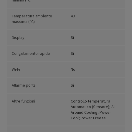
minima (°C)
Temperatura ambiente
43
massima (°C)
Display
Sì
Congelamento rapido
Sì
Wi-Fi
No
Allarme porta
Sì
Altre funzioni
Controllo temperatura
Automatico (Sensore); All-
Around Cooling; Power
Cool; Power Freeze.