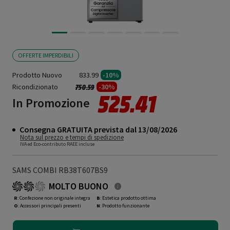
OFFERTE IMPERDIBILI
Prodotto Nuovo
833.99
-10%
Ricondizionato
Prezzo ridotto da
a
-30%
750.59
525.41
In Promozione
Consegna GRATUITA prevista dal 13/08/2026
Nota sul prezzo e tempi di spedizione
IVA ed Eco-contributo RAEE incluse
SAMS COMBI RB38T607BS9
MOLTO BUONO
R
: Confezione non originale integra
B
: Estetica prodotto ottima
O
: Accessori principali presenti
N
: Prodotto funzionante