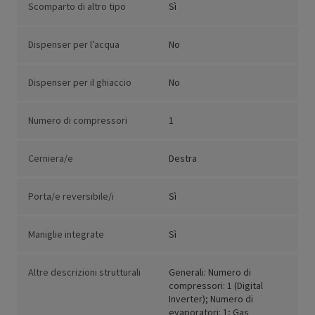
Scomparto di altro tipo
Sì
Dispenser per l’acqua
No
Dispenser per il ghiaccio
No
Numero di compressori
1
Cerniera/e
Destra
Porta/e reversibile/i
Sì
Maniglie integrate
Sì
Altre descrizioni strutturali
Generali: Numero di
compressori: 1 (Digital
Inverter); Numero di
evaporatori: 1; Gas