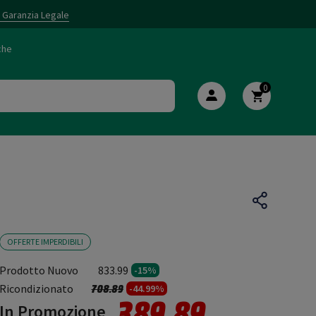
i Garanzia Legale
che
0
OFFERTE IMPERDIBILI
Prodotto Nuovo
833.99
-15%
Prezzo ridotto da
a
Ricondizionato
708.89
-44.99%
389.89
In Promozione