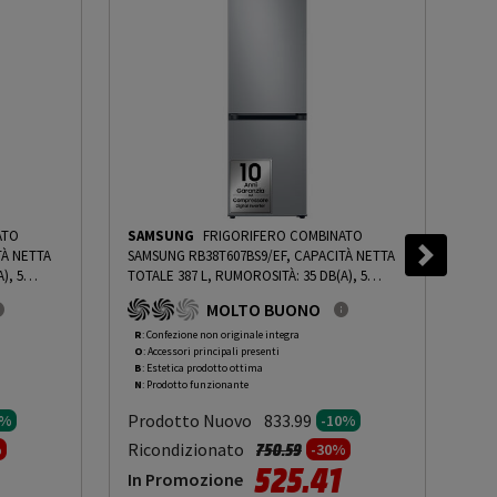
ATO
SAMSUNG
FRIGORIFERO COMBINATO
SA
TÀ NETTA
SAMSUNG RB38T607BS9/EF, CAPACITÀ NETTA
SAM
), 5
TOTALE 387 L, RUMOROSITÀ: 35 DB(A), 5
TOT
03 CM P
RIPIANI, DIMENSIONI: L 59,5 CM A 203 CM P
RIPI
MOLTO BUONO
PRMG
65,8 CM, METAL INOX, CLASSE B - PRMG
65,
ING ROBN
GRADING ROBN - 10%
-
PRMG GRADING ROBN
GRA
R
: Confezione non originale integra
R
: 
O
: Accessori principali presenti
O
: 
- 10%
- 1
B
: Estetica prodotto ottima
B
: 
N
: Prodotto funzionante
N
: 
Prodotto Nuovo
Pr
833.99
0%
-10%
to da
Prezzo ridotto da
a
Ricondizionato
Ric
750.59
%
-30%
525.41
In Promozione
In