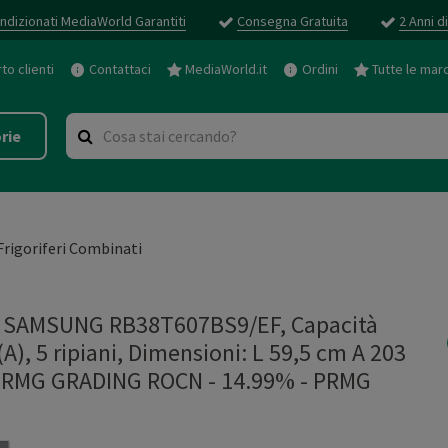
ndizionati MediaWorld Garantiti
Consegna Gratuita
2 Anni d
o clienti
Contattaci
MediaWorld.it
Ordini
Tutte le mar
rie
Frigoriferi Combinati
 SAMSUNG RB38T607BS9/EF, Capacità
A), 5 ripiani, Dimensioni: L 59,5 cm A 203
- PRMG GRADING ROCN - 14.99%
-
PRMG