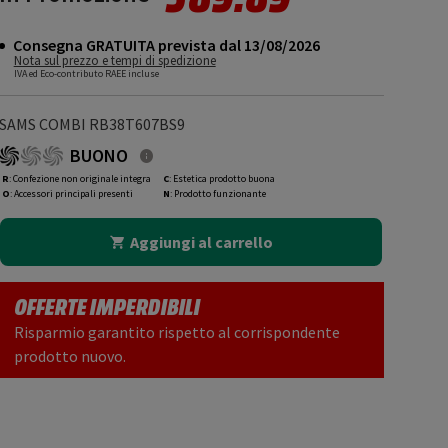
Consegna GRATUITA prevista dal 13/08/2026
Nota sul prezzo e tempi di spedizione
IVA ed Eco-contributo RAEE incluse
SAMS COMBI RB38T607BS9
BUONO
R
: Confezione non originale integra
C
: Estetica prodotto buona
O
: Accessori principali presenti
N
: Prodotto funzionante
Aggiungi al carrello
OFFERTE IMPERDIBILI
Risparmio garantito rispetto al corrispondente
prodotto nuovo.