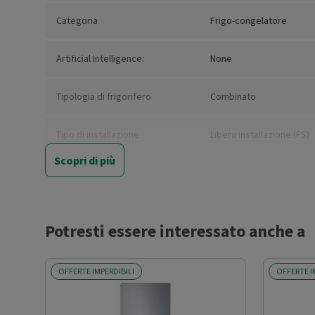
Categoria
Frigo-congelatore
Artificial Intelligence:
None
Tipologia di frigorifero
Combinato
Tipo di installazione
Libera installazione (FS)
Scopri di più
Nuova Classe efficienza
B
energetica
Classe emissione rumore
B
Potresti essere interessato anche a
Classe climatica
SN-T
OFFERTE IMPERDIBILI
OFFERTE I
Capacità netta totale (l)
387