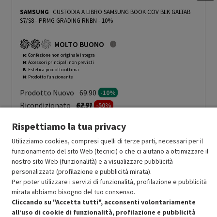
SAMSUNG
CUSTODIA A LIBRO SAMSUNG BOOK COV BLK GALTAB
S7/S8
-
PRMG GRADING RNBN - 10%
MOLTO BUONO
R
: Confezione non originale integra
N
: Accessori principali non previsti
B
: Estetica prodotto ottima
N
: Prodotto funzionante
Prodotto Nuovo
69.90
-10%
Prezzo ridotto da
a
Ricondizionato
62.91
-50%
31.45
In Promozione
Rispettiamo la tua privacy
Utilizziamo cookies, compresi quelli di terze parti, necessari per il
Aggiungi al carrello
funzionamento del sito Web (tecnici) o che ci aiutano a ottimizzare il
nostro sito Web (funzionalità) e a visualizzare pubblicità
personalizzata (profilazione e pubblicità mirata).
SCONTO RICONDIZIONATI
Per poter utilizzare i servizi di funzionalità, profilazione e pubblicità
Approfitta dello sconto del 50% sul prodotto ricondizionato.
mirata abbiamo bisogno del tuo consenso.
Cliccando su "Accetta tutti", acconsenti volontariamente
all’uso di cookie di funzionalità, profilazione e pubblicità