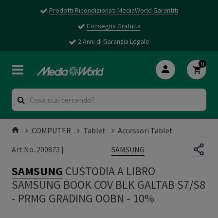
Prodotti Ricondizionati MediaWorld Garantiti
Consegna Gratuita
2 Anni di Garanzia Legale
0
COMPUTER
Tablet
Accessori Tablet
SAMSUNG
Art.No. 200873 |
SAMSUNG
CUSTODIA A LIBRO
SAMSUNG BOOK COV BLK GALTAB S7/S8
-
PRMG GRADING OOBN - 10%