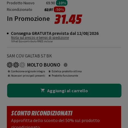
Prodotto Nuovo
69.90
-10%
Ricondizionato
Prezzo ridotto da
a
-50%
62.91
31.45
In Promozione
Consegna GRATUITA prevista dal 12/08/2026
Nota sul prezzo e tempi di spedizione
IVA ed Eco-contributo RAEE incluse
SAM COV GALTAB S7 BK
MOLTO BUONO
O
: Confezione originale integra
B
: Estetica prodotto ottima
O
: Accessori principali presenti
N
: Prodotto funzionante
Aggiungi al carrello
SCONTO RICONDIZIONATI
Approfitta dello sconto del 50% sul prodotto
ricondizionato.